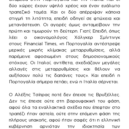
δύο χώρες έχουν υψηλό χρέος και έναν ευάλωτο
τραπεζικό τομέα. Και οι δύο απέρριψαν κάποια
στιγμή τη λιτότητα, επειδή οδηγεί σε φτώχεια και
μετανάστευση. Οι αγορές όμως ανταμείβουν την
πρώτη και τιμωρούν τη δεύτερη. Γιατί; Επειδή, όπως
λέει ο οικονομολόγος Χόλγκερ Σμίντινγκ
στους Financial Times, «η Πορτογαλία αντέστρεψε
μερικές μικρής κλίμακας μεταρρυθμίσεις, αλλά
παρέμεινε αφοσιωμένη στους δημοσιονομικούς
στόχους. Οι Ιταλοί, αντίθετα, σχεδιάζουν μεγάλες
αλλαγές στις μεταρρυθμίσεις και θέλουν να
αυξήσουν πολύ τις δαπάνες τους». Και επειδή η
Πορτογαλία σήμερα πετάει, ενώ η Ιταλία σέρνεται.
Ο Αλέξης Τσίπρας ποτέ δεν έπεισε τις Βρυξέλλες.
Δεν τις έπεισε ούτε στη βαρουφακική του φάση,
αφού όλα τα εναλλακτικά σχέδια που έπεφταν στο
τραπέζι ήταν αστεία, ούτε στην επόμενη φάση της
πλήρους υπακοής, αφού ήταν σαφές ότι η ελληνική
κυβέρνηση αρνιόταν την ιδιοκτησία των