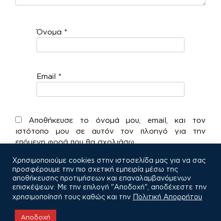
Όνομα
*
Email
*
Αποθήκευσε το όνομά μου, email, και τον
ιστότοπο μου σε αυτόν τον πλοηγό για την
επόμενη φορά που θα σχολιάσω.
Χρησιμοποιούμε cookies στην ιστοσελίδα μας για να σας
προσφέρουμε την πιο σχετική εμπειρία μέσω της
αποθήκευσης προτιμήσεων και επαναλαμβανόμενων
επισκέψεων. Με την επιλογή "Αποδοχή", αποδέχεστε την
χρησιμοποίησή τους καθώς και την
Πολιτική Απορρήτου
COPYRIGHT © 2021
Αποδοχή