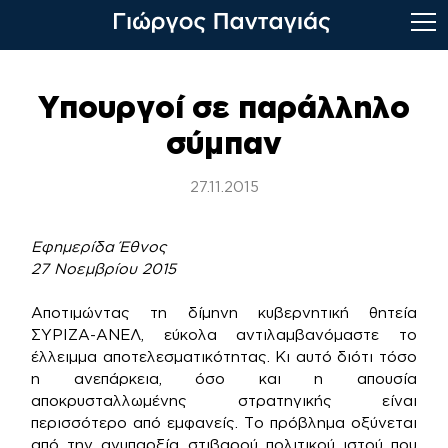
Skip
to
Υπουργοί σε παράλληλο
content
σύμπαν
27.11.2015
Εφημερίδα Έθνος
27 Νοεμβρίου 2015
Αποτιμώντας τη δίμηνη κυβερνητική θητεία
ΣΥΡΙΖΑ-ΑΝΕΛ, εύκολα αντιλαμβανόμαστε το
έλλειμμα αποτελεσματικότητας. Κι αυτό διότι τόσο
η ανεπάρκεια, όσο και η απουσία
αποκρυσταλλωμένης στρατηγικής είναι
περισσότερο από εμφανείς. Το πρόβλημα οξύνεται
από την ανυπαρξία στιβαρού πολιτικού ιστού που