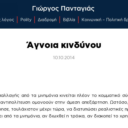
ς λόγος
Polity
Διαδρομή
Βιβλία
Κοινωνική – Πολιτική 
Άγνοια κινδύνου
10.10.2014
αλλαγής από τα μνημόνια κινείται πλέον το κομματικό σ
 αντιπολίτευση ομονοούν στην άμεση απεξάρτηση. Ωστόσο
ίρησε, τουλάχιστον μέχρι τώρα, να διατυπώσει ρεαλιστικές 
ι από τα μνημόνια, αν διωχθεί η τρόικα, αν διακοπεί το χ