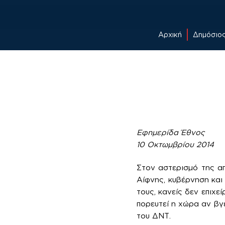
Αρχική
Δημόσιο
Skip
to
content
Εφημερίδα Έθνος
10 Οκτωμβρίου 2014
Στον αστερισμό της απ
Αίφνης, κυβέρνηση και
τους, κανείς δεν επιχε
πορευτεί η χώρα αν βγε
του ΔΝΤ.