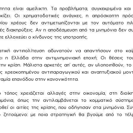
τητα είναι αμείλικτη. Τα προβλήματα, συγκεκριμένα κα
κίζει. Οι χρηματοδοτικές ανάγκες, η απρόσκοπτη πρό
ίου χρέους δεν αντιμετωπίζονται με τον αυτόματο πι
ές διακηρύξεις. Αν η αποδέσμευση από τα μνημόνια δεν συ
ε ελλοχεύει ο κίνδυνος της υποτροπής.
ατική αντιπολίτευση αδυνατούν να απαντήσουν στο καί
ι η Ελλάδα στην αντιμνημονιακή εποχή; Οι θέσεις το
την κρίση. Μάλιστα αρκετές απ’ αυτές, αν υλοποιηθούν, το
ός χρεοκοπημένου αντιπαραγωγικού και αναπτυξιακού μον
ναμία επανόδου στην κανονικότητα.
 τόπος χρειάζεται αλλαγές στην οικονομία, στη διοίκ
όνια, όπως την αντιλαμβάνεται το κομματικό σύστημα,
θεί οι αιτίες της κρίσης, που οδήγησαν στα μνημόνια. Σ
 ζητούμενο: με ποια στρατηγική θα βγούμε από το τέλμ