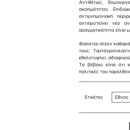
Αντιθέτως, δημιουργ
σκοπιμότητες. Επιδιώ
αντιμνημονιακή περι
αντιπροτείνει νέο α
πραγματικότητα είναι μ
Φαίνεται πλέον καθαρά
τους. Ταυτόχρονα,αντ
εθελοτυφλεί, αδιαφορών
Το βέβαιο είναι ότι 
πολιτικές του παρελθόν
Ετικέτες
Εθνος
Π
ά