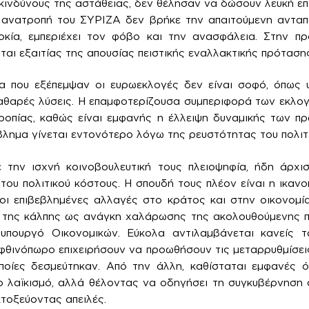
κινδύνους της αστάθειας, δεν θέλησαν να δώσουν λευκή επ
η ανατροπή του ΣΥΡΙΖΑ δεν βρήκε την απαιτούμενη ανταπ
κία, εμπεριέχει τον φόβο και την ανασφάλεια. Στην πρ
νται εξαιτίας της απουσίας πειστικής εναλλακτικής πρόταση
α που εξέπεμψαν οι ευρωεκλογές δεν είναι σοφό, όπως υ
καθαρές λύσεις. Η επαμφοτερίζουσα συμπεριφορά των εκλογ
ρροπίας, καθώς είναι εμφανής η έλλειψη δυναμικής των π
βλημα γίνεται εντονότερο λόγω της ρευστότητας του πολιτι
 την ισχνή κοινοβουλευτική τους πλειοψηφία, ήδη άρχι
ου πολιτικού κόστους. Η σπουδή τους πλέον είναι η ικαν
οι επιβεβλημένες αλλαγές στο κράτος και στην οικονομία
της κάλπης ως ανάγκη χαλάρωσης της ακολουθούμενης πολ
υπουργό Οικονομικών. Εύκολα αντιλαμβάνεται κανείς 
 φθινόπωρο επιχειρήσουν να προωθήσουν τις μεταρρυθμίσεις
οποίες δεσμεύτηκαν. Από την άλλη, καθίσταται εμφανές 
ο λαϊκισμό, αλλά θέλοντας να οδηγήσει τη συγκυβέρνηση
κτοξεύοντας απειλές.