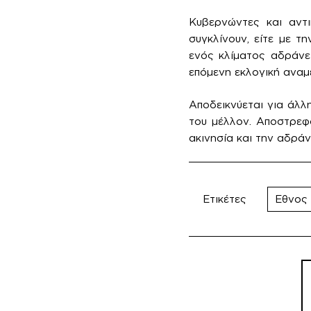
Κυβερνώντες και αντι
συγκλίνουν, είτε με τ
ενός κλίματος αδράνε
επόμενη εκλογική αναμέ
Αποδεικνύεται για άλλ
του μέλλον. Αποστρεφό
ακινησία και την αδράν
Ετικέτες
Εθνος
Πλ
άρ