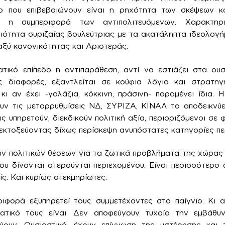
νο που επιβεβαιώνουν είναι η ρηχότητα των σκέψεων κ
αι η συμπεριφορά των αντιπολιτευόμενων. Χαρακτηρι
αιότητα συριζαίας βουλεύτριας με τα ακατάληπτα ιδεολογή
ξύ κανονικότητας και Αριστεράς.
τικό επίπεδο η αντιπαράθεση, αντί να εστιάζει στα ου
ες διαφορές, εξαντλείται σε κούφια λόγια και στρατη
ι αν έχει -γαλάζια, κόκκινη, πράσινη- παραμένει ίδια. 
υν τις μεταρρυθμίσεις ΝΔ, ΣΥΡΙΖΑ, ΚΙΝΑΛ το αποδεικνύει
ις υπηρετούν, διεκδικούν πολιτική αξία, περιοριζόμενοι σ
, εκτοξεύοντας δίχως περίσκεψη ανυπόστατες κατηγορίες πε
ν πολιτικών θέσεων για τα ζωτικά προβλήματα της χώρας κ
ου δίνονται στερούνται περιεχομένου. Είναι περισσότερο 
ίς. Και κυρίως ατεκμηρίωτες.
ιφορά εξυπηρετεί τους συμμετέχοντες στο παίγνιο. Κι α
ατικό τους είναι. Δεν αποφεύγουν τυχαία την εμβάθ
εύουν. Ουσιαστικά, έχουν επίγνωση της υστέρησης και 