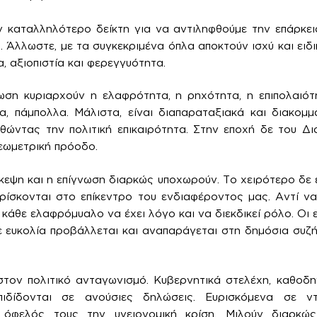
 καταλληλότερο δείκτη για να αντιληφθούμε την επάρκει
. Άλλωστε, με τα συγκεκριμένα όπλα αποκτούν ισχύ και ειδ
, αξιοπιστία και φερεγγυότητα.
τωση κυριαρχούν η ελαφρότητα, η ρηχότητα, η επιπολαιότ
α, πάμπολλα. Μάλιστα, είναι διαπαραταξιακά και διακομμ
ώντας την πολιτική επικαιρότητα. Στην εποχή δε του Δια
εωμετρική πρόοδο.
εψη και η επίγνωση διαρκώς υποχωρούν. Το χειρότερο δε εί
βρίσκονται στο επίκεντρο του ενδιαφέροντος μας. Αντί ν
 κάθε ελαφρόμυαλο να έχει λόγο και να διεκδικεί ρόλο. Οι 
Με ευκολία προβάλλεται και αναπαράγεται στη δημόσια συ
 στον πολιτικό ανταγωνισμό. Κυβερνητικά στελέχη, καθο
πιδίδονται σε ανούσιες δηλώσεις. Ευρισκόμενα σε ντε
 όφελός τους την υγειονομική κρίση. Μιλούν διαρκώ