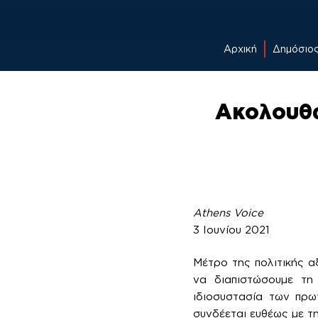
Αρχική
Δημόσιο
Skip
to
Ακολουθώ
content
Athens Voice
3 Ιουνίου 2021
Μέτρο της πολιτικής α
να διαπιστώσουμε τη
ιδιοσυστασία των πρω
συνδέεται ευθέως με τη