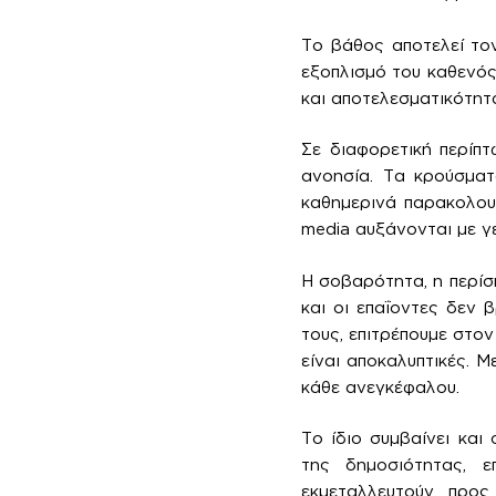
Το βάθος αποτελεί τον
εξοπλισμό του καθενός
και αποτελεσματικότητα
Σε διαφορετική περίπ
ανοησία. Τα κρούσματ
καθημερινά παρακολουθ
media αυξάνονται με γ
Η σοβαρότητα, η περίσκ
και οι επαΐοντες δεν 
τους, επιτρέπουμε στον
είναι αποκαλυπτικές. 
κάθε ανεγκέφαλου.
Το ίδιο συμβαίνει και
της δημοσιότητας, ε
εκμεταλλευτούν προς