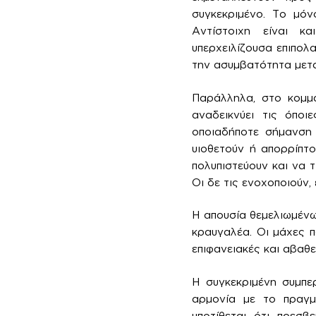
συγκεκριμένο. Το μό
Αντίστοιχη είναι κ
υπερχειλίζουσα επιπολ
την ασυμβατότητα μετα
Παράλληλα, στο κομμα
αναδεικνύει τις όποι
οποιαδήποτε σήμανση κ
υιοθετούν ή απορρίπτο
πολυπιστεύουν και να τ
Οι δε τις ενοχοποιούν
Η απουσία θεμελιωμένω
κραυγαλέα. Οι μάχες π
επιφανειακές και αβαθε
Η συγκεκριμένη συμπερ
αρμονία με το πραγμ
υποτίθεται ότι πρεσβ