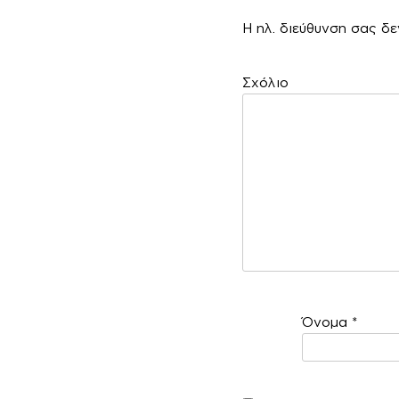
Η ηλ. διεύθυνση σας δε
Σ
Όνομα
*