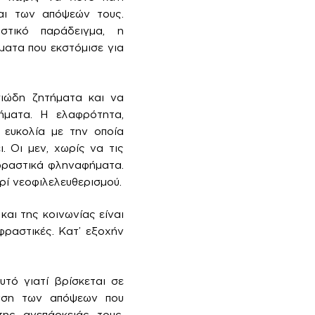
αι των απόψεών τους.
στικό παράδειγμα, η
ματα που εκστόμισε για
σιώδη ζητήματα και να
γήματα. Η ελαφρότητα,
Η ευκολία με την οποία
. Οι μεν, χωρίς να τις
ε φραστικά φληναφήματα.
ρί νεοφιλελευθερισμού.
αι της κοινωνίας είναι
φραστικές. Κατ’ εξοχήν
υτό γιατί βρίσκεται σε
υνση των απόψεων που
της ανεπάρκειάς τους.