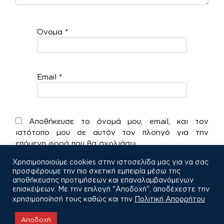
Όνομα
*
Email
*
Αποθήκευσε το όνομά μου, email, και τον
ιστότοπο μου σε αυτόν τον πλοηγό για την
επόμενη φορά που θα σχολιάσω.
Χρησιμοποιούμε cookies στην ιστοσελίδα μας για να σας
προσφέρουμε την πιο σχετική εμπειρία μέσω της
αποθήκευσης προτιμήσεων και επαναλαμβανόμενων
επισκέψεων. Με την επιλογή "Αποδοχή", αποδέχεστε την
χρησιμοποίησή τους καθώς και την
Πολιτική Απορρήτου
COPYRIGHT © 2021
Αποδοχή