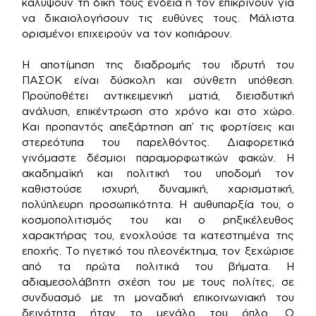
καλύψουν τη δική τους ένδεια ή τον επικρίνουν για
να δικαιολογήσουν τις ευθύνες τους. Μάλιστα
ορισμένοι επιχειρούν να τον κοπιάρουν.
Η αποτίμηση της διαδρομής του ιδρυτή του
ΠΑΣΟΚ είναι δύσκολη και σύνθετη υπόθεση.
Προϋποθέτει αντικειμενική ματιά, διεισδυτική
ανάλυση, επικέντρωση στο χρόνο και στο χώρο.
Και προπαντός απεξάρτηση απ’ τις φορτίσεις και
στερεότυπα του παρελθόντος. Διαφορετικά
γινόμαστε δέσμιοι παραμορφωτικών φακών. Η
ακαδημαϊκή και πολιτική του υποδομή τον
καθιστούσε ισχυρή, δυναμική, χαρισματική,
πολύπλευρη προσωπικότητα. Η αυθυπαρξία του, ο
κοσμοπολιτισμός του και ο ρηξικέλευθος
χαρακτήρας του, ενοχλούσε τα κατεστημένα της
εποχής. Το ηγετικό του πλεονέκτημα, τον ξεχώρισε
από τα πρώτα πολιτικά του βήματα. Η
αδιαμεσολάβητη σχέση του με τους πολίτες, σε
συνδυασμό με τη μοναδική επικοινωνιακή του
δεινότητα ήταν το μεγάλο του όπλο. Ο