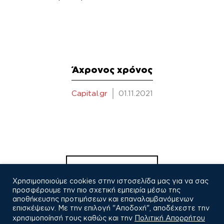
Άχρονος χρόνος
Capital.gr
01.11.2021
Πλοήγηση
άρθρων
Παλαιότερα άρθρα
Χρησιμοποιούμε cookies στην ιστοσελίδα μας για να σας
προσφέρουμε την πιο σχετική εμπειρία μέσω της
αποθήκευσης προτιμήσεων και επαναλαμβανόμενων
επισκέψεων. Με την επιλογή "Αποδοχή", αποδέχεστε την
χρησιμοποίησή τους καθώς και την
Πολιτική Απορρήτου