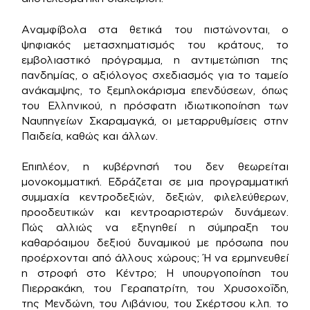
Αναμφίβολα στα θετικά του πιστώνονται, ο
ψηφιακός μετασχηματισμός του κράτους, το
εμβολιαστικό πρόγραμμα, η αντιμετώπιση της
πανδημίας, ο αξιόλογος σχεδιασμός για το ταμείο
ανάκαμψης, το ξεμπλοκάρισμα επενδύσεων, όπως
του Ελληνικού, η πρόσφατη ιδιωτικοποίηση των
Ναυπηγείων Σκαραμαγκά, οι μεταρρυθμίσεις στην
Παιδεία, καθώς και άλλων.
Επιπλέον, η κυβέρνησή του δεν θεωρείται
μονοκομματική. Εδράζεται σε μια προγραμματική
συμμαχία κεντροδεξιών, δεξιών, φιλελεύθερων,
προοδευτικών και κεντροαριστερών δυνάμεων.
Πώς αλλιώς να εξηγηθεί η σύμπραξη του
καθαρόαιμου δεξιού δυναμικού με πρόσωπα που
προέρχονται από άλλους χώρους; Ή να ερμηνευθεί
η στροφή στο Κέντρο; Η υπουργοποίηση του
Πιερρακάκη, του Γεραπατρίτη, του Χρυσοχοΐδη,
της Μενδώνη, του Λιβάνιου, του Σκέρτσου κ.λπ. το