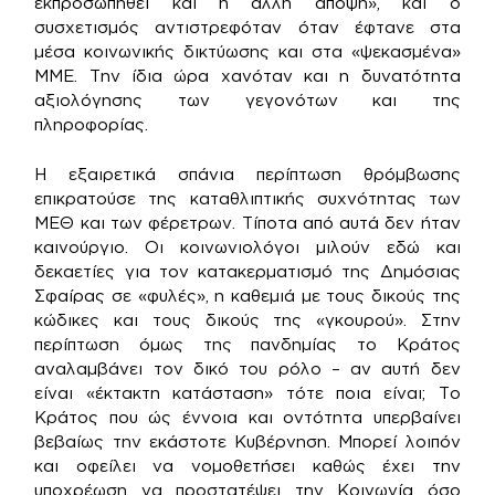
εκπροσωπηθεί και η άλλη άποψη», και ο
συσχετισμός αντιστρεφόταν όταν έφτανε στα
μέσα κοινωνικής δικτύωσης και στα «ψεκασμένα»
ΜΜΕ. Την ίδια ώρα χανόταν και η δυνατότητα
αξιολόγησης των γεγονότων και της
πληροφορίας.
Η εξαιρετικά σπάνια περίπτωση θρόμβωσης
επικρατούσε της καταθλιπτικής συχνότητας των
ΜΕΘ και των φέρετρων. Τίποτα από αυτά δεν ήταν
καινούργιο. Οι κοινωνιολόγοι μιλούν εδώ και
δεκαετίες για τον κατακερματισμό της Δημόσιας
Σφαίρας σε «φυλές», η καθεμιά με τους δικούς της
κώδικες και τους δικούς της «γκουρού». Στην
περίπτωση όμως της πανδημίας το Κράτος
αναλαμβάνει τον δικό του ρόλο – αν αυτή δεν
είναι «έκτακτη κατάσταση» τότε ποια είναι; Το
Κράτος που ώς έννοια και οντότητα υπερβαίνει
βεβαίως την εκάστοτε Κυβέρνηση. Μπορεί λοιπόν
και οφείλει να νομοθετήσει καθώς έχει την
υποχρέωση να προστατέψει την Κοινωνία όσο