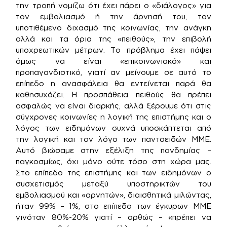
την τροπή νομίζω ότι έχει πάρει ο «διάλογος» για
τον εμβολιασμό ή την άρνησή του, τον
υποτιθέμενο διχασμό της κοινωνίας, την ανάγκη
αλλά και τα όρια της «πειθούς», την επιβολή
υποχρεωτικών μέτρων. Το πρόβλημα έχει πάψει
όμως να είναι «επικοινωνιακό» και
προπαγανδιστικό, γιατί αν μείνουμε σε αυτό το
επίπεδο η ανασφάλεια θα εντείνεται παρά θα
καθησυχάζει. Η προσπάθεια πειθούς θα πρέπει
ασφαλώς να είναι διαρκής, αλλά ξέρουμε ότι στις
σύγχρονες κοινωνίες η λογική της επιστήμης και ο
λόγος των ειδημόνων συχνά υποσκάπτεται από
την λογική και τον λόγο των παντοειδών ΜΜΕ.
Αυτό βιώσαμε στην εξέλιξη της πανδημίας –
παγκοσμίως, όχι μόνο ούτε τόσο στη χώρα μας.
Στο επίπεδο της επιστήμης και των ειδημόνων ο
συσχετισμός μεταξύ υποστηρικτών του
εμβολιασμού και «αρνητών», διαισθητικά μιλώντας,
ήταν 99% – 1%, στο επίπεδο των έγκυρων ΜΜΕ
γινόταν 80%-20% γιατί – ορθώς – «πρέπει να