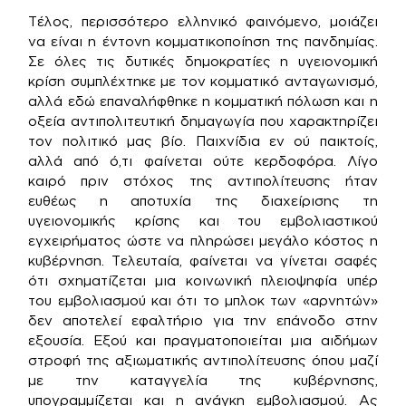
Τέλος, περισσότερο ελληνικό φαινόμενο, μοιάζει
να είναι η έντονη κομματικοποίηση της πανδημίας.
Σε όλες τις δυτικές δημοκρατίες η υγειονομική
κρίση συμπλέχτηκε με τον κομματικό ανταγωνισμό,
αλλά εδώ επαναλήφθηκε η κομματική πόλωση και η
οξεία αντιπολιτευτική δημαγωγία που χαρακτηρίζει
τον πολιτικό μας βίο. Παιχνίδια εν ού παικτοίς,
αλλά από ό,τι φαίνεται ούτε κερδοφόρα. Λίγο
καιρό πριν στόχος της αντιπολίτευσης ήταν
ευθέως η αποτυχία της διαχείρισης τη
υγειονομικής κρίσης και του εμβολιαστικού
εγχειρήματος ώστε να πληρώσει μεγάλο κόστος η
κυβέρνηση. Τελευταία, φαίνεται να γίνεται σαφές
ότι σχηματίζεται μια κοινωνική πλειοψηφία υπέρ
του εμβολιασμού και ότι το μπλοκ των «αρνητών»
δεν αποτελεί εφαλτήριο για την επάνοδο στην
εξουσία. Εξού και πραγματοποιείται μια αιδήμων
στροφή της αξιωματικής αντιπολίτευσης όπου μαζί
με την καταγγελία της κυβέρνησης,
υπογραμμίζεται και η ανάγκη εμβολιασμού. Ας