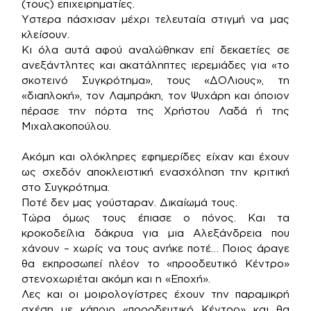
(τους) επιχειρηματίες.
Υστερα πάσχισαν μέχρι τελευταία στιγμή να μας
κλείσουν.
Κι όλα αυτά αφού αναλώθηκαν επί δεκαετίες σε
ανεξάντλητες και ακατάληπτες ιερεμιάδες για «το
σκοτεινό Συγκρότημα», τους «ΔΟΛιους», τη
«διαπλοκή», τον Λαμπράκη, τον Ψυχάρη και όποιον
πέρασε την πόρτα της Χρήστου Λαδά ή της
Μιχαλακοπούλου.
Ακόμη και ολόκληρες εφημερίδες είχαν και έχουν
ως σχεδόν αποκλειστική ενασχόληση την κριτική
στο Συγκρότημα.
Ποτέ δεν μας γούσταραν. Δικαίωμά τους.
Τώρα όμως τους έπιασε ο πόνος. Και τα
κροκοδείλια δάκρυα για μια Αλεξάνδρεια που
χάνουν – χωρίς να τους ανήκε ποτέ… Ποιος άραγε
θα εκπροσωπεί πλέον το «προοδευτικό Κέντρο»
στενοχωριέται ακόμη και η «Εποχή».
Λες και οι μοιρολογίστρες έχουν την παραμικρή
σχέση με κάποιο «προοδευτικό Κέντρο» και θα