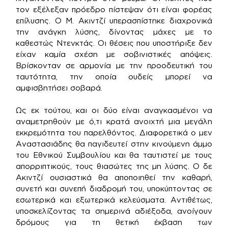
τον εξέλεξαν πρόεδρο πίστεψαν ότι είναι φορέας
επίλυσης. Ο Μ. Ακιντζί υπερασπίστηκε διαχρονικά
την ανάγκη λύσης, δίνοντας μάχες με το
καθεστώς Ντενκτάς. Οι θέσεις που υποστήριξε δεν
είχαν καμία σχέση με σοβινιστικές απόψεις.
Βρίσκονταν σε αρμονία με την προοδευτική του
ταυτότητα, την οποία ουδείς μπορεί να
αμφισβητήσει σοβαρά.
Ως εκ τούτου, και οι δύο είναι αναγκασμένοι να
αναμετρηθούν με ό,τι κρατά ανοιχτή μια μεγάλη
εκκρεμότητα του παρελθόντος. Διαφορετικά ο μεν
Αναστασιάδης θα παγιδευτεί στην κινούμενη άμμο
του Εθνικού Συμβουλίου και θα ταυτιστεί με τους
απορριπτικούς, τους θιασώτες της μη λύσης. Ο δε
Ακιντζί ουσιαστικά θα αποποιηθεί την καθαρή,
συνετή και συνεπή διαδρομή του, υποκύπτοντας σε
εσωτερικά και εξωτερικά κελεύσματα. Αντιθέτως,
υποσκελίζοντας τα σημερινά αδιέξοδα, ανοίγουν
δρόμους για τη θετική έκβαση των