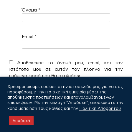
Όνομα
*
Email
*
Αποθήκευσε το όνομά μου, email, και τον
ιστότοπο μου σε αυτόν τον πλοηγό για την
επόμενη φορά που θα σχολιάσω.
Χρησιμοποιούμε cookies στην ιστοσελίδα μας για να σας
προσφέρουμε την πιο σχετική εμπειρία μέσω της
αποθήκευσης προτιμήσεων και επαναλαμβανόμενων
επισκέψεων. Με την επιλογή "Αποδοχή", αποδέχεστε την
χρησιμοποίησή τους καθώς και την
Πολιτική Απορρήτου
COPYRIGHT © 2021
Αποδοχή
Πολιτική Απορρήτου