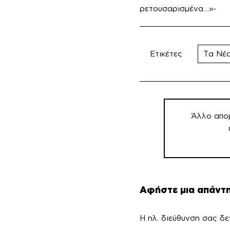
ρετουσαρισμένα…»-
Ετικέτες
Τα Νέ
Πλοήγηση
άρθρων
Άλλο απο
Αφήστε μια απάντ
Η ηλ. διεύθυνση σας δε