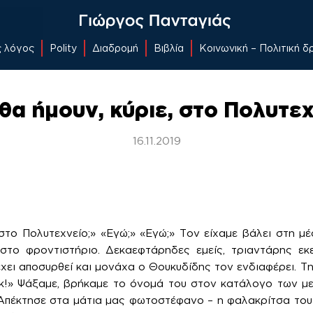
ς λόγος
Polity
Διαδρομή
Βιβλία
Κοινωνική – Πολιτική 
θα ήμουν, κύριε, στο Πολυτεχ
16.11.2019
στο Πολυτεχνείο;» «Εγώ;» «Εγώ;» Τον είχαμε βάλει στη μέσ
στο φροντιστήριο. Δεκαεφτάρηδες εμείς, τριαντάρης εκε
χει αποσυρθεί και μονάχα ο Θουκυδίδης τον ενδιαφέρει. Τη
νκ!» Ψάξαμε, βρήκαμε το όνομά του στον κατάλογο των με
Απέκτησε στα μάτια μας φωτοστέφανο – η φαλακρίτσα του 