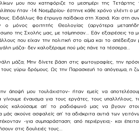
λίκων μου που κατηφόριζε το μεσημέρι της Τετάρτης
ιλίππου ήταν -14 Νοεμβρίου- έστηνε κάθε χρόνο γλέντι ο μ
ους. Ειδάλλως θα έτρωγα παϊδάκια στη Χασιά. Και στη συν
ν ο μόνος φοιτητής Θεολογίας (αργότερα μεταπήδη
σωπο της Σχολής μας, με τσίμπησαν… Εάν εξαιρέσεις τα 
λλους που είχαν την πολιτική στο αίμα και το απέδειξαν 
 μεγάλη μάζα- δεν καλοξέραμε πού μάς πάνε τα τέσσερα…
γάλη μάζα; Μην δίνετε βάση στις φωτογραφίες, την πρόσ
ι τους γύρω δρόμους. Ως την Παρασκευή το απόγευμα, η 
την άποψή μου τουλάχιστον- ήταν εμείς να αποτελέσου
α γίνουμε έναυσμα για τους εργάτες, τους υπαλλήλους, τ
Τούς καλούσαμε απ’ το ραδιόφωνό μας να βγουν στου
 μάς ακούνε ασφαλείς απ’ τα αδιάκριτα αυτιά των γειτόν
τέκονταν -για συμπαράσταση; από περιέργεια;- και έπειτ
ρήσουν στις δουλειές τους…