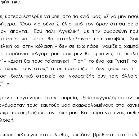
υφήχτηκε.
, ύστερα έστερξε να μπει στο παιχνίδι μας. «Σιγά μην ήσου
σήμερα… Όσο για σένα Στέλιο, υπό τον όρον ότι θα σε ά
ον άπαντα… Εσύ πάλι Αγγελική, με την ουφοσύνη που
υτεχνείο και μετά θα καταλάβαινες πού ακριβώς βρί
λική και στην κόλαση – δεν σε έχω πάρει, νομίζεις, χαμπά
ε σαρδόνια. «Αγόρι μου, εσύ μεν θα έμπαινες, οι υπόλο
;» «Διότι θα τους τα’σπαγες! “Γιατί” το ένα και “γιατί” τ
α τύπου Γούντστοκ;” ή σε παρτούζα ή δεν ξέρω σε τί
ς -διαλυτικό στοιχείο και γκαφατζής συν τοις άλλοι
ς”…»
ρόνο πηγαίναμε στην πορεία, ξελαρυγγιαζόμασταν
ιωνόμασταν τούς εαυτούς μας σκαρφαλωμένους στα κάγκ
ωρίτερα;» βρίζαμε την τύχη μας. Και τώρα να, ένας αυθ
λοιφή.
άκωσε. «Κι εγώ κατά λάθος σχεδόν βρέθηκα στο Πολυ