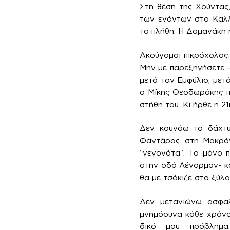
Στη θέση της Χούντας
των ενόντων στο Καλλ
τα πλήθη. Η Δαμανάκη 
Ακούγομαι πικρόχολος
Μην με παρεξηγήσετε – 
μετά τον Εμφύλιο, μετ
ο Μίκης Θεοδωράκης πω
στήθη του. Κι ήρθε η 2
Δεν κουνάω το δάχτυ
Φαντάρος στη Μακρόνη
“γεγονότα”. Το μόνο 
στην οδό Λένορμαν- κα
θα με τσάκιζε στο ξύλ
Δεν μετανιώνω ασφαλ
μνημόσυνα κάθε χρόνο
δικό μου πρόβλημα