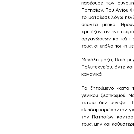
παρέσυρε των συνομη
Πατησίων. Τού Αγίου Φ
το ματαίωσε λόγω πένθ
σπόντα μπήκα. Ήμου
χρειάζονταν ένα εκπρό
οργανώσεων και κάτι ά
τους, οι υπόλοιποι -η
Μεγάλη μάζα; Ποιά με
Πολυτεχνείου, άντε κα
κανονικά.
Το ζητούμενο -κατά 
γενικού ξεσηκωμού. Ν
τέτοιο δεν συνέβη. 
κλειδαμπαρώνονταν για
την Πατησίων, κοντοσ
τους, μην και καθυστε