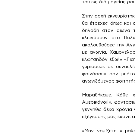
του ως διά μαγείας ρο
Στην αρχή εκνευρίστηκε
θα έτρεχες όπως και 
δηλαδή στον αιώνα τ
κλεινόσουν στο Πολ
ακολουθούσες την Αγγε
με αγωνία. Χαμογέλασ
κλωτσηδόν έξω!» «Γιατί
γυρίσουμε σε συναυλί
φαινόσουν σαν μπάτσο
αγωνιζόμενος φοιτητή
Μαραθήκαμε. Κάθε χ
Αμερικάνοι!», φαντασ
γεννηθώ δέκα χρόνια ν
εξέγερσης μάς έκανε α
«Μην νομίζετε…» μαλ