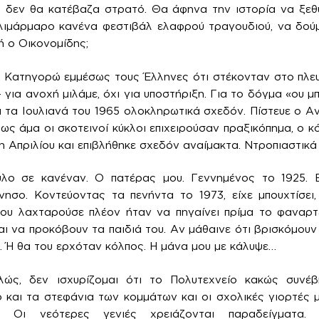
, δεν θα κατέβαζα στρατό. Θα άφηνα την ιστορία να ξεθυ
ιμάρμαρο κανένα φεστιβάλ ελαφρού τραγουδιού, να δούμ
ή ο Οικονομίδης;
; Κατηγορώ εμμέσως τους Έλληνες ότι στέκονταν στο πλε
για ανοχή μιλάμε, όχι για υποστήριξη. Για το δόγμα «ου μ
ά τα Ιουλιανά του 1965 ολοκληρωτικά σχεδόν. Πίστευε ο 
ς άμα οι σκοτεινοί κύκλοι επιχειρούσαν πραξικόπημα, ο 
1η Απριλίου και επιβλήθηκε σχεδόν αναίμακτα. Ντροπιαστικ
λο σε κανέναν. Ο πατέρας μου. Γεννημένος το 1925. Ε
σο. Κοντεύοντας τα πενήντα το 1973, είχε μπουχτίσει, 
που λαχταρούσε πλέον ήταν να πηγαίνει πρίμα το φαναρτ
ι να προκόβουν τα παιδιά του. Αν μάθαινε ότι βρισκόμουν
ο. Ή θα του ερχόταν κόλπος. Η μάνα μου με κάλυψε…
ώς, δεν ισχυρίζομαι ότι το Πολυτεχνείο κακώς συνέβ
 και τα στεφάνια των κομμάτων και οι σχολικές γιορτές 
. Οι νεότερες γενιές χρειάζονται παραδείγματα.