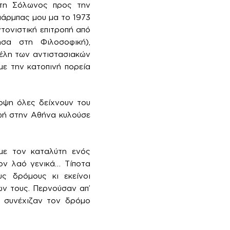
 τη Σόλωνος προς την
πάρμπας μου μα το 1973
τονιστική επιτροπή από
σα στη Φιλοσοφική),
μέλη των αντιστασιακών
με την κατοπινή πορεία
οψη όλες δείχνουν του
ζωή στην Αθήνα κυλούσε
με τον καταλύτη ενός
ον λαό γενικά… Τίποτα
ς δρόμους κι εκείνοι
ων τους. Περνούσαν απ’
α συνέχιζαν τον δρόμο