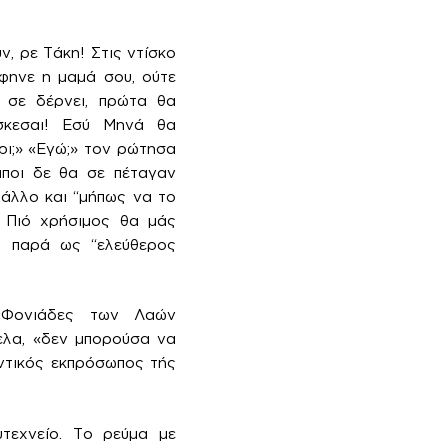
ν, ρε Τάκη! Στις ντίσκο
φηνε η μαμά σου, ούτε
 σε δέρνει, πρώτα θα
σκεσαι! Εσύ Μηνά θα
ρι;» «Εγώ;» τον ρώτησα
ιποι δε θα σε πέταγαν
ο άλλο και “μήπως να το
… Πιό χρήσιμος θα μάς
ς- παρά ως “ελεύθερος
 «Φονιάδες των Λαών
ελα, «δεν μπορούσα να
εντικός εκπρόσωπος τής
τεχνείο. Το ρεύμα με