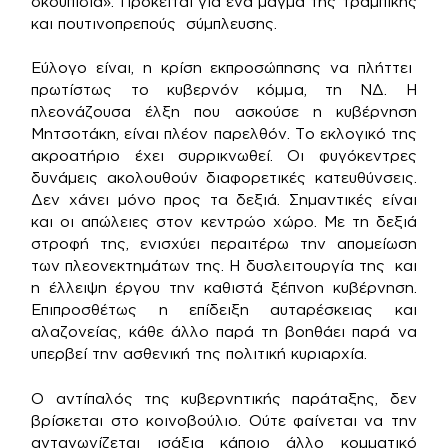
σκουπίδια». Πρόκειται για ένα μάγμα της τραμπικής
και πουτινοπρεπούς σύμπλευσης.
Εύλογο είναι, η κρίση εκπροσώπησης να πλήττει
πρωτίστως το κυβερνόν κόμμα, τη ΝΔ. Η
πλεονάζουσα έλξη που ασκούσε η κυβέρνηση
Μητσοτάκη, είναι πλέον παρελθόν. Το εκλογικό της
ακροατήριο έχει συρρικνωθεί. Οι φυγόκεντρες
δυνάμεις ακολουθούν διαφορετικές κατευθύνσεις.
Δεν χάνει μόνο προς τα δεξιά. Σημαντικές είναι
και οι απώλειες στον κεντρώο χώρο. Με τη δεξιά
στροφή της, ενισχύει περαιτέρω την απομείωση
των πλεονεκτημάτων της. Η δυσλειτουργία της και
η έλλειψη έργου την καθιστά ξέπνοη κυβέρνηση.
Επιπροσθέτως η επίδειξη αυταρέσκειας και
αλαζονείας, κάθε άλλο παρά τη βοηθάει παρά να
υπερβεί την ασθενική της πολιτική κυριαρχία.
Ο αντίπαλός της κυβερνητικής παράταξης, δεν
βρίσκεται στο κοινοβούλιο. Ούτε φαίνεται να την
ανταγωνίζεται ισάξια κάποιο άλλο κομματικό