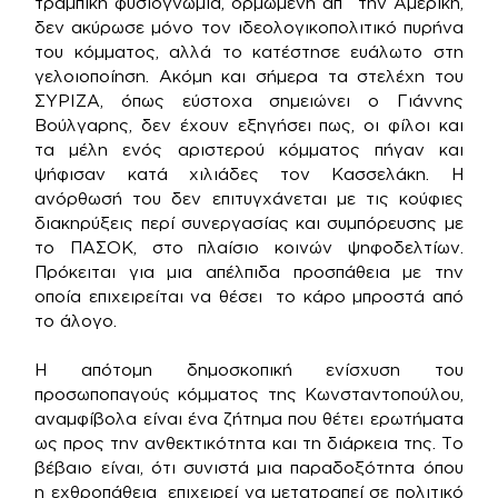
τραμπική φυσιογνωμία, ορμώμενη απ΄ την Αμερική,
δεν ακύρωσε μόνο τον ιδεολογικοπολιτικό πυρήνα
του κόμματος, αλλά το κατέστησε ευάλωτο στη
γελοιοποίηση. Ακόμη και σήμερα τα στελέχη του
ΣΥΡΙΖΑ, όπως εύστοχα σημειώνει ο Γιάννης
Βούλγαρης, δεν έχουν εξηγήσει πως, οι φίλοι και
τα μέλη ενός αριστερού κόμματος πήγαν και
ψήφισαν κατά χιλιάδες τον Κασσελάκη. Η
ανόρθωσή του δεν επιτυγχάνεται με τις κούφιες
διακηρύξεις περί συνεργασίας και συμπόρευσης με
το ΠΑΣΟΚ, στο πλαίσιο κοινών ψηφοδελτίων.
Πρόκειται για μια απέλπιδα προσπάθεια με την
οποία επιχειρείται να θέσει το κάρο μπροστά από
το άλογο.
Η απότομη δημοσκοπική ενίσχυση του
προσωποπαγούς κόμματος της Κωνσταντοπούλου,
αναμφίβολα είναι ένα ζήτημα που θέτει ερωτήματα
ως προς την ανθεκτικότητα και τη διάρκεια της. Το
βέβαιο είναι, ότι συνιστά μια παραδοξότητα όπου
η εχθροπάθεια επιχειρεί να μετατραπεί σε πολιτικό