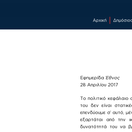
Αρχική
Δημόσιο
Skip
to
content
Εφημερίδα
Έθνος
28 Απριλίου 2017
Το πολιτικό κεφάλαιο 
του δεν είναι στατικ
επενδύουμε σ’ αυτό, μέ
εξαρτάται από την ι
δυνατότητά του να βρ