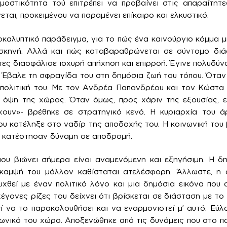
μοστικότητα τού επιτρέπει να προβαίνει στις απαραίτητε
αι, προκειμένου να παραμένει επίκαιρο και ελκυστικό.
αλυπτικό παράδειγμα, για το πώς ένα καινούργιο κόμμα μπ
 σκηνή. Αλλά και πώς καταβαραθρώνεται σε σύντομο διά
τες διασφάλισε ισχυρή απήχηση και επιρροή. Έγινε πολυδύν
. Έβαλε τη σφραγίδα του στη δημόσια ζωή του τόπου. Όταν 
 πολιτική του. Με τον Ανδρέα Παπανδρέου και τον Κώστα
όψη της χώρας. Όταν όμως, προς χάριν της εξουσίας, ε
χουν»- βρέθηκε σε στρατηγικό κενό. Η κυριαρχία του ά
υ κατέληξε στο ναδίρ της αποδοχής του. Η κοινωνική του
ο κατέστησαν δύναμη σε αποδρομή.
ου βιώνει σήμερα είναι αναμενόμενη και εξηγήσιμη. Η δ
άκαμψή του μάλλον καθίσταται ατελέσφορη. Άλλωστε, η
υχθεί με έναν πολιτικό λόγο και μια δημόσια εικόνα που
γονες ρίζες του δείχνει ότι βρίσκεται σε διάσταση με το 
ί να το παρακολουθήσει και να εναρμονιστεί μ’ αυτό. Εύλ
νωνικό του χώρο. Αποξενώθηκε από τις δυνάμεις που στο 