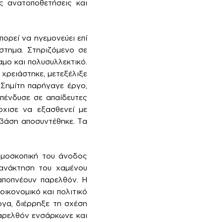
ς ανατοποθετήσεις και
ορεί να ηγεμονεύει επί
στημα. Στηριζόμενο σε
αμο και πολυσυλλεκτικό.
χρειάστηκε, μετεξέλιξε
 Σημίτη παρήγαγε έργο,
πένδυσε σε απαίδευτες
ρχισε να εξασθενεί με
 βάση αποσυντέθηκε. Τα
ημοσκοπική του άνοδος
 ανάκτηση του χαμένου
 αποπνέουν παρελθόν. Η
οικονομικό και πολιτικό
ογα, διέρρηξε τη σχέση
παρελθόν ενσάρκωνε και