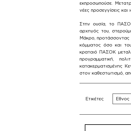
εκπροσωπούσε. Μετατ
νέες προσεγγίσεις και 
Στην ουσία, το ΠΑΣΟΚ
αρχηγός του, στερούμε
Μάκρο, προτάσσοντας τ
κόμματος όσο και του
κραταιό ΠΑΣΟΚ μεταλλά
προγραμματική, πολ
κατακερματισμένης Κε
στον καθεστωτισμό, απ
Ετικέτες
Εθνος
Πλοήγηση
άρθρων