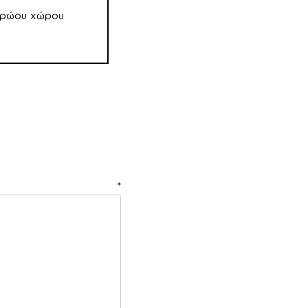
ντρώου χώρου
ιο
*