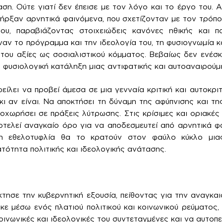
ση. Ούτε γιατί δεν έπεισε με τον λόγο και το έργο του. Α
πήρξαν αρνητικά φαινόμενα, που σχετίζονταν με τον τρόπ
ου, παραβιάζοντας στοιχειώδεις κανόνες ηθικής και πο
ν το πρόγραμμα και την ιδεολογία του, τη φυσιογνωμία και
ς του αξίες ως σοσιαλιστικού κόμματος. Βεβαίως δεν ενέ
η φυσιολογική κατάληξη μιας αντιφατικής και αυτοαναιρούμ
ίλει να προβεί άμεσα σε μια γενναία κριτική και αυτοκριτ
κι αν είναι. Να αποκτήσει τη δύναμη της αφύπνισης και τη
ροχωρήσει σε πράξεις λύτρωσης. Στις κρίσιμες και οριακές
ποτελεί αναγκαίο όρο για να αποδεσμευτεί από αρνητικά φα
 εθελοτυφλία θα το κρατούν στον φαύλο κύκλο μιας
τότητα πολιτικής και ιδεολογικής ανάτασης.
τησε την κυβερνητική εξουσία, πείθοντας για την αναγκα
κε μέσω ενός πλατιού πολιτικού και κοινωνικού ρεύματος, 
ινωνικές και ιδεολογικές του συντεταγμένες και να αυτοπε