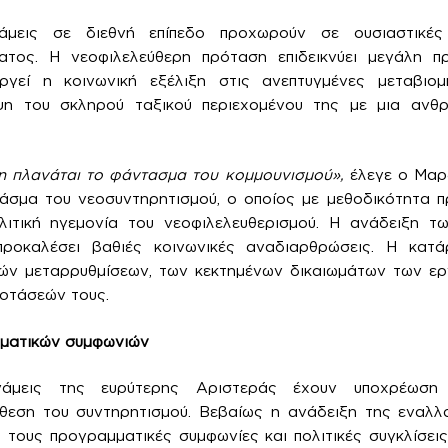
νάμεις σε διεθνή επίπεδο προχωρούν σε ουσιαστικές
ματος. Η νεοφιλελεύθερη πρόταση επιδεικνύει μεγάλη 
γεί η κοινωνική εξέλιξη στις ανεπτυγμένες μεταβιομ
υψη του σκληρού ταξικού περιεχομένου της με μια ανθ
 πλανάται το φάντασμα του κομμουνισμού»,
έλεγε ο Μαρξ
άσμα του νεοσυντηρητισμού, ο οποίος με μεθοδικότητα π
ολιτική ηγεμονία του νεοφιλελευθερισμού. Η ανάδειξη 
προκαλέσει βαθιές κοινωνικές αναδιαρθρώσεις. Η κατά
κών μεταρρυθμίσεων, των κεκτημένων δικαιωμάτων των ερ
οτάσεών τους.
ματικών συμφωνιών
νάμεις της ευρύτερης Αριστεράς έχουν υποχρέωσ
ίθεση του συντηρητισμού. Βεβαίως η ανάδειξη της εναλλ
ύ τους προγραμματικές συμφωνίες και πολιτικές συγκλίσεις