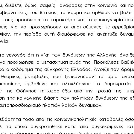
υ, διέθετε, όμως, σαφείς αναφορές στην κοινωνία και πο
υβερνητικής του θητείας, το κόμμα κατόρθωσε να βάλει
 Να τους προσδώσει το χαρακτήρα και τη φυσιογνωμία που
σεις για να προχωρήσουν οι απαιτούμενες μεταρρυθμί
ψαν, την περίοδο αυτή διαμόρφωσε και ανέπτυξε δυναμ
νία.
το γεγονός ότι η νίκη των δυνάμεων της Αλλαγής, άνοιξε
 να προχωρήσει ο μετασχηματισμός της. Προκάλεσε βαθιέ
ικό οικοδόμημα της σύγχρονης Ελλάδας. Άνοιξε τον δρόμο
ι θεσμικές μεταβολές που ξεπερνούσαν τα όρια ανοχή
ικοποίησε, εμβάθυνε και ολοκλήρωσε τη δημοκρατία
ς της. Οδήγησε τη χώρα έξω από την τροχιά της ιμπερ
ση της κοινωνικής βάσης των πολιτικών δυνάμεων της ε
ό αυτοπροσδιορισμό πλατιών λαϊκών δυνάμεων.
ξάρτητα τόσο από τις κοινωνικοπολιτικές καταβολές όσο 
 το οποίο συγκροτήθηκε κάτω από συγκεκριμένες ιστορ
υτές επέδρασαν καταλυτικά στην ιδεολογική του φυσιογνω