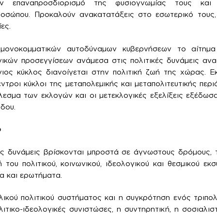
ν επαναπροσδιορισμό της φυσιογνωμίας τους και
προσώπου. Προκαλούν ανακατατάξεις στο εσωτερικό τους, 
ες.
μονοκομματικών αυτοδύναμων κυβερνήσεων το αίτημα
ικών προσεγγίσεων ανάμεσα στις πολιτικές δυνάμεις ανα
γιος κύκλος διανοίγεται στην πολιτική ζωή της χώρας. Ε
ντροι κύκλοι της μεταπολεμικής και μεταπολιτευτικής πε
λεσμα των εκλογών και οι μετεκλογικές εξελίξεις εξέδωσ
δου.
ο
ές δυνάμεις βρίσκονται μπροστά σε άγνωστους δρόμους, τ
 του πολιτικού, κοινωνικού, ιδεολογικού και θεσμικού εκσ
α και ερωτήματα.
ικού πολιτικού συστήματος και η συγκρότηση ενός τριπολ
λιτικο-ιδεολογικές συνιστώσες, η συντηρητική, η σοσιαλισ