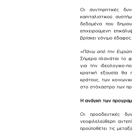
Οι συντηρητικές δυ
καπιταλιστικού συστή
δεδομένα που δημιουρ
επιχειρούμενη επικάλ
βρίσκει γόνιμο έδαφος.
«Πάνω από την Ευρώπη
Σήμερα πλανάται το φ
για την ιδεολογικο-π
κρατική εξουσία θα 
κράτους, των κοινωνι
στο στόχαστρο των πρ
Η ανάγκη των προγραμ
Οι προοδευτικές δυ
νεοφιλελεύθερη αντεπ
προϋποθέτει τις μεταξ