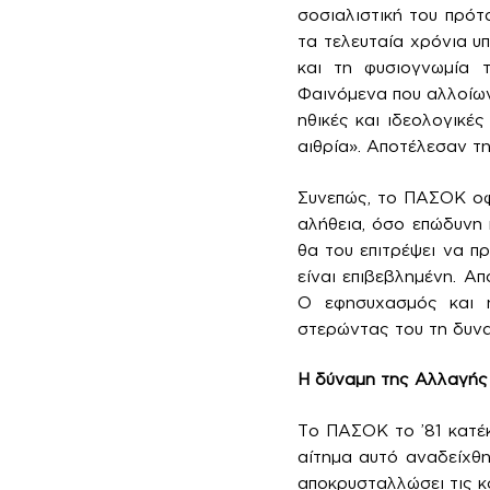
σοσιαλιστική του πρότα
τα τελευταία χρόνια υ
και τη φυσιογνωμία τ
Φαινόμενα που αλλοίωνα
ηθικές και ιδεολογικέ
αιθρία». Αποτέλεσαν τ
Συνεπώς, το ΠΑΣΟΚ οφε
αλήθεια, όσο επώδυνη 
θα του επιτρέψει να π
είναι επιβεβλημένη. Α
Ο εφησυχασμός και η
στερώντας του τη δυνα
Η δύναμη της Αλλαγής
Το ΠΑΣΟΚ το ’81 κατέκ
αίτημα αυτό αναδείχθη
αποκρυσταλλώσει τις κο