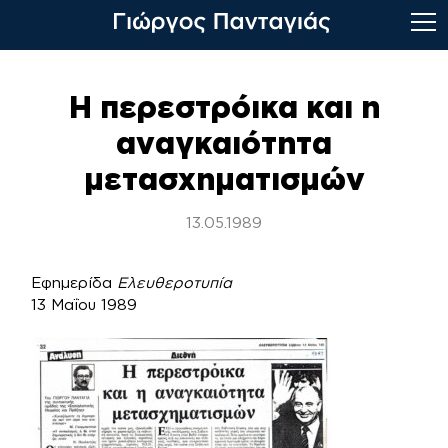
Skip
to
Η περεστρόικα και η
content
αναγκαιότητα
μετασχηματισμών
13.05.1989
Εφημερίδα
Ελευθεροτυπία
13 Μαΐου 1989