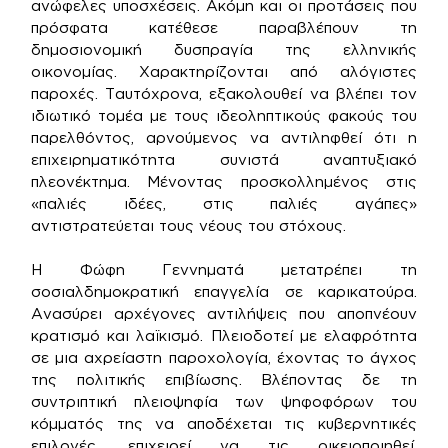
ανώφελες υποσχέσεις. Ακόμη και οι προτάσεις που
πρόσφατα κατέθεσε παραβλέπουν τη
δημοσιονομική δυσπραγία της ελληνικής
οικονομίας. Χαρακτηρίζονται από αλόγιστες
παροχές. Ταυτόχρονα, εξακολουθεί να βλέπει τον
ιδιωτικό τομέα με τους ιδεοληπτικούς φακούς του
παρελθόντος, αρνούμενος να αντιληφθεί ότι η
επιχειρηματικότητα συνιστά αναπτυξιακό
πλεονέκτημα. Μένοντας προσκολλημένος στις
«παλιές ιδέες, στις παλιές αγάπες»
αντιστρατεύεται τους νέους του στόχους.
Η Φώφη Γεννηματά μετατρέπει τη
σοσιαλδημοκρατική επαγγελία σε καρικατούρα.
Ανασύρει αρχέγονες αντιλήψεις που αποπνέουν
κρατισμό και λαϊκισμό. Πλειοδοτεί με ελαφρότητα
σε μια αχρείαστη παροχολογία, έχοντας το άγχος
της πολιτικής επιβίωσης. Βλέποντας δε τη
συντριπτική πλειοψηφία των ψηφοφόρων του
κόμματός της να αποδέχεται τις κυβερνητικές
επιλογές, επιχειρεί να τις οικειοποιηθεί,