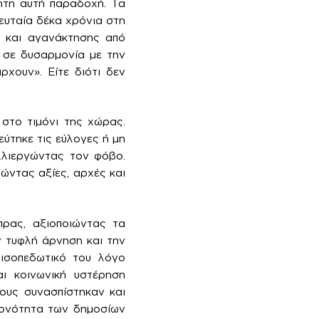
όητη αυτή παραδοχή. Τα
ευταία δέκα χρόνια στη
ς και αγανάκτησης από
 σε δυσαρμονία με την
ρχουν». Είτε διότι δεν
 στο τιμόνι της χώρας.
ύτηκε τις εύλογες ή μη
λλιεργώντας τον φόβο.
ιώντας αξίες, αρχές και
πρας, αξιοποιώντας τα
ν τυφλή άρνηση και την
 ισοπεδωτικό του λόγο
αι κοινωνική υστέρηση
ους συνασπίστηκαν και
ιονότητα των δημοσίων