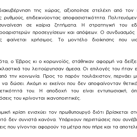
ιακυβέρνηση της χώρας, αξιοποίησε στελέχη από τον 
 ρυθμούς, επιδεικνύοντας αποφασιστικότητα. Πολιτευόμεν
συναίνεση σε καίρια ζητήματα. Η στρατηγική του ε
τροαριστερών προσεγγίσεων και απόψεων. Ο συνδυασμός πο
ς φαίνεται χρήσιμος. Το μοντέλο διοίκησης που υιο
α, ο Έβρος κι ο κορωνοϊός, στάθηκαν αφορμή να δείξει 
κλαστικά του λειτούργησαν άμεσα. Οι επιλογές του ήταν 
από την κοινωνία. Προς το παρόν τουλάχιστον, περνάει μ
 να δώσει. Ακόμη κι εκείνοι που δεν αποφαίνονταν θετικά
ετικότητά του. Η αποδοχή του είναι εντυπωσιακή, ό
όσεις του κρίνονται ικανοποιητικές.
μική κρίση ενισχύει τον πρωθυπουργό διότι βρίσκεται σ
τό δεν συνιστά κανόνα. Υπάρχουν περιπτώσεις που συνέβη
εις που γίνονται αφορούν τα μέτρα που πήρε και τα αποτελ