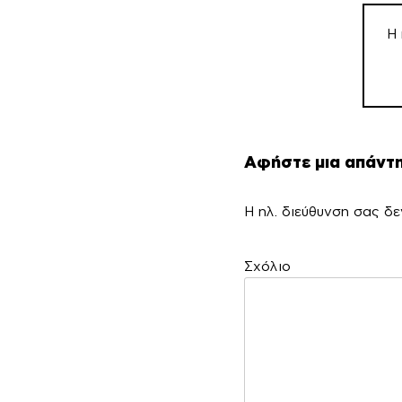
άρθρ
Η 
Αφήστε μια απάντ
Η ηλ. διεύθυνση σας δε
Σ