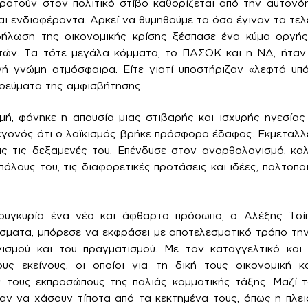
κρατούν στον πολιτικό στίβο καθορίζεται από την αυτον
αι ενδιαφέροντα. Αρκεί να θυμηθούμε τα όσα έγιναν τα τελ
ήλωση της οικονομικής κρίσης ξέσπασε ένα κύμα οργή
ιτών. Τα τότε μεγάλα κόμματα, το ΠΑΣΟΚ και η ΝΔ, ήταν
ή γνώμη ατμόσφαιρα. Είτε γιατί υποστήριζαν «λεφτά υπά
ρεύματα της αμφισβήτησης.
μή, φάνηκε η απουσία μιας στιβαρής και ισχυρής ηγεσίας
γεγονός ότι ο λαϊκισμός βρήκε πρόσφορο έδαφος. Εκμεταλλε
τας τις δεξαμενές του. Επένδυσε στον ανορθολογισμό, κα
άλους του, τις διαφορετικές προτάσεις και ιδέες, πολτοπο
συγκυρία ένα νέο και άφθαρτο πρόσωπο, ο Αλέξης Τσί
ίσματα, μπόρεσε να εκφράσει με αποτελεσματικό τρόπο τη
ισμού και του πραγματισμού. Με τον καταγγελτικό και
υς εκείνους, οι οποίοι για τη δική τους οικονομική κ
 τους εκπροσώπους της παλιάς κομματικής τάξης. Μαζί τ
λαν να χάσουν τίποτα από τα κεκτημένα τους, όπως η πλε