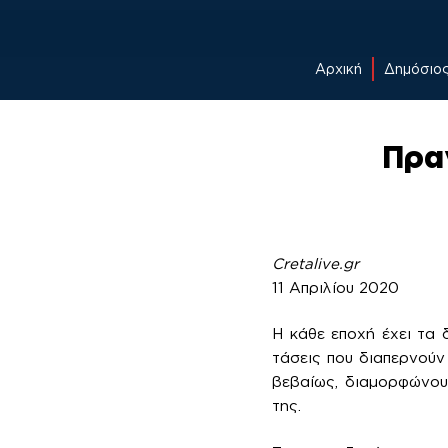
Αρχική
Δημόσιο
Skip
to
Πρα
content
Cretalive.gr
11 Απριλίου 2020
Η κάθε εποχή έχει τα 
τάσεις που διαπερνούν
βεβαίως, διαμορφώνουν
της.