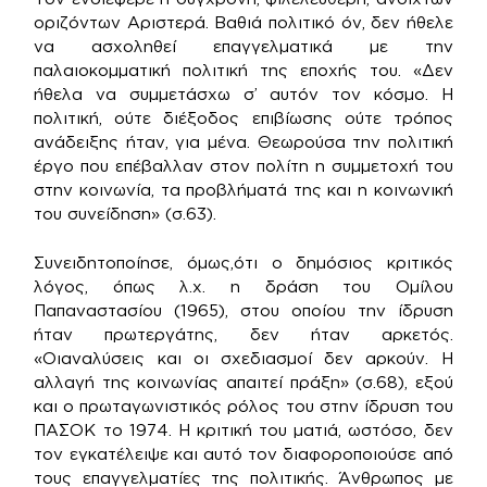
οριζόντων Αριστερά. Βαθιά πολιτικό όν, δεν ήθελε
να ασχοληθεί επαγγελματικά με την
παλαιοκομματική πολιτική της εποχής του. «Δεν
ήθελα να συμμετάσχω σ’ αυτόν τον κόσμο. Η
πολιτική, ούτε διέξοδος επιβίωσης ούτε τρόπος
ανάδειξης ήταν, για μένα. Θεωρούσα την πολιτική
έργο που επέβαλλαν στον πολίτη η συμμετοχή του
στην κοινωνία, τα προβλήματά της και η κοινωνική
του συνείδηση» (σ.63).
Συνειδητοποίησε, όμως,ότι ο δημόσιος κριτικός
λόγος, όπως λ.χ. η δράση του Ομίλου
Παπαναστασίου (1965), στου οποίου την ίδρυση
ήταν πρωτεργάτης, δεν ήταν αρκετός.
«Οιαναλύσεις και οι σχεδιασμοί δεν αρκούν. Η
αλλαγή της κοινωνίας απαιτεί πράξη» (σ.68), εξού
και ο πρωταγωνιστικός ρόλος του στην ίδρυση του
ΠΑΣΟΚ το 1974. Η κριτική του ματιά, ωστόσο, δεν
τον εγκατέλειψε και αυτό τον διαφοροποιούσε από
τους επαγγελματίες της πολιτικής. Άνθρωπος με