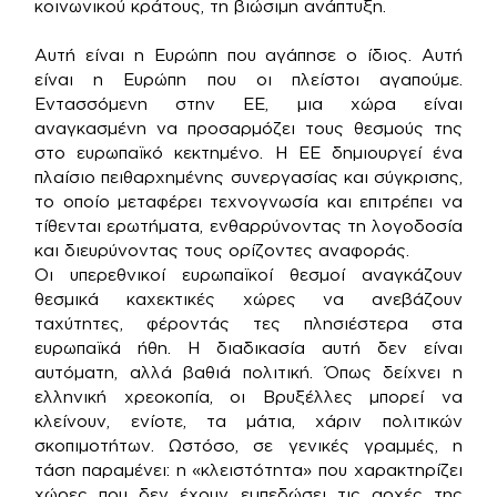
κοινωνικού κράτους, τη βιώσιμη ανάπτυξη.
Αυτή είναι η Ευρώπη που αγάπησε ο ίδιος. Αυτή
είναι η Ευρώπη που οι πλείστοι αγαπούμε.
Εντασσόμενη στην ΕΕ, μια χώρα είναι
αναγκασμένη να προσαρμόζει τους θεσμούς της
στο ευρωπαϊκό κεκτημένο. Η ΕΕ δημιουργεί ένα
πλαίσιο πειθαρχημένης συνεργασίας και σύγκρισης,
το οποίο μεταφέρει τεχνογνωσία και επιτρέπει να
τίθενται ερωτήματα, ενθαρρύνοντας τη λογοδοσία
και διευρύνοντας τους ορίζοντες αναφοράς.
Οι υπερεθνικοί ευρωπαϊκοί θεσμοί αναγκάζουν
θεσμικά καχεκτικές χώρες να ανεβάζουν
ταχύτητες, φέροντάς τες πλησιέστερα στα
ευρωπαϊκά ήθη. Η διαδικασία αυτή δεν είναι
αυτόματη, αλλά βαθιά πολιτική. Όπως δείχνει η
ελληνική χρεοκοπία, οι Βρυξέλλες μπορεί να
κλείνουν, ενίοτε, τα μάτια, χάριν πολιτικών
σκοπιμοτήτων. Ωστόσο, σε γενικές γραμμές, η
τάση παραμένει: η «κλειστότητα» που χαρακτηρίζει
χώρες που δεν έχουν εμπεδώσει τις αρχές της