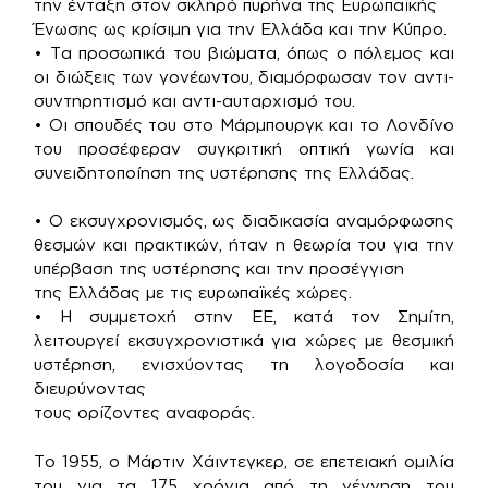
την ένταξη στον σκληρό πυρήνα της Ευρωπαϊκής
Ένωσης ως κρίσιμη για την Ελλάδα και την Κύπρο.
• Τα προσωπικά του βιώματα, όπως ο πόλεμος και
οι διώξεις των γονέωντου, διαμόρφωσαν τον αντι-
συντηρητισμό και αντι-αυταρχισμό του.
• Οι σπουδές του στο Μάρμπουργκ και το Λονδίνο
του προσέφεραν συγκριτική οπτική γωνία και
συνειδητοποίηση της υστέρησης της Ελλάδας.
• Ο εκσυγχρονισμός, ως διαδικασία αναμόρφωσης
θεσμών και πρακτικών, ήταν η θεωρία του για την
υπέρβαση της υστέρησης και την προσέγγιση
της Ελλάδας με τις ευρωπαϊκές χώρες.
• Η συμμετοχή στην ΕΕ, κατά τον Σημίτη,
λειτουργεί εκσυγχρονιστικά για χώρες με θεσμική
υστέρηση, ενισχύοντας τη λογοδοσία και
διευρύνοντας
τους ορίζοντες αναφοράς.
Το 1955, ο Μάρτιν Χάιντεγκερ, σε επετειακή ομιλία
του για τα 175 χρόνια από τη γέννηση του