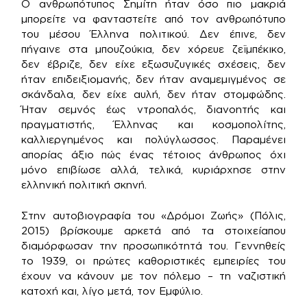
Ο ανθρωπότυπος Σημίτη ήταν όσο πιο μακριά
μπορείτε να φανταστείτε από τον ανθρωπότυπο
του μέσου Έλληνα πολιτικού. Δεν έπινε, δεν
πήγαινε στα μπουζούκια, δεν χόρευε ζεϊμπέκικο,
δεν έβριζε, δεν είχε εξωσυζυγικές σχέσεις, δεν
ήταν επιδειξιομανής, δεν ήταν αναμεμιγμένος σε
σκάνδαλα, δεν είχε αυλή, δεν ήταν στομφώδης.
Ήταν σεμνός έως ντροπαλός, διανοητής και
πραγματιστής, Έλληνας και κοσμοπολίτης,
καλλιεργημένος και πολύγλωσσος. Παραμένει
απορίας άξιο πώς ένας τέτοιος άνθρωπος όχι
μόνο επιβίωσε αλλά, τελικά, κυριάρχησε στην
ελληνική πολιτική σκηνή.
Στην αυτοβιογραφία του «Δρόμοι Ζωής» (Πόλις,
2015) βρίσκουμε αρκετά από τα στοιχείαπου
διαμόρφωσαν την προσωπικότητά του. Γεννηθείς
το 1939, οι πρώτες καθοριστικές εμπειρίες του
έχουν να κάνουν με τον πόλεμο – τη ναζιστική
κατοχή και, λίγο μετά, τον Εμφύλιο.