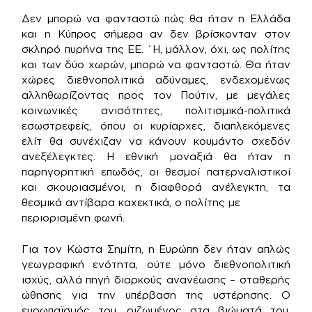
Δεν μπορώ να φανταστώ πώς θα ήταν η Ελλάδα
και η Κύπρος σήμερα αν δεν βρίσκονταν στον
σκληρό πυρήνα της ΕΕ. ΄Η, μάλλον, όχι, ως πολίτης
και των δύο χωρών, μπορώ να φανταστώ. Θα ήταν
χώρες διεθνοπολιτικά αδύναμες, ενδεχομένως
αλληθωρίζοντας προς τον Πούτιν, με μεγάλες
κοινωνικές ανισότητες, πολιτισμικά-πολιτικά
εσωστρεφείς, όπου οι κυρίαρχες, διαπλεκόμενες
ελίτ θα συνέχιζαν να κάνουν κουμάντο σχεδόν
ανεξέλεγκτες. Η εθνική μοναξιά θα ήταν η
παρηγορητική επωδός, οι θεσμοί πατερναλιστικοί
και σκουριασμένοι, η διαφθορά ανέλεγκτη, τα
θεσμικά αντίβαρα καχεκτικά, ο πολίτης με
περιορισμένη φωνή.
Για τον Κώστα Σημίτη, η Ευρώπη δεν ήταν απλώς
γεωγραφική ενότητα, ούτε μόνο διεθνοπολιτική
ισχύς, αλλά πηγή διαρκούς ανανέωσης – σταθερής
ώθησης για την υπέρβαση της υστέρησης. Ο
ευρωπαϊσμός του, ριζωμένος στα βιώματά του,