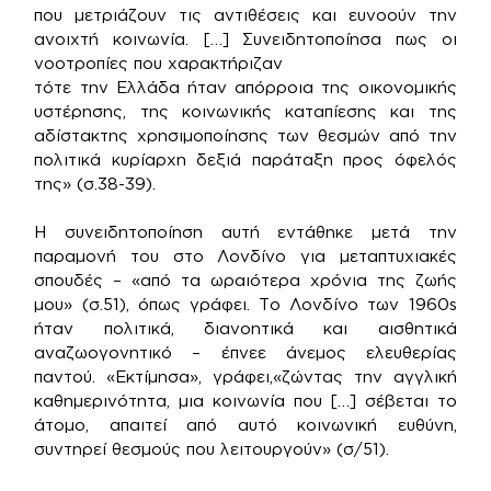
που μετριάζουν τις αντιθέσεις και ευνοούν την
ανοιχτή κοινωνία. […] Συνειδητοποίησα πως οι
νοοτροπίες που χαρακτήριζαν
τότε την Ελλάδα ήταν απόρροια της οικονομικής
υστέρησης, της κοινωνικής καταπίεσης και της
αδίστακτης χρησιμοποίησης των θεσμών από την
πολιτικά κυρίαρχη δεξιά παράταξη προς όφελός
της» (σ.38-39).
Η συνειδητοποίηση αυτή εντάθηκε μετά την
παραμονή του στο Λονδίνο για μεταπτυχιακές
σπουδές – «από τα ωραιότερα χρόνια της ζωής
μου» (σ.51), όπως γράφει. Το Λονδίνο των 1960s
ήταν πολιτικά, διανοητικά και αισθητικά
αναζωογονητικό – έπνεε άνεμος ελευθερίας
παντού. «Εκτίμησα», γράφει,«ζώντας την αγγλική
καθημερινότητα, μια κοινωνία που […] σέβεται το
άτομο, απαιτεί από αυτό κοινωνική ευθύνη,
συντηρεί θεσμούς που λειτουργούν» (σ/51).