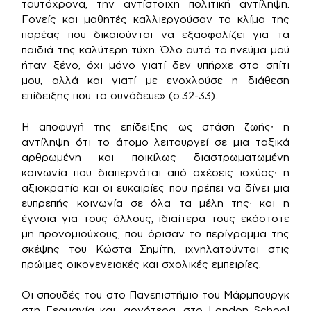
ταυτόχρονα, την αντίστοιχη πολιτική αντίληψη.
Γονείς και μαθητές καλλιεργούσαν το κλίμα της
παρέας που δικαιούνται να εξασφαλίζει για τα
παιδιά της καλύτερη τύχη. Όλο αυτό το πνεύμα μού
ήταν ξένο, όχι μόνο γιατί δεν υπήρχε στο σπίτι
μου, αλλά και γιατί με ενοχλούσε η διάθεση
επίδειξης που το συνόδευε» (σ.32-33).
Η αποφυγή της επίδειξης ως στάση ζωής∙ η
αντίληψη ότι το άτομο λειτουργεί σε μια ταξικά
αρθρωμένη και ποικίλως διαστρωματωμένη
κοινωνία που διαπερνάται από σχέσεις ισχύος∙ η
αξιοκρατία και οι ευκαιρίες που πρέπει να δίνει μια
ευπρεπής κοινωνία σε όλα τα μέλη της∙ και η
έγνοια για τους άλλους, ιδιαίτερα τους εκάστοτε
μη προνομιούχους, που όρισαν το περίγραμμα της
σκέψης του Κώστα Σημίτη, ιχνηλατούνται στις
πρώιμες οικογενειακές και σχολικές εμπειρίες.
Οι σπουδές του στο Πανεπιστήμιο του Μάρμπουργκ
στη Γερμανία και, αργότερα, στο London School