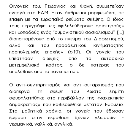
Οιγονείς του, Γεώργιος και Φανή, συμμετείχαν
ενεργά στο ΕΑΜ. Ήταν άνθρωποι μορφωμένοι, σε
επαφή με τα ευρωπαϊκά ρεύματα σκέψης. Ο ίδιος
τους περιγράφει ως «φιλελεύθερους αριστερούς»
και «οπαδούς ενός “ουμανιστικού σοσιαλισμού” […]
διαποτισμένους από το πνεύμα του Διαφωτισμού,
αλλά και του προοδευτικού κινήματοςτης
προπολεμικής εποχής» (σ.19). Οι γονείς του
υπέστησαν διώξεις από το αυταρχικό
μετεμφυλιακό κράτος, ο δε πατέρας του
απολύθηκε από το πανεπιστήμιο.
Ο αντι-συντηρητισμός και αντι-αυταρχισμός που
διαπερνά τη σκέψη του Κώστα Σημίτη
σφυρηλατήθηκε στο περιβάλλον της «καχεκτικής
δημοκρατίας» που καθιερώθηκε μετάτον Εμφύλιο.
Στα μαθητικά χρόνια, οι γονείς του έδωσαν
έμφαση στην εκμάθηση ξένων γλωσσών –
γερμανικά, γαλλικά, αγγλικά.