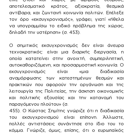
αποτελεσματικό κράτος, αξιοκρατία, θεσμικά
αντίβαρα, και ζωντανή κοινωνία πολιτών. Επέλεξε
τον όρο «εκσυγχρονισμός», γράφει, γιατί «ήθελα
να υπογραμμίσω το ειδικό πρόβλημα της χώρας,
δηλαδή την υστέρηση» (σ. 453).
Ο σημιτικός εκσυγχρονισμός δεν είναι άνευρα
τεχνοκρατικός: είναι μια διαρκής διεργασία, η
οποία κατατείνει στην ανοιχτή, συμπεριληπτική,
αυτοκαθοριζόμενη, και προσαρμοστική κοινωνία. Ο
εκσυγχρονισμός είναι «μια διαδικασία
αναμόρφωσης των κατεστημένων θεσμών και
πρακτικών που αφορούν την οργάνωση και της
λειτουργία της Πολιτείας, την άσκηση οικονομικής
και πολιτικής εξουσίας και την κατανομή του
παραγόμενου πλούτου» (σ.
455). Ο Κώστας Σημίτης γνώριζε ότι η διαδικασία
του εκσυγχρονισμού είναι επίπονη. Άλλωστε,
πολλές αντιστάσεις συνάντησε στο ίδιο του το
κόμμα. Γνώριζε, όμως, επίσης, ότι ο ευρωπαϊκός