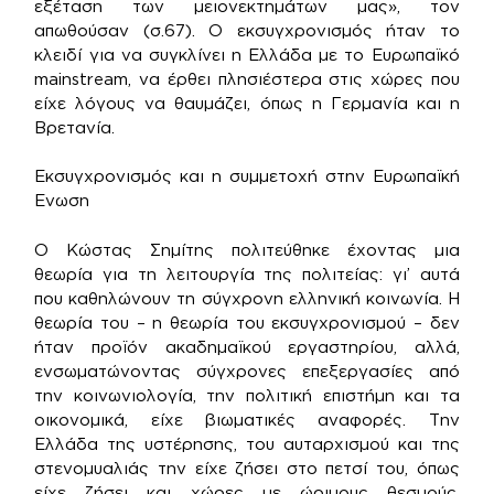
εξέταση των μειονεκτημάτων μας», τον
απωθούσαν (σ.67). Ο εκσυγχρονισμός ήταν το
κλειδί για να συγκλίνει η Ελλάδα με το Ευρωπαϊκό
mainstream, να έρθει πλησιέστερα στις χώρες που
είχε λόγους να θαυμάζει, όπως η Γερμανία και η
Βρετανία.
Εκσυγχρονισμός και η συμμετοχή στην Ευρωπαϊκή
Ενωση
Ο Κώστας Σημίτης πολιτεύθηκε έχοντας μια
θεωρία για τη λειτουργία της πολιτείας: γι’ αυτά
που καθηλώνουν τη σύγχρονη ελληνική κοινωνία. Η
θεωρία του – η θεωρία του εκσυγχρονισμού – δεν
ήταν προϊόν ακαδημαϊκού εργαστηρίου, αλλά,
ενσωματώνοντας σύγχρονες επεξεργασίες από
την κοινωνιολογία, την πολιτική επιστήμη και τα
οικονομικά, είχε βιωματικές αναφορές. Την
Ελλάδα της υστέρησης, του αυταρχισμού και της
στενομυαλιάς την είχε ζήσει στο πετσί του, όπως
είχε ζήσει και χώρες με ώριμους θεσμούς,