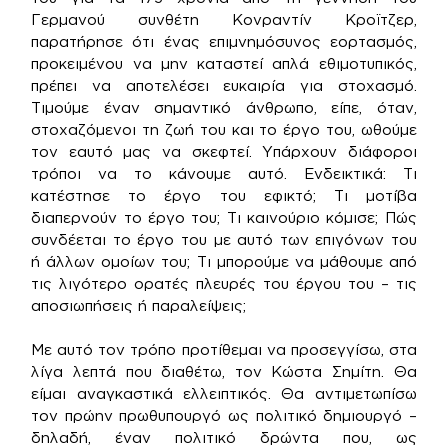
Γερμανού συνθέτη Κονραντίν Κροϊτζερ,
παρατήρησε ότι ένας επιμνημόσυνος εορτασμός,
προκειμένου να μην καταστεί απλά εθιμοτυπικός,
πρέπει να αποτελέσει ευκαιρία για στοχασμό.
Τιμούμε έναν σημαντικό άνθρωπο, είπε, όταν,
στοχαζόμενοι τη ζωή του και το έργο του, ωθούμε
τον εαυτό μας να σκεφτεί. Υπάρχουν διάφοροι
τρόποι να το κάνουμε αυτό. Ενδεικτικά: Τι
κατέστησε το έργο του εφικτό; Τι μοτίβα
διαπερνούν το έργο του; Τι καινούριο κόμισε; Πώς
συνδέεται το έργο του με αυτό των επιγόνων του
ή άλλων ομοίων του; Τι μπορούμε να μάθουμε από
τις λιγότερο ορατές πλευρές του έργου του – τις
αποσιωπήσεις ή παραλείψεις;
Με αυτό τον τρόπο προτίθεμαι να προσεγγίσω, στα
λίγα λεπτά που διαθέτω, τον Κώστα Σημίτη. Θα
είμαι αναγκαστικά ελλειπτικός. Θα αντιμετωπίσω
τον πρώην πρωθυπουργό ως πολιτικό δημιουργό –
δηλαδή, έναν πολιτικό δρώντα που, ως