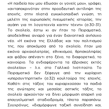
«Η παιδεία που μου έδωσαν οι γονείς μου», γράφει,
«ανταποκρινόταν στην προοδευτική αντίληψη της
εποχής, στην πλατιά εγκυκλοπαιδική γνώση, τη
μελέτη της ευρωπαϊκής πνευματικής ιστορίας, την
αγάπη για τη λογοτεχνία καιτην τέχνη» (σ.30-31).
Το σχολείο, έστω κι αν ήταν το Πειραματικό,
αποδείχθηκε ανιαρό για έναν διανοητικά ανήσυχο
νέο. «Η εικόνα της Ελλάδας και του πολιτισμού
της, που αποκόμισα από το σχολείο, ήταν μια
εικόνα αρχαιολατρίας, εθνικισμού, θρησκοληψίας
και φόβου απέναντι στο ξένο, το διαφορετικό, το
καινούριο. Τα ενδιαφέροντα τα έβρισκες εκτός
σχολείου» – λ.χ. στο Γαλλικό Ινστιτούτο. Το
Πειραματικό δεν ξέφευγε από την κυρίαρχη
«υπερσυντηρητική» (σ.32) κουλτούρα της εποχής.
Καθότι στις τάξεις του κυριαρχούσαν τα παιδιά
της ανώτερης και μεσαίας αστικής τάξης, το
σχολείο αρκούνταν να δίνει μόρφωση επαρκή για
επαγγελματική σταδιοδρομία, τίποτα παραπάνω.
Συγχρόνως, «διαμόρφωνε ταξική συνείδηση και,