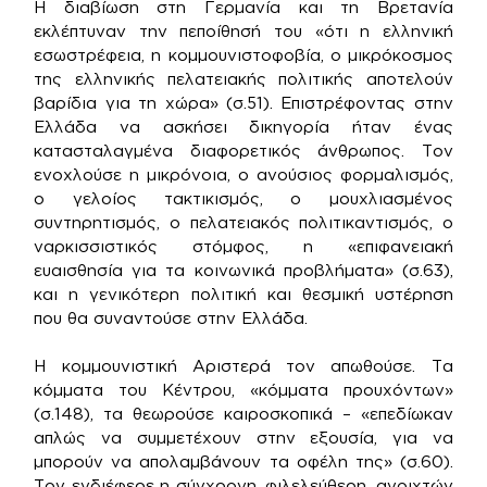
Η διαβίωση στη Γερμανία και τη Βρετανία
εκλέπτυναν την πεποίθησή του «ότι η ελληνική
εσωστρέφεια, η κομμουνιστοφοβία, ο μικρόκοσμος
της ελληνικής πελατειακής πολιτικής αποτελούν
βαρίδια για τη χώρα» (σ.51). Επιστρέφοντας στην
Ελλάδα να ασκήσει δικηγορία ήταν ένας
κατασταλαγμένα διαφορετικός άνθρωπος. Τον
ενοχλούσε η μικρόνοια, ο ανούσιος φορμαλισμός,
ο γελοίος τακτικισμός, ο μουχλιασμένος
συντηρητισμός, ο πελατειακός πολιτικαντισμός, ο
ναρκισσιστικός στόμφος, η «επιφανειακή
ευαισθησία για τα κοινωνικά προβλήματα» (σ.63),
και η γενικότερη πολιτική και θεσμική υστέρηση
που θα συναντούσε στην Ελλάδα.
Η κομμουνιστική Αριστερά τον απωθούσε. Τα
κόμματα του Κέντρου, «κόμματα προυχόντων»
(σ.148), τα θεωρούσε καιροσκοπικά – «επεδίωκαν
απλώς να συμμετέχουν στην εξουσία, για να
μπορούν να απολαμβάνουν τα οφέλη της» (σ.60).
Τον ενδιέφερε η σύγχρονη, φιλελεύθερη, ανοιχτών