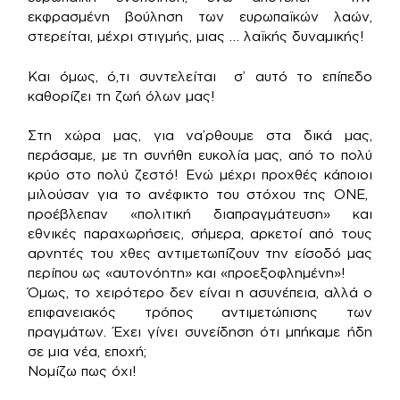
εκφρασμένη βούληση των ευρωπαϊκών λαών,
στερείται, μέχρι στιγμής, μιας … λαϊκής δυναμικής!
Και όμως, ό,τι συντελείται σ’ αυτό το επίπεδο
καθορίζει τη ζωή όλων μας!
Στη χώρα μας, για να’ρθουμε στα δικά μας,
περάσαμε, με τη συνήθη ευκολία μας, από το πολύ
κρύο στο πολύ ζεστό! Ενώ μέχρι προχθές κάποιοι
μιλούσαν για το ανέφικτο του στόχου της ΟΝΕ,
προέβλεπαν «πολιτική διαπραγμάτευση» και
εθνικές παραχωρήσεις, σήμερα, αρκετοί από τους
αρνητές του χθες αντιμετωπίζουν την είσοδό μας
περίπου ως «αυτονόητη» και «προεξοφλημένη»!
Όμως, το χειρότερο δεν είναι η ασυνέπεια, αλλά ο
επιφανειακός τρόπος αντιμετώπισης των
πραγμάτων. Έχει γίνει συνείδηση ότι μπήκαμε ήδη
σε μια νέα, εποχή;
Νομίζω πως όχι!