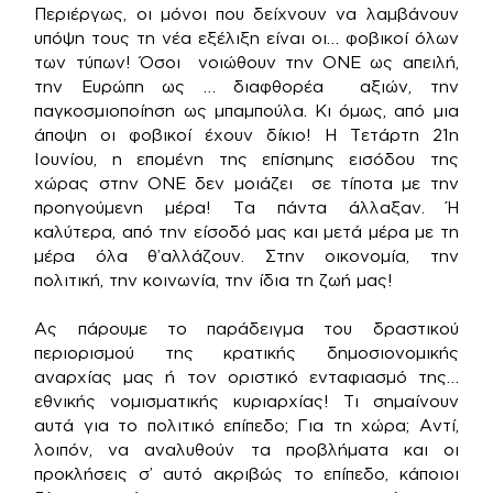
Περιέργως, οι μόνοι που δείχνουν να λαμβάνουν
υπόψη τους τη νέα εξέλιξη είναι οι… φοβικοί όλων
των τύπων! Όσοι νοιώθουν την ΟΝΕ ως απειλή,
την Ευρώπη ως … διαφθορέα αξιών, την
παγκοσμιοποίηση ως μπαμπούλα. Κι όμως, από μια
άποψη οι φοβικοί έχουν δίκιο! Η Τετάρτη 21η
Ιουνίου, η επομένη της επίσημης εισόδου της
χώρας στην ΟΝΕ δεν μοιάζει σε τίποτα με την
προηγούμενη μέρα! Τα πάντα άλλαξαν. Ή
καλύτερα, από την είσοδό μας και μετά μέρα με τη
μέρα όλα θ’αλλάζουν. Στην οικονομία, την
πολιτική, την κοινωνία, την ίδια τη ζωή μας!
Ας πάρουμε το παράδειγμα του δραστικού
περιορισμού της κρατικής δημοσιονομικής
αναρχίας μας ή τον οριστικό ενταφιασμό της…
εθνικής νομισματικής κυριαρχίας! Τι σημαίνουν
αυτά για το πολιτικό επίπεδο; Για τη χώρα; Αντί,
λοιπόν, να αναλυθούν τα προβλήματα και οι
προκλήσεις σ’ αυτό ακριβώς το επίπεδο, κάποιοι