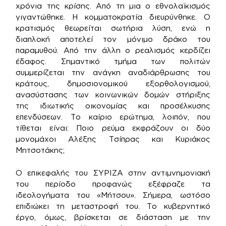
χρόνια της κρίσης. Από τη μια ο εθνολαϊκισμός
γιγαντώθηκε. Η κομματοκρατία διευρύνθηκε. Ο
κρατισμός θεωρείται σωτήρια λύση, ενώ η
διαπλοκή αποτελεί τον μόνιμο δράκο του
παραμυθού. Από την άλλη ο ρεαλισμός κερδίζει
έδαφος. Σημαντικό τμήμα των πολιτών
συμμερίζεται την ανάγκη αναδιάρθρωσης του
κράτους, δημοσιονομικού εξορθολογισμού,
ανασύστασης των κοινωνικών δομών στήριξης
της ιδιωτικής οικονομίας και προσέλκυσης
επενδύσεων. Το καίριο ερώτημα, λοιπόν, που
τίθεται είναι: Ποιο ρεύμα εκφράζουν οι δύο
μονομάχοι Αλέξης Τσίπρας και Κυριάκος
Μητσοτάκης;
Ο επικεφαλής του ΣΥΡΙΖΑ στην αντιμνημονιακή
του περίοδο προφανώς εξέφραζε τα
ιδεολογήματα του «Μήτσου». Σήμερα, ωστόσο
επιδιώκει τη μεταστροφή του. Το κυβερνητικό
έργο, όμως, βρίσκεται σε διάσταση με την