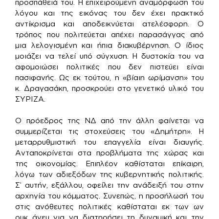
προσπάθειά του. Η επιχειρούμενη αναμόρφωση του
λόγου και της εικόνας του δεν έχει πρακτικό
αντίκρισμα και αποδεικνύεται ατελέσφορη. Ο
τρόπος που πολιτεύεται απέχει παρασάγγας από
μια λελογισμένη και ήπια διακυβέρνηση. Ο ίδιος
μοιάζει να τελεί υπό σύγχυση. Η δυστοκία του να
αφομοιώσει πολιτικές που δεν πιστεύει είναι
πασιφανής. Ως εκ τούτου, η «βίαιη ωρίμανση» του
κ. Δραγασάκη, προσκρούει στο γενετικό υλικό του
ΣΥΡΙΖΑ.
Ο πρόεδρος της ΝΔ από την άλλη φαίνεται να
συμμερίζεται τις στοχεύσεις του «Δημήτρη». Η
μεταρρυθμιστική του επαγγελία είναι διαυγής.
Ανταποκρίνεται στα προβλήματα της χώρας και
της οικονομίας. Επιπλέον καθίσταται επίκαιρη,
λόγω των αδιεξόδων της κυβερνητικής πολιτικής.
Σ’ αυτήν, εξάλλου, οφείλει την ανάδειξή του στην
αρχηγία του κόμματος. Συνεπώς, η προσήλωσή του
στις ανόθευτες πολιτικές καθίσταται εκ των ων
ουκ άνευ για να διατηρήσει τη δυναμική και την