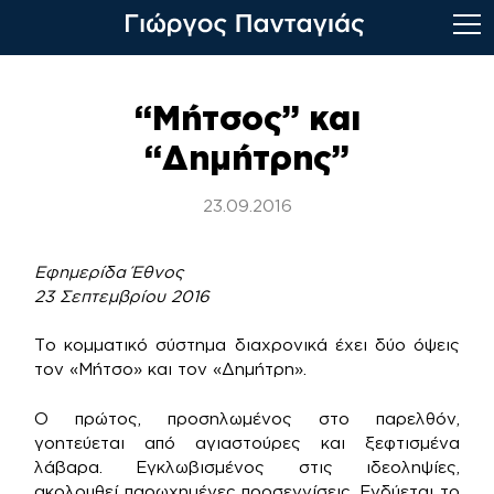
Skip
to
“Mήτσος” και
content
“Δημήτρης”
23.09.2016
Εφημερίδα Έθνος
23 Σεπτεμβρίου 2016
Το κομματικό σύστημα διαχρονικά έχει δύο όψεις
τον «Μήτσο» και τον «Δημήτρη».
Ο πρώτος, προσηλωμένος στο παρελθόν,
γοητεύεται από αγιαστούρες και ξεφτισμένα
λάβαρα. Εγκλωβισμένος στις ιδεοληψίες,
ακολουθεί παρωχημένες προσεγγίσεις. Ενδύεται το