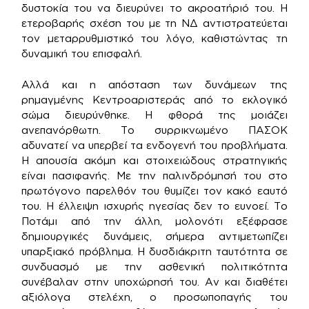
δυστοκία του να διευρύνει το ακροατήριό του. Η
ετεροβαρής σχέση του με τη ΝΔ αντιστρατεύεται
τον μεταρρυθμιστικό του λόγο, καθιστώντας τη
δυναμική του επισφαλή.
Αλλά και η απόσταση των δυνάμεων της
ρημαγμένης Κεντροαριστεράς από το εκλογικό
σώμα διευρύνθηκε. Η φθορά της μοιάζει
ανεπανόρθωτη. Το συρρικνωμένο ΠΑΣΟΚ
αδυνατεί να υπερβεί τα ενδογενή του προβλήματα.
Η απουσία ακόμη και στοιχειώδους στρατηγικής
είναι πασιφανής. Με την παλινδρόμησή του στο
πρωτόγονο παρελθόν του θυμίζει τον κακό εαυτό
του. Η έλλειψη ισχυρής ηγεσίας δεν το ευνοεί. Το
Ποτάμι από την άλλη, μολονότι εξέφρασε
δημιουργικές δυνάμεις, σήμερα αντιμετωπίζει
υπαρξιακό πρόβλημα. Η δυσδιάκριτη ταυτότητα σε
συνδυασμό με την ασθενική πολιτικότητα
συνέβαλαν στην υποχώρησή του. Αν και διαθέτει
αξιόλογα στελέχη, ο προσωποπαγής του