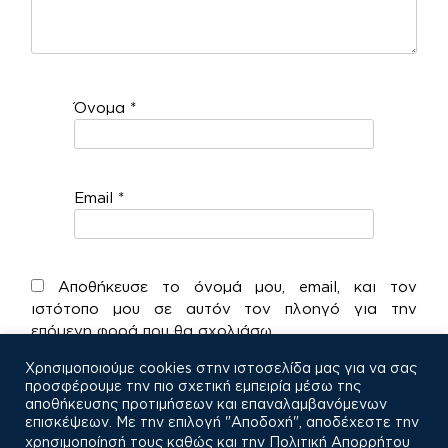
Όνομα
*
Email
*
Αποθήκευσε το όνομά μου, email, και τον
ιστότοπο μου σε αυτόν τον πλοηγό για την
επόμενη φορά που θα σχολιάσω.
Χρησιμοποιούμε cookies στην ιστοσελίδα μας για να σας
προσφέρουμε την πιο σχετική εμπειρία μέσω της
αποθήκευσης προτιμήσεων και επαναλαμβανόμενων
επισκέψεων. Με την επιλογή "Αποδοχή", αποδέχεστε την
χρησιμοποίησή τους καθώς και την
Πολιτική Απορρήτου