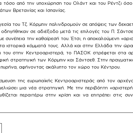
α τόσο από την υποχώρηση του Ολάντ και του Ρέντζι όσο
των Βρετανίας και Ισπανίας.
γεσία του Τζ. Κόρμπιν παλινδρομούν σε απόψεις των δεκαετ
ς οδηγήθηκαν σε αδιέξοδο μετά τις επιλογές του Π. Σάντσε
με συνέπεια την καθαίρεσή του. Έτσι, η αποκαλούμενη «αρ
τα ιστορικά κόμματά τους. Αλλά και στην Ελλάδα την ώρα
ησή του στην Κεντροαριστερά, το ΠΑΣΟΚ στρέφεται στα αρ
ική στρατηγική των Κόρμπιν και Σάντσεθ. Στην πραγματι
 πυρήνα, αφήνοντας ακάλυπτο τον χώρο του Κέντρου.
έσμευση της ευρωπαϊκής Κεντροαριστεράς από τον αρχέγον
μελιώσει μια νέα στρατηγική. Με την περιβόητη «αριστερ
βυθίζεται περαιτέρω στην κρίση και να επιτρέπει στις συ