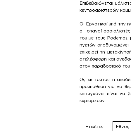
Επιβεβαιώνεται μάλιστ
κεντροαριστερών κομμά
Οι Εργατικοί υπό την η
οι Ισπανοί σοσιαλιστέ
του με τους Podemos, 
ηγετών αποδυναμώνει 
επιχειρεί τη μετακίν
ατελέσφορη και ανεδαφ
στον παραδοσιακό του
Ως εκ τούτου, η αποδ
προϋπόθεση για να θε
επιτυγχάνει είναι να 
κυριαρχούν.
Ετικέτες
Εθνος