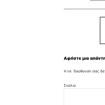
Πλ
άρ
Αφήστε μια απάντ
Η ηλ. διεύθυνση σας δε
Σ