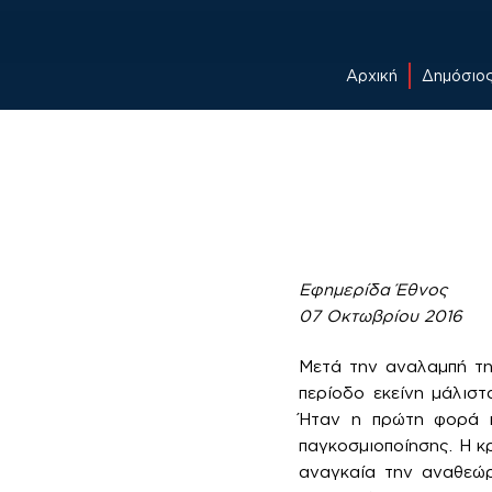
Αρχική
Δημόσιο
Skip
to
content
Εφημερίδα Έθνος
07 Οκτωβρίου 2016
Μετά την αναλαμπή τη
περίοδο εκείνη μάλισ
Ήταν η πρώτη φορά π
παγκοσμιοποίησης. Η κ
αναγκαία την αναθεώρ