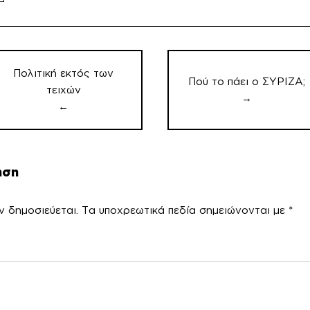
οήγηση
θρων
Πολιτική εκτός των
Πού το πάει ο ΣΥΡΙΖΑ;
τειχών
→
←
ηση
ν δημοσιεύεται.
Τα υποχρεωτικά πεδία σημειώνονται με
*
χόλ