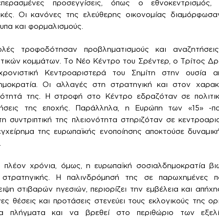
επερασμένες προσεγγίσεις, όπως ο εθνοκεντρισμός,
τικές. Οι κανόνες της ελεύθερης οικονομίας διαμόρφωσα
υπα και φορμαλισμούς.
βολές τροφοδότησαν προβληματισμούς και αναζητήσει
ατικών κομμάτων. Το Νέο Κέντρο του Σρέντερ, ο Τρίτος Δρ
χρονιστική Κεντροαριστερά του Σημίτη στην ουσία 
ημοκρατία. Οι αλλαγές στη στρατηγική και στον χαρα
ικότητά της. Η στροφή στο Κέντρο εδραζόταν σε πολιτι
τήσεις της εποχής. Παράλληλα, η Ευρώπη των «15» -πο
η συντριπτική της πλειονότητα στηριζόταν σε κεντροαρι
εγχείρημα της ευρωπαϊκής ενοποίησης αποκτούσε δυναμικ
.
ι πλέον χρόνια, όμως, η ευρωπαϊκή σοσιαλδημοκρατία βιώ
 στρατηγικής. Η παλινδρόμησή της σε παρωχημένες πολ
ιψη στιβαρών ηγεσιών, περιορίζει την εμβέλεια και απήχη
ες θέσεις και προτάσεις στενεύει τους εκλογικούς της ορ
α πλήγματα και να βρεθεί στο περιθώριο των εξελί