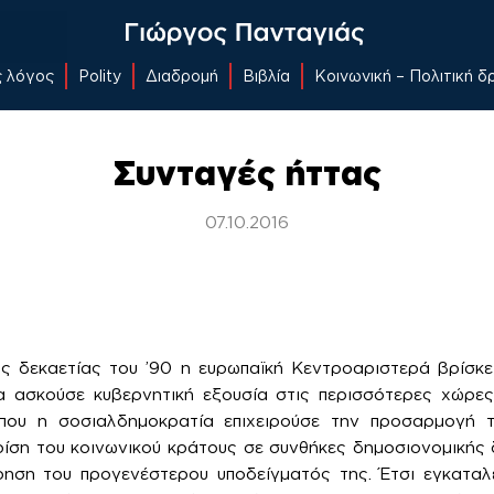
ς λόγος
Polity
Διαδρομή
Βιβλία
Κοινωνική – Πολιτική 
Συνταγές ήττας
07.10.2016
ς δεκαετίας του ’90 η ευρωπαϊκή Κεντροαριστερά βρίσκε
τα ασκούσε κυβερνητική εξουσία στις περισσότερες χώρες
ου η σοσιαλδημοκρατία επιχειρούσε την προσαρμογή 
ρίση του κοινωνικού κράτους σε συνθήκες δημοσιονομικής
ηση του προγενέστερου υποδείγματός της. Έτσι εγκατα