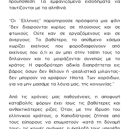
προϋπόθεση. Τα εμφανιζόμενα εισοδήματα να
ταυτίζονται με τα αληθινά.
“Οι ΄Ελληνες” παρατηρούσε πρόσφατα μια φίλη
“δεν διαιρούνται κυρίως σε πλούσιους και σε
φτωχούς. Ούτε καν σε εργαζόμενους και σε
άνεργους. Το βαθύτερο, το απύθμενο χάσμα
χωρίζει εκείνους που φοροδιαφεύγουν από
εκείνους που ό,τι κι αν μπει στην τσέπη τους το
δηλώνουν και το μοιράζονται συνεπώς με το
κράτος. Η σφοδρότερη αδικία διαπράττεται εις
βάρος όσων δεν θέλουν ή -ρεαλιστικά μιλώντας-
δεν μπορούν να κρύψουν τίποτα. Των κορόιδων,
για να μην μασάμε τα λόγια μας, της κοινωνίας.”
Από τις χρόνιες μας παθογένειες, η αποφυγή
καταβολής φόρων έχει ίσως τις βαθύτερες και
ανθεκτικότερες ρίζες. Όταν, με την ίδρυση του
ελληνικού κράτους, ο Καποδίστριας ζήτησε από
τους εύπορους να επωμιστούν -κατά τη δύναμή
τους- τις κοινές ανάγκες, η έκπληξή τους υπερέβη