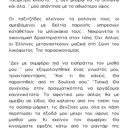
και όλα…” μού απάντησε με το αθωότερο ύφος.
Οι ταξιτζήδες κλείνουν τα ρολόγια τους, οι
αμειβόμενοι με δελτία παροχής υπηρεσιών
καταθέτουν τα μπλοκάκια τους… Νεκρώνεται η
οικονομική δραστηριότητα στον τόπο; Όχι. Απλώς
οι Έλληνες μεταναστεύουν μαζικά στη ζώνη του
λυκόφωτος. Της παραοικονομίας.
“Δεν με συμφέρει πιά να εισπράττω τον μισθό
μου…” μου εξομολογήθηκε ένας γνωστός μου,
τριανταπεντάρης. “Και τι θα κάνεις; Θα
παραιτηθείς από τη δουλειά σου;” “Τυπικά. Θα
συνεχίσω, στην πραγματικότητα, να εργάζομαι
κανονικότατα. Το αφεντικό μου απλώς θα με
αμείβει σε είδος. Θα καλύπτει από την τσέπη του
το σούπερ-μάρκετ, τις βενζίνες μου, όλα εν πάση
περιπτώσει τα έξοδά μου μέχρι του ύψους του
μισθού μου. Κι εκείνον τον συμφέρει. Θα
κινούμαστε εφεξής κάτω από το ραντάρ της