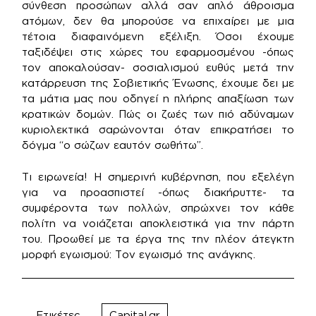
σύνθεση προσώπων αλλά σαν απλό άθροισμα
ατόμων, δεν θα μπορούσε να επιχαίρει με μια
τέτοια διαφαινόμενη εξέλιξη. Όσοι έχουμε
ταξιδέψει στις χώρες του εφαρμοσμένου -όπως
τον αποκαλούσαν- σοσιαλισμού ευθύς μετά την
κατάρρευση της Σοβιετικής Ένωσης, έχουμε δει με
τα μάτια μας που οδηγεί η πλήρης απαξίωση των
κρατικών δομών. Πώς οι ζωές των πιό αδύναμων
κυριολεκτικά σαρώνονται όταν επικρατήσει το
δόγμα “ο σώζων εαυτόν σωθήτω”.
Τι ειρωνεία! Η σημερινή κυβέρνηση, που εξελέγη
για να προασπιστεί -όπως διακήρυττε- τα
συμφέροντα των πολλών, σπρώχνει τον κάθε
πολίτη να νοιάζεται αποκλειστικά για την πάρτη
του. Προωθεί με τα έργα της την πλέον άτεγκτη
μορφή εγωισμού: Τον εγωισμό της ανάγκης.
Ετικέτες
Capital.gr