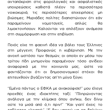
ανταπόκριση στις φορολογικές και ασφαλιστικές
υποχρεώσεις καθιστά πλέον τα περισσότερα
νοικοκυριά, τις περισσότερες επιχειρήσεις μη
βιώσιμες. Μυριάδες πολίτες διαπιστώνουν ότι εάν
παραμείνουν νομοταγείς, απλώς θα
λιμοκτονήσουν. Καλούνται να επιλέξουν ανάμεσα
στη συμμόρφωση και στην επιβίωση.
Ποιός είχε τη φαεινή ιδέα να βάλει τους Έλληνες
στη μέγγενη; Προφανώς η κυβέρνηση. Με την
ανοχή ωστόσο των θεσμών, οι οποίοι εν μέσω του
τρίτου ήδη μνημονίου παραμένουν τόσο ανίδεοι
αναφορικά με την κοινωνία μας, ώστε να
φαντάζονται ότι οι δημοσιονομικοί στόχοι θα
επιτευχθούν βγάζοντας απ’τη μύγα ξύγκι.
“Εμένα πάντως ο ΕΦΚΑ με ανακούφισε!” μου έλεγε
προχθές ένας ιδιοκτήτης ταξί. “Πληρώνοντας
ανάλογα με την κλίμακα όπου ανήκω, δεν δίνω
ούτε τα μισά από ό,τι πριν!” “Και γιατί έχεις το
ταξίμετρο κλειστό;” “Ε δεν μπορώ να τα δηλώνω