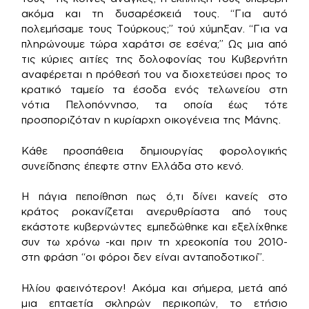
ακόμα και τη δυσαρέσκειά τους. “Για αυτό
πολεμήσαμε τους Τούρκους;” τού χύμηξαν. “Για να
πληρώνουμε τώρα χαράτσι σε εσένα;” Ως μια από
τις κύριες αιτίες της δολοφονίας του Κυβερνήτη
αναφέρεται η πρόθεσή του να διοχετεύσει προς το
κρατικό ταμείο τα έσοδα ενός τελωνείου στη
νότια Πελοπόννησο, τα οποία έως τότε
προσποριζόταν η κυρίαρχη οικογένεια της Μάνης.
Κάθε προσπάθεια δημιουργίας φορολογικής
συνείδησης έπεφτε στην Ελλάδα στο κενό.
Η πάγια πεποίθηση πως ό,τι δίνει κανείς στο
κράτος ροκανίζεται ανερυθρίαστα από τους
εκάστοτε κυβερνώντες εμπεδώθηκε και εξελίχθηκε
συν τω χρόνω -και πριν τη χρεοκοπία του 2010-
στη φράση “οι φόροι δεν είναι ανταποδοτικοί”.
Ηλίου φαεινότερον! Ακόμα και σήμερα, μετά από
μια επταετία σκληρών περικοπών, το ετήσιο