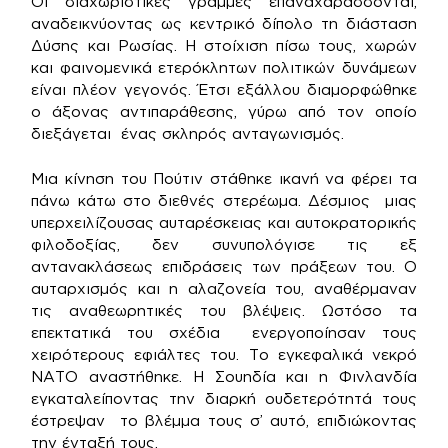
Οι διαχωριστικές γραμμές επαναχαράσσονται,
αναδεικνύοντας ως κεντρικό δίπολο τη διάσταση
Δύσης και Ρωσίας. Η στοίχιση πίσω τους, χωρών
και φαινομενικά ετερόκλητων πολιτικών δυνάμεων
είναι πλέον γεγονός. Έτσι εξάλλου διαμορφώθηκε
ο άξονας αντιπαράθεσης, γύρω από τον οποίο
διεξάγεται ένας σκληρός ανταγωνισμός.
Μια κίνηση του Πούτιν στάθηκε ικανή να φέρει τα
πάνω κάτω στο διεθνές στερέωμα. Δέσμιος μιας
υπερχειλίζουσας αυταρέσκειας και αυτοκρατορικής
φιλοδοξίας, δεν συνυπολόγισε τις εξ
αντανακλάσεως επιδράσεις των πράξεων του. Ο
αυταρχισμός και η αλαζονεία του, αναθέρμαναν
τις αναθεωρητικές του βλέψεις. Ωστόσο τα
επεκτατικά του σχέδια ενεργοποίησαν τους
χειρότερους εφιάλτες του. Το εγκεφαλικά νεκρό
ΝΑΤΟ αναστήθηκε. Η Σουηδία και η Φινλανδία
εγκαταλείποντας την διαρκή ουδετερότητά τους
έστρεψαν το βλέμμα τους σ’ αυτό, επιδιώκοντας
την ένταξή τους.