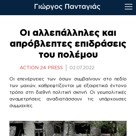
Skip
to
Οι αλλεπάλληλες και
content
απρόβλεπτες επιδράσεις
του πολέμου
ACTION 24 PRESS
02.07.2022
Οι επενέργειες των όσων συμβαίνουν στο πεδίο
των μαχών, καθρεφτίζονται με εξαιρετικά έντονο
τρόπο στη διεθνή πολιτική σκηνή. Οι γεωπολιτικές
αναμετρήσεις αναδιατάσσουν τις υπάρχουσες
συμμαχίες.