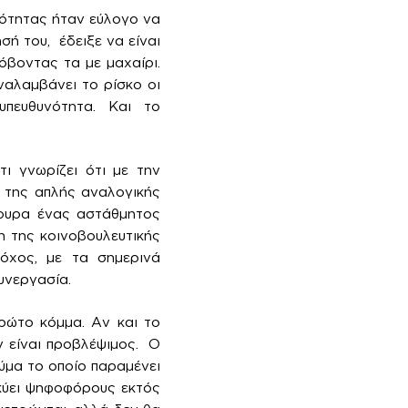
κότητας ήταν εύλογο να
ή του, έδειξε να είναι
όβοντας τα με μαχαίρι.
ναλαμβάνει το ρίσκο οι
υπευθυνότητα. Και το
ι γνωρίζει ότι με την
» της απλής αναλογικής
ίγουρα ένας αστάθμητος
η της κοινοβουλευτικής
όχος, με τα σημερινά
υνεργασία.
ρώτο κόμμα. Αν και το
ν είναι προβλέψιμος. Ο
ύμα το οποίο παραμένει
λκύει ψηφοφόρους εκτός