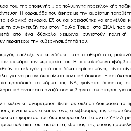
ευρά του, της αποφυγής μιας πολύμηνης προεκλογικής τοξι
άντευση. Η χαραμάδα που άφησε με την αμφίσημη τοποθέτησ
τα εκλογικά σενάρια. Εξ ου και χρειάσθηκε να επανέλθει κ
 με τη συνέντευξή του στον Παύλο Τσίμα στο ΣΚΑΙ, πως α
ετά από ένα δύσκολο χειμώνα, συνιστούν πολιτική 
υν περαιτέρω την κυβερνησιμότητά του.
υργός επέλεξε να επενδύσει στη σταθερότητα, μολονότ
ίας ρισκάρει την κυριαρχία του. Η αποκαλούμενη «βόμβα
χθούν οι εκλογές μετά από δέκα περίπου μήνες, είναι σ
λη, για να μη πω δυσεπίλυτη πολιτική άσκηση. Η κατάκτησ
ποία προσδοκά το κόμμα της ΝΔ, φαίνεται άπιαστος στ
ηματική είναι και η αναζήτηση κυβερνητικού εταίρου για σ
πλή εκλογική αναμέτρηση θέτει σε σκληρή δοκιμασία το π
ησης είναι υπαρκτό και έντονο, ο εκβιασμός της ψήφου δε
χει στη φαρέτρα του δύο ισχυρά όπλα: Το αντι ΣΥΡΙΖΑ ρε
ντρώα πολιτική του ταυτότητα, εξαιτίας της οποίας προσε