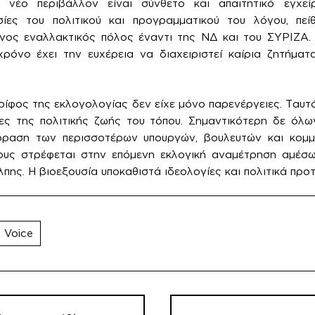
νέο περιβάλλον είναι σύνθετο και απαιτητικό εγχείρ
ίες του πολιτικού και προγραμματικού του λόγου, πεί
ονος εναλλακτικός πόλος έναντι της ΝΔ και του ΣΥΡΙΖΑ
ρόνο έχει την ευχέρεια να διαχειριστεί καίρια ζητήματ
γρίφος της εκλογολογίας δεν είχε μόνο παρενέργειες. Ταυτ
ιες της πολιτικής ζωής του τόπου. Σημαντικότερη δε όλω
 όραση των περισσοτέρων υπουργών, βουλευτών και κομμ
ους στρέφεται στην επόμενη εκλογική αναμέτρηση αμέσ
πης. Η βιοεξουσία υποκαθιστά ιδεολογίες και πολιτικά προ
 Voice