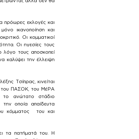
μετρώνται, αλλά δεν θα
να πρόωρες εκλογές και
 μόνο ικανοποίηση και
κριτικό. Οι κομματικοί
τητα. Οι ηγεσίες τους
ο λόγο τους αποσκοπεί
να καλύψει την έλλειψη
έξης Τσίπρας, κινείται
, του ΠΑΣΟΚ, του ΜέΡΑ
ι το ανώτατο στάδιο
 την οποία απαίδευτα
του κόμματος του και
ει τα πατήματά του. Η