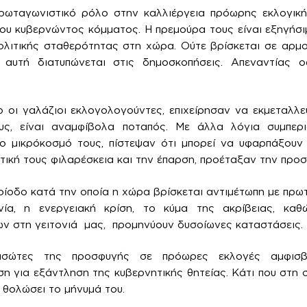
πρωταγωνιστικό ρόλο στην καλλιέργεια πρόωρης εκλογικ
του κυβερνώντος κόμματος. Η πρεμούρα τους είναι εξηγήσι
ολιτικής σταθερότητας στη χώρα. Ούτε βρίσκεται σε αρμο
αυτή διατυπώνεται στις δημοσκοπήσεις. Απεναντίας οφ
 οι γαλάζιοι εκλογολογούντες, επιχείρησαν να εκμεταλλε
υς, είναι αναμφίβολα ποταπός. Με άλλα λόγια συμπερ
το μικρόκοσμό τους, πίστεψαν ότι μπορεί να υφαρπάξουν
ιτική τους φιλαρέσκεια και την έπαρση, προέταξαν την προσ
ερίοδο κατά την οποία η χώρα βρίσκεται αντιμέτωπη με π
ία, η ενεργειακή κρίση, το κύμα της ακρίβειας, κα
ν στη γειτονιά μας, προμηνύουν δυσοίωνες καταστάσεις.
ασώτες της προσφυγής σε πρόωρες εκλογές αμφισβ
η για εξάντληση της κυβερνητικής θητείας. Κάτι που στη 
θολώσει το μήνυμά του.