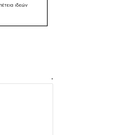
πέτεια ιδεών
ιο
*