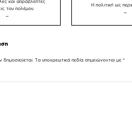
λες και απρόβλεπτες
Η πολιτική ως περι
ις του πολέμου
→
←
ηση
ν δημοσιεύεται.
Τα υποχρεωτικά πεδία σημειώνονται με
*
χόλ