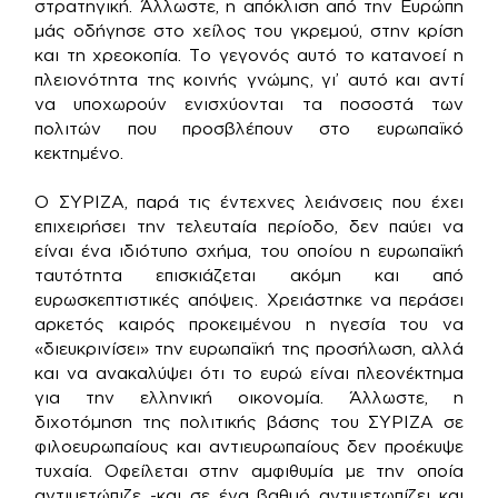
στρατηγική. Άλλωστε, η απόκλιση από την Ευρώπη
μάς οδήγησε στο χείλος του γκρεμού, στην κρίση
και τη χρεοκοπία. Το γεγονός αυτό το κατανοεί η
πλειονότητα της κοινής γνώμης, γι’ αυτό και αντί
να υποχωρούν ενισχύονται τα ποσοστά των
πολιτών που προσβλέπουν στο ευρωπαϊκό
κεκτημένο.
Ο ΣΥΡΙΖΑ, παρά τις έντεχνες λειάνσεις που έχει
επιχειρήσει την τελευταία περίοδο, δεν παύει να
είναι ένα ιδιότυπο σχήμα, του οποίου η ευρωπαϊκή
ταυτότητα επισκιάζεται ακόμη και από
ευρωσκεπτιστικές απόψεις. Χρειάστηκε να περάσει
αρκετός καιρός προκειμένου η ηγεσία του να
«διευκρινίσει» την ευρωπαϊκή της προσήλωση, αλλά
και να ανακαλύψει ότι το ευρώ είναι πλεονέκτημα
για την ελληνική οικονομία. Άλλωστε, η
διχοτόμηση της πολιτικής βάσης του ΣΥΡΙΖΑ σε
φιλοευρωπαίους και αντιευρωπαίους δεν προέκυψε
τυχαία. Οφείλεται στην αμφιθυμία με την οποία
αντιμετώπιζε -και σε ένα βαθμό αντιμετωπίζει και