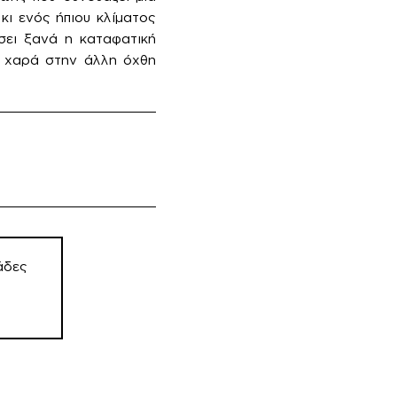
κι ενός ήπιου κλίματος
σει ξανά η καταφατική
η χαρά στην άλλη όχθη
άδες