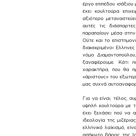
έργο επιπέδου ισάξιου 
έχει κουλτούρα επιχε
αξιότερο μεταναστεύε
αυτές τις διάσπαρτες
παραπαίουν μέσα στην 
Ούτε και το επιστημον
διακεκριμένοι Ελληνες
νόμο Διαμαντοπούλου
ξαναφέρουμε. Κάτι πο
χαρακτήρα, που θα π
«άριστους» του εξωτερι
μας συχνά αυτοαναφορι
Για να είναι, τέλος, 
υψηλή κουλτούρα με τη
έχει ξεχάσει πού να α
ιδεολογία της μιζέρια
ελληνικό λαϊκισμό, εί
ασήκωτο βάρος της Ισ