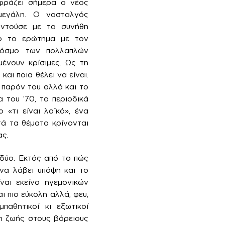
κφράζει σήμερα ο νέος
μεγάλη. Ο νοσταλγός
αντούσε με τα συνήθη
ιο το ερώτημα με τον
 κόσμο των πολλαπλών
ένουν κρίσιμες. Ως τη
και ποια θέλει να είναι.
 παρόν του αλλά και το
 του ’70, τα περιοδικά
 «τι είναι λαϊκό», ένα
τά τα θέματα κρίνονται
ας.
 δύο. Εκτός από το πώς
 να λάβει υπόψη και το
ναι εκείνο ηγεμονικών
ι πιο εύκολη αλλά, φευ,
παθητικοί κι εξωτικοί
ση ζωής στους βόρειους