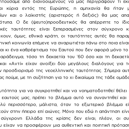
ζητούσαμε από διανοουμένους να μας περιγράψουν τι ε
και κύρια εντός της Ευρώπης, η αμηχανία θα ήταν 
είων και ο λαϊκιστής (αριστερός ή δεξιός) θα μας απ
εότυπα. Ο δε (ψευτο)προοδευτικός θα απέρριπτε το ίδ
νικές ταυτότητες είναι ξεπερασμένες στον σύγχρονο
χουν, όμως, εθνικά κράτη, οι ταυτότητες αυτές θα παραμ
ηνική κοινωνία επέμενε να αναρωτιέται πάνω στο ποια είναι 
ίναι κι ένα καθρέφτισμα του Εαυτού που δεν αφορά μόνο το
παράδειγμα, τόσο τη δεκαετία του ’60 όσο και τη δεκαετία
αι «Αντί» είχαν ανοίξει δύο μεγάλους διαλόγους για το
ν προσδιορισμό της νεοελληνικής ταυτότητας. Σήμερα αυ
ς πούμε, με τη συζήτηση για το χι δικαίωμα της τάδε ομάδ
αυτότητα για να συγκροτηθεί και να νοηματοδοτηθεί θέλει
ς εαυτούς μας, πρέπει το βλέμμα αυτό να συναντηθεί και
λύ περισσότερο, μάλιστα, όταν το εξωτερικό βλέμμα εί
ούν στην ήπειρο επί αιώνες. Μόνο που εδώ η απάντηση είνα
 σύγχρονη Ελλάδα της κρίσης δεν είναι, πλέον, οι συμ
υ είχαν να προσφέρουν μια αυθεντική και ποιητική πρότα