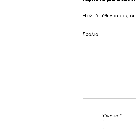
Η ηλ. διεύθυνση σας δε
Σ
Όνομα
*