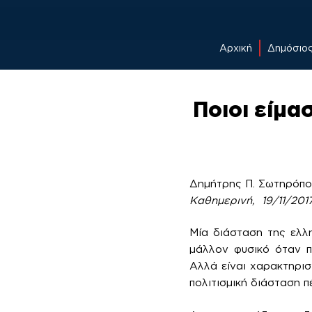
Αρχική
Δημόσιο
Skip
to
Ποιοι είμα
content
Δημήτρης Π. Σωτηρόπ
Καθημερινή, 19/11/201
Μ​​ία διάσταση της ελλ
μάλλον φυσικό όταν πρ
Αλλά είναι χαρακτηριστ
πολιτισμική διάσταση π