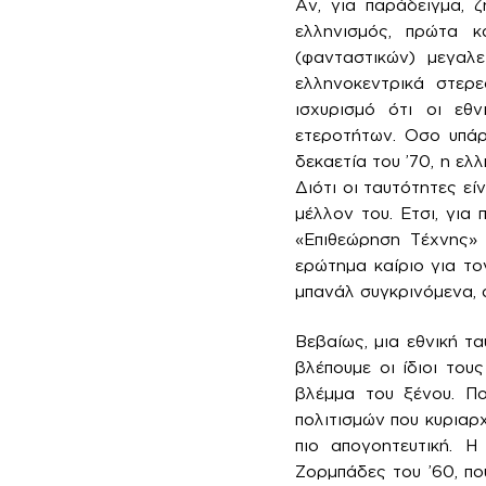
Αν, για παράδειγμα, 
ελληνισμός, πρώτα 
(φανταστικών) μεγαλ
ελληνοκεντρικά στερ
ισχυρισμό ότι οι εθ
ετεροτήτων. Οσο υπάρ
δεκαετία του ’70, η ελλ
Διότι οι ταυτότητες ε
μέλλον του. Ετσι, για 
«Επιθεώρηση Τέχνης» κ
ερώτημα καίριο για το
μπανάλ συγκρινόμενα, α
Βεβαίως, μια εθνική τ
βλέπουμε οι ίδιοι του
βλέμμα του ξένου. Πο
πολιτισμών που κυριαρχ
πιο απογοητευτική. Η
Ζορμπάδες του ’60, πο