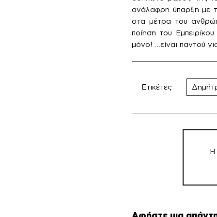
ανάλαφρη ύπαρξη με τη
στα μέτρα του ανθρώπ
ποίηση του Εμπειρίκο
μόνο! …είναι παντού γ
Ετικέτες
Δημήτ
Πλοήγη
άρθρω
Η
Αφήστε μια απάντ