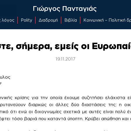
ς λόγος
Polity
Διαδρομή
Βιβλία
Κοινωνική – Πολιτική 
στε, σήμερα, εμείς οι Ευρωπαί
19.11.2017
ουλος
7
ηνικής κρίσης για την οποία έχουμε συζητήσει ελάχιστα είν
υτανεύουν διαρκώς οι άλλες δύο διαστάσεις της: η οικο
ικό ότι ενώ οι διχογνωμίες σχετικά με αυτές είναι πολύ έ
έφτει τόσο βαριά που καταντά ύποπτη. Κρύβει απώθηση και 