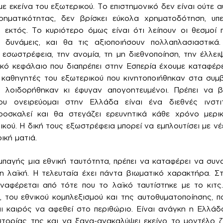
με εκείνα του εξωτερικού. Το επιστημονικό δεν είναι ούτε
ιρηματικότητας, δεν βρίσκει εύκολα χρηματοδότηση, υπ
ι εκτός. Το κυριότερο όμως είναι ότι λείπουν οι θεσμοί
 δυνάμεις, και θα τις αξιοποιήσουν πολλαπλασιαστικά
εσωστρέφεια, την ανομία, τη μη διεθνοποίηση, την έλλει
ικό κεφάλαιο που διαπρέπει στην Εσπερία έχουμε καταφέρε
 καθηγητές του εξωτερικού που κινητοποιήθηκαν στα συμ
, λοιδορήθηκαν κι έφυγαν απογοητευμένοι. Πρέπει να 
υ ονειρεύομαι στην Ελλάδα είναι ένα διεθνές ινστιτ
ροσκαλεί και θα στεγάζει ερευνητικά κάθε χρόνο μερι
κού. Η δική τους εξωστρέφεια μπορεί να εμπλουτίσει με νέ
κή ματιά.
συμπαγής μια εθνική ταυτότητα, πρέπει να καταφέρει να συ
 λαϊκή. Η τελευταία έχει πάντα βιωματικό χαρακτήρα. Σ
ναφέρεται από τότε που το λαϊκό ταυτίστηκε με το κιτς
ς, του εθνικού κομπλεξισμού και της αυτοθυματοποίησης, 
ναι καιρός να αφεθεί στο περιθώριο. Είναι ανάγκη η Ελλά
τορίας της και να ξανα-ανακαλύψει εκείνο το μοντέλο ζ