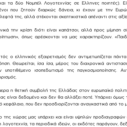
αι τα δύο Νομπέλ Λογοτεχνίας σε Ελληνες ποιητές). Είν
ένοι που ζητούν διαρκώς δάνεια, κι έχουν με την Ευρ
λεφτά της, αλλά στέκονται σκεπτικιστικά απέναντι στις αξίε
ικά την κρίση διότι είναι καπάτσοι, αλλά προς μίμηση σίγ
περίπτωση», όπως αρέσκονται να μας χαρακτηρίζουν. «Παι
υτός ο ελληνικός εξαιρετισμός δεν αντιμετωπίζεται πάντ
ηση. Θεωρείται, ίσα ίσα, μέρος του διαχρονικά αντιστα
 υποτιθέμενο ισοπεδωτισμό της παγκοσμιοποίησης. Αυ
ορισμός.
μερα η θετική συμβολή της Ελλάδας στον ευρωπαϊκό πολιτισ
ς είναι δεδομένο και δεν θα αλλάξει ποτέ. Υπάρχει όμως τ
κό κεφάλαιο, που δεν προσδιορίζονται αναγκαστικά από το 
ο της χώρας μας υπάρχει και είναι υψηλών προδιαγραφών κ
η λογοτεχνία, τα περιοδικά ιδεών, οι εκδότες παράγουν, δ