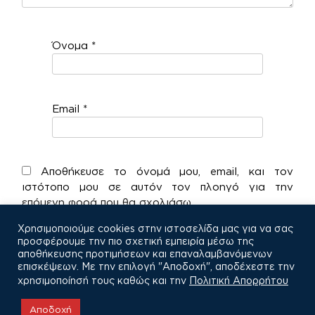
Όνομα
*
Email
*
Αποθήκευσε το όνομά μου, email, και τον
ιστότοπο μου σε αυτόν τον πλοηγό για την
επόμενη φορά που θα σχολιάσω.
Χρησιμοποιούμε cookies στην ιστοσελίδα μας για να σας
προσφέρουμε την πιο σχετική εμπειρία μέσω της
αποθήκευσης προτιμήσεων και επαναλαμβανόμενων
επισκέψεων. Με την επιλογή "Αποδοχή", αποδέχεστε την
χρησιμοποίησή τους καθώς και την
Πολιτική Απορρήτου
COPYRIGHT © 2021
Αποδοχή