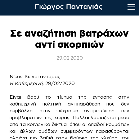
Skip
to
Σε αναζήτηση βατράχων
content
αντί σκορπιών
29.02.2020
Νίκος Κωνσταντάρας
Η Καθημερινή,
29/02/2020
Είναι βαρύ το τίμημα της έντασης στην
καθημερινή πολιτική αντιπαράθεση που δεν
συμβάλλει στην ψύχραιμη αντιμετώπιση των
προβλημάτων της χώρας. Πολλαπλασιάζεται μέσα
από τα κοινωνικά δίκτυα, όπου οι οπαδοί κομμάτων
και άλλων ομάδων συμφερόντων παρασύρονται
ολοένα πιο βαθιά στον βούρκο της χλεύης, του