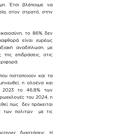
μη. Έτσι βλέπουμε να
σία, στον στρατό, στην
δικαιοσύνη, το 86% δεν
διαφθορά είναι ευρέως
αξιακή αναδίπλωση, με
 της επιδράσεις, στις
εριφορά.
που πιστοποιούν και τα
ηνευθεί, η ολοένα και
υ 2023 το 46,8% των
υρωεκλογές του 2024, η
θεί, πως δεν πρόκειται
ν των πολιτών με τις
ύτερες διαστάσεις. Η