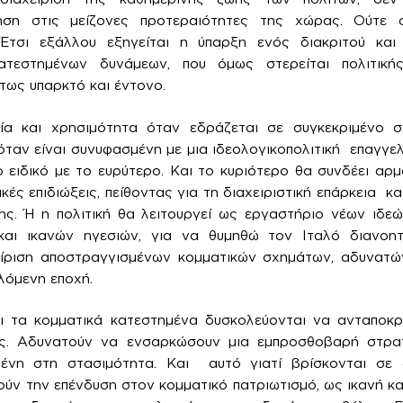
ση στις μείζονες προτεραιότητες της χώρας. Ούτε σ
 Έτσι εξάλλου εξηγείται η ύπαρξη ενός διακριτού και
ατεστημένων δυνάμεων, που όμως στερείται πολιτική
τως υπαρκτό και έντονο.
ία και χρησιμότητα όταν εδράζεται σε συγκεκριμένο σ
όταν είναι συνυφασμένη με μια ιδεολογικοπολιτική επαγγελ
ο ειδικό με το ευρύτερο. Και το κυριότερο θα συνδέει αρμ
ικές επιδιώξεις, πείθοντας για τη διαχειριστική επάρκεια κα
ς. Ή η πολιτική θα λειτουργεί ως εργαστήριο νέων ιδεώ
αι ικανών ηγεσιών, για να θυμηθώ τον Ιταλό διανοη
χείριση αποστραγγισμένων κομματικών σχημάτων, αδυνατ
λόμενη εποχή.
αι τα κομματικά κατεστημένα δυσκολεύονται να ανταποκρ
ις. Αδυνατούν να ενσαρκώσουν μια εμπροσθοβαρή στρα
υμένη στη στασιμότητα. Και αυτό γιατί βρίσκονται σε
ύν την επένδυση στον κομματικό πατριωτισμό, ως ικανή κ