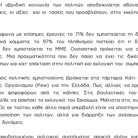
Η υβριδική κοινωνία των πολιτών αποδεικνύεται αδύνα
εις, οι αξίες και οι τάσεις που προσβλέπουν, στην εκκλη
μφωνα με επίσημες έρευνες το 71% δεν εμπιστεύεται τη 
τικά κόμματα, το 97% του πληθυσμού πιστεύει ότι η 
δεν εμπιστεύεται τα ΜΜΕ. Ουσιαστικά πρόκειται για 
ς. Μια πραγματικότητα που δεν παύει να έχει τις δικές
ων και κατ’ επέκταση στην πολιτική και εκλογική του συμπ
ς πολιτικής εμπιστοσύνης βρίσκεται στα τάρταρα. Κάτι 
ς Οργανισμού (Pew) για την Ελλάδα. Πως αλλιώς να ερμ
ων ψηφοφόρων από τις κάλπες. Στις βουλευτικές το
ε να ασκήσει το εκλογικό του δικαίωμα. Μάλιστα στις ε
Ως εκ τούτου, κάθε άλλο παρά υπερβολή είναι να υποστηριχ
σιοποίηση των πολιτών, αλλά για διάρρηξη των σχέσεω
 δυνάμεις.
φυδατωμένου πολιτικού συστήματος αποκτά πλέον ευρ