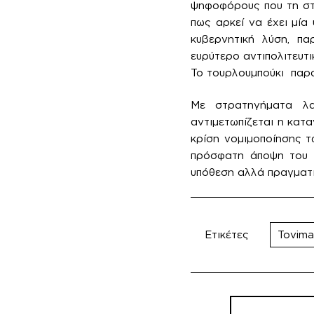
ψηφοφόρους που τη στ
πως αρκεί να έχει μί
κυβερνητική λύση, π
ευρύτερο αντιπολιτευτι
To τουρλουμπούκι παραπ
Με στρατηγήματα λα
αντιμετωπίζεται η κατ
κρίση νομιμοποίησης τ
πρόσφατη άποψη του Ε
υπόθεση αλλά πραγματι
Ετικέτες
Tovima
Πλοήγηση
άρθρων