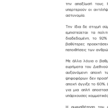
την απαξίωσή τους. 
υπερτερούν οι αντιλήψ
αστυνομία.
Την ίδια δε στιγμή σύ
εμπιστεύεται τα πολι
διαδεδομένη, το 92% 
βαθύτερες προεκτάσει
πεποιθήσεις των ανθρώπ
Με άλλα λόγια ο βαθμό
ευρήματα του Διεθνού
αυξανόμενη αποχή τ
ψηφοφόρων δεν προσήλθ
αποχή άγγιξε το 60%. 
για μια απλή αποστα
υπάρχουσες κομματικές
Η αμφισβήτηση του α