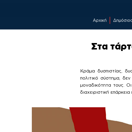
Αρχική
Δημόσιο
Skip
to
Στα τάρτ
content
Κράμα δυσπιστίας, δυ
πολιτικό σύστημα, δεν
μοναδικότητα τους. Οι
διαχειριστική επάρκεια 