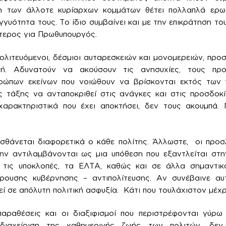
η των άλλοτε κυρίαρχων κομμάτων θέτει πολλαπλά ερω
γγυότητα τους. Το ίδιο συμβαίνει και με την επικράτηση τ
τερος για Πρωθυπουργός.
ολιτευόμενοι, δέσμιοι αυταρεσκειών και μονομερειών, πρ
οή. Αδυνατούν να ακούσουν τις ανησυχίες, τους προ
ρώπων εκείνων που νοιώθουν να βρίσκονται εκτός των 
ς τάξης να ανταποκριθεί στις ανάγκες και στις προσδοκ
αρακτηριστικά που έχει αποκτήσει, δεν τους ακουμπά
ισθάνεται διαφορετικά ο κάθε πολίτης. Άλλωστε, οι προ
την αντιλαμβάνονται ως μια υπόθεση που εξαντλείται στ
 τις υποκλοπές, τα ΕΛΤΑ, καθώς και σε άλλα σημαντι
ρουσης κυβέρνησης – αντιπολίτευσης. Αν συνέβαινε α
ί σε απόλυτη πολιτική ασφυξία. Κάτι που τουλάχιστον μέχρ
παραθέσεις και οι διαξιφισμοί που περιστρέφονται γύρ
διαχείριση της καθημερινής ζωής των πολιτών, δεν