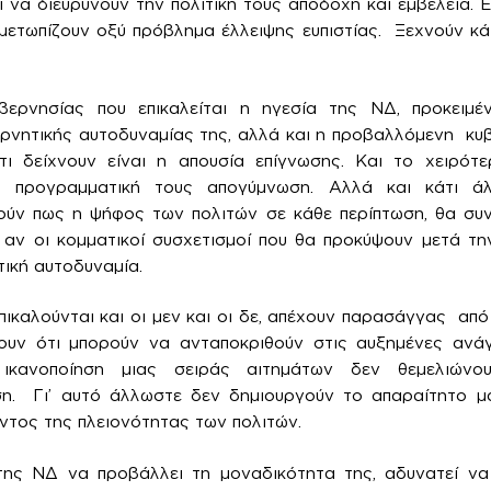
 να διευρύνουν την πολιτική τους αποδοχή και εμβέλεια. Ε
ιμετωπίζουν οξύ πρόβλημα έλλειψης ευπιστίας. Ξεχνούν κά
ερνησίας που επικαλείται η ηγεσία της ΝΔ, προκειμέν
ρνητικής αυτοδυναμίας της, αλλά και η προβαλλόμενη κυβ
άτι δείχνουν είναι η απουσία επίγνωσης. Και το χειρότε
και προγραμματική τους απογύμνωση. Αλλά και κάτι άλ
ούν πως η ψήφος των πολιτών σε κάθε περίπτωση, θα συν
 αν οι κομματικοί συσχετισμοί που θα προκύψουν μετά τ
τική αυτοδυναμία.
ικαλούνται και οι μεν και οι δε, απέχουν παρασάγγας από
θουν ότι μπορούν να ανταποκριθούν στις αυξημένες ανάγκ
 ικανοποίηση μιας σειράς αιτημάτων δεν θεμελιώνο
η. Γι’ αυτό άλλωστε δεν δημιουργούν το απαραίτητο μα
τος της πλειονότητας των πολιτών.
ης ΝΔ να προβάλλει τη μοναδικότητα της, αδυνατεί να 