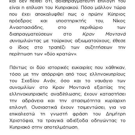
και δεν πείθει ότι, αδιαπραγμάτευτη επιλογή του
είναι η επίλυση του Κυπριακού. Πόσο μάλλον τώρα
που έχει αποκαλυφθεί πως ο πρώην Κύπριος
πρόεδρος και υποστηρικτής του, Νίκος
Αναστασιάδης, στο περιθώριο των
διαπραγματεύσεων στο
Κραν Μοντανά
σ
υνομιλώντας με τούρκους αξιωματούχους, έθεσε
ο ίδιος στο τραπέζι των συζητήσεων την
περίπτωση των «δύο κρατών».
Πάντως οι δύο ιστορικές ευκαιρίες που χάθηκαν,
τόσο με την απόρριψη από τους ελληνοκυπρίους
του Σχεδίου Ανάν, όσο και το ναυάγιο των
συνομιλίων στο Κραν Μοντανά εξαιτίας της
ελληνοκυπριακής αναδίπλωσης, έχουν καταστήσει
την αδράνεια και την στασιμότητα κυρίαρχη
επιλογή. Ουσιαστικά έχουν τσιμεντώσει, για να
επικαλεστώ τη γνωστή φράση του Δημήτρη
Χριστόφια, τα τραγικά αδιέξοδα οδηγώντας το
Κυπριακό στην αποτελμάτωση.