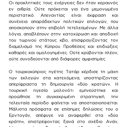
Οι προκλητικές τους ενέργειες δεν ήταν κεραυνός
εν αιθρία. Ούτε πρόκειται για ένα μεμονωμένο
περιστατικό. Απεναντίας είναι έκφραση και
συνέχεια απαράδεκτων πολιτικών επιλογών, που
αποσκοπούν στην επιβολή τετελεσμένων. Με άλλα
λόγια, αποβλέπουν στην κατοχύρωση και αποδοχή
του τωρινού στάτους κβο, επισφραγίζοντας τον
διαμελισμό της Κύπρου. Προθέσεις και επιδιώξεις
καθαρές και ομολογημένες. Ούτε κρύβονται πλέον,
ούτε συνοδεύονται από διάφορες αμφισημίες.
Ο τουρκοκύπριος ηγέτης Τατάρ κέρδισε τη μάχη
των εκλογών στα κατεχόμενα, υποστηρίζοντας
απερίφραστα τη δημιουργία «δύο κρατών». Η
τουρκική ηγεσία μολονότι εμπνεύστηκε και
προώθησε τη συγκεκριμένη στρατηγική, την
τελευταία περίοδο φαίνεται να αποστασιοποιείται.
Μάλιστα πρόσφατα σε επίσημες δηλώσεις του ο
Ερντογάν, απέφυγε να αναφερθεί στα «δύο
κράτη», επιστρέφοντας ξανά στο σχέδιο Ανάν,