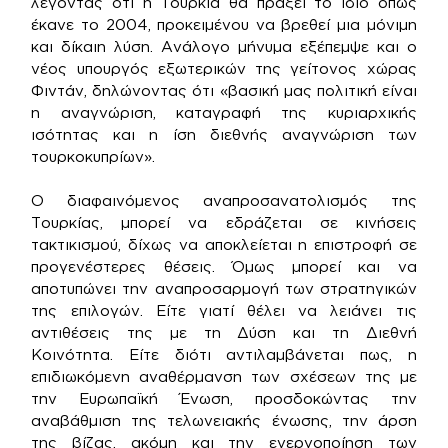
λέγοντας ότι η Τουρκία θα πράξει το ίδιο όπως
έκανε το 2004, προκειμένου να βρεθεί μια μόνιμη
και δίκαιη λύση. Ανάλογο μήνυμα εξέπεμψε και ο
νέος υπουργός εξωτερικών της γείτονος χώρας
Φιντάν, δηλώνοντας ότι «βασική μας πολιτική είναι
η αναγνώριση, καταγραφή της κυριαρχικής
ισότητας και η ίση διεθνής αναγνώριση των
τουρκοκυπρίων».
Ο διαφαινόμενος αναπροσανατολισμός της
Τουρκίας, μπορεί να εδράζεται σε κινήσεις
τακτικισμού, δίχως να αποκλείεται η επιστροφή σε
προγενέστερες θέσεις. Όμως μπορεί και να
αποτυπώνει την αναπροσαρμογή των στρατηγικών
της επιλογών. Είτε γιατί θέλει να λειάνει τις
αντιθέσεις της με τη Δύση και τη Διεθνή
Κοινότητα. Είτε διότι αντιλαμβάνεται πως, η
επιδιωκόμενη αναθέρμανση των σχέσεων της με
την Ευρωπαϊκή Ένωση, προσδοκώντας την
αναβάθμιση της τελωνειακής ένωσης, την άρση
της βίζας, ακόμη και την ενεργοποίηση των