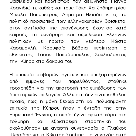
Βασιλείου και πρωτίστως τον αείμνηστο Γιάννο
Κρανιδιώτη, καθώς και τους Τάκη Χατζηδημητρίου,
Μιχάλη Παπαπέτρου, Δημήτρη Ηλιάδη, κ. ά, το
πολιτικό προσωπικό των ελληνοκυπρίων βρίσκεται
στον αντίποδα της επανένωσης, έχοντας κατά
καιρούς τη συνδρομή και σύμπλευση Ελλήνων
πολιτικών με πρώτο, τον νεότερο Κώστα
Καραμανλή. Κορυφαία βέβαια περίπτωση ο
εθνικιστής Τάσος Παπαδόπουλος, βουλιάζοντας
την Κύπρο στα δάκρυα του.
Η απουσία στιβαρών ηγετών και απεξαρτημένων
από εμμονές του παρελθόντος, στάθηκε
τροχοπέδη για την αποτροπή της εμπέδωσης των
διχοτομικών επιλογών. Άλλωστε δεν είναι καθόλου
τυχαίο, πως η μόνη ξεχωριστή και πολυσήμαντη
επιτυχία της Κύπρου ήταν η ένταξη της στην
Ευρωπαϊκή Ένωση, η οποία έγινε εφικτή χάρη στη
τολμηρή και εξωστρεφή στρατηγική που
ακολούθησαν με αγαστή συνεργασία, ο Γλαύκος
Κληρίδης και ο Κώστας Σημίτης. Το γεγονός αυτό