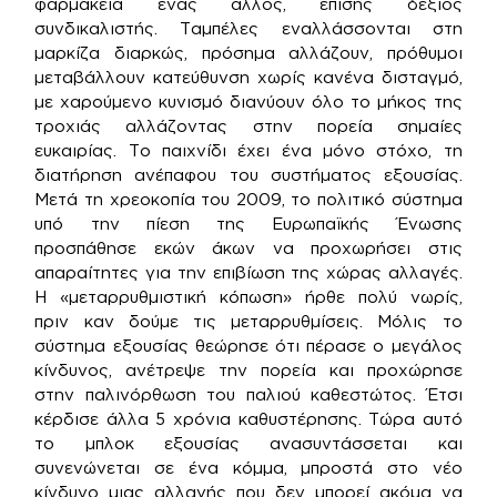
φαρμακεία ένας άλλος, επίσης δεξιός
συνδικαλιστής. Ταμπέλες εναλλάσσονται στη
μαρκίζα διαρκώς, πρόσημα αλλάζουν, πρόθυμοι
μεταβάλλουν κατεύθυνση χωρίς κανένα δισταγμό,
με χαρούμενο κυνισμό διανύουν όλο το μήκος της
τροχιάς αλλάζοντας στην πορεία σημαίες
ευκαιρίας. Το παιχνίδι έχει ένα μόνο στόχο, τη
διατήρηση ανέπαφου του συστήματος εξουσίας.
Μετά τη χρεοκοπία του 2009, το πολιτικό σύστημα
υπό την πίεση της Ευρωπαϊκής Ένωσης
προσπάθησε εκών άκων να προχωρήσει στις
απαραίτητες για την επιβίωση της χώρας αλλαγές.
Η «μεταρρυθμιστική κόπωση» ήρθε πολύ νωρίς,
πριν καν δούμε τις μεταρρυθμίσεις. Μόλις το
σύστημα εξουσίας θεώρησε ότι πέρασε ο μεγάλος
κίνδυνος, ανέτρεψε την πορεία και προχώρησε
στην παλινόρθωση του παλιού καθεστώτος. Έτσι
κέρδισε άλλα 5 χρόνια καθυστέρησης. Τώρα αυτό
το μπλοκ εξουσίας ανασυντάσσεται και
συνενώνεται σε ένα κόμμα, μπροστά στο νέο
κίνδυνο μιας αλλαγής που δεν μπορεί ακόμα να