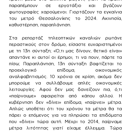
παραπέμπουν σε εργοτάξιο και βγάζουν
φωτογραφίες χαρούμενοι. Γιορτάζουν τα εγκαίνια
του μετρό Θεσσαλονίκης το 2024. Ακινησία,
καθυστέρηση, παραπλάνηση.
Στα ρεπορτάζ τηλεοπτικών καναλιών ρωτάνε
περαστικούς στον δρόμο, είσαστε ευχαριστημένοι
με τη 13η σύνταξη; «Ό,τι μας δίνουν, θετικό είναι»
απαντάνε κι αυτοί οι έρημοι, τι να πουν, πάρτε τα
πίσω; Παραπλάνηση, 13η σύνταξη βαφτίζεται το
προεκλογικό επίδομα, οικονομικός
αναλφαβητισμός. 10 χρόνια σε κρίση, ακόμα δεν
μπορούμε να συλλάβουμε απλές οικονομικές
λειτουργίες. Αφού δεν μας δανείζουν πια, ό,τι
«παίρνουμε» αφαιρείται από κάπου αλλού. Η
κυβέρνηση δεν «δίνει» επίδομα, «παίρνει» μέτρα.
Απλώς υποθέτει ότι του χρόνου τα μέτρα θα τα
πάρει ο επόμενος για να πληρώσει τα επιδόματα
που «δίνει» τώρα αυτή. Μέχρι το 2014, παίρναμε
μέτρα λιτότητας γιατί είχαμε έλλειμμα. Τώρα