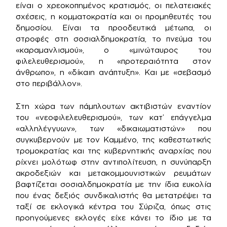
είναι ο χρεοκοπημένος κρατισμός, οι πελατειακές
σχέσεις, η κομματοκρατία και οι προμηθευτές του
δημοσίου. Είναι τα προοδευτικά μέτωπα, οι
στροφές στη σοσιαλδημοκρατία, το πνεύμα του
«καραμανλισμού», ο «μινώταυρος του
φιλελευθερισμού», η «προτεραιότητα στον
άνθρωπο», η «δίκαιη ανάπτυξη». Και με «σεβασμό
στο περιβάλλον».
Στη χώρα των πάμπλουτων ακτιβιστών εναντίον
του «νεοφιλελευθερισμού», των κατ’ επάγγελμα
«αλληλέγγυων», των «δικαιωματιστών» που
συγκυβερνούν με τον Καμμένο, της καθεστωτικής
τρομοκρατίας και της κυβερνητικής αναρχίας που
ρίχνει μολότωφ στην αντιπολίτευση, η συνύπαρξη
ακροδεξιών και μετακομμουνιστικών ρευμάτων
βαφτίζεται σοσιαλδημοκρατία με την ίδια ευκολία
που ένας δεξιός συνδικαλιστής θα μετατρέψει τα
ταξί σε εκλογικά κέντρα του Σύριζα, όπως στις
προηγούμενες εκλογές είχε κάνει το ίδιο με τα