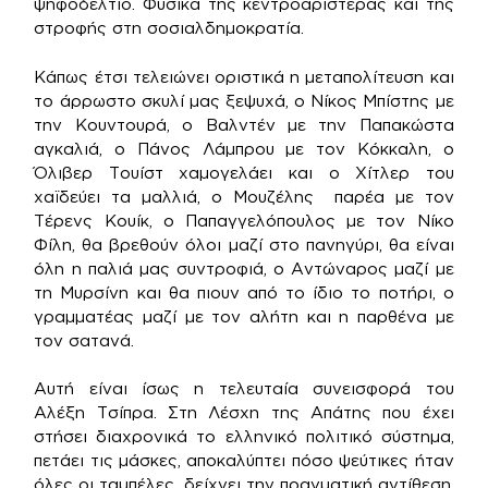
ψηφοδέλτιο. Φυσικά της κεντροαριστεράς και της
στροφής στη σοσιαλδημοκρατία.
Κάπως έτσι τελειώνει οριστικά η μεταπολίτευση και
το άρρωστο σκυλί μας ξεψυχά, ο Νίκος Μπίστης με
την Κουντουρά, ο Βαλντέν με την Παπακώστα
αγκαλιά, ο Πάνος Λάμπρου με τον Κόκκαλη, ο
Όλιβερ Τουίστ χαμογελάει και ο Χίτλερ του
χαϊδεύει τα μαλλιά, ο Μουζέλης παρέα με τον
Τέρενς Κουίκ, ο Παπαγγελόπουλος με τον Νίκο
Φίλη, θα βρεθούν όλοι μαζί στο πανηγύρι, θα είναι
όλη η παλιά μας συντροφιά, ο Αντώναρος μαζί με
τη Μυρσίνη και θα πιουν από το ίδιο το ποτήρι, ο
γραμματέας μαζί με τον αλήτη και η παρθένα με
τον σατανά.
Αυτή είναι ίσως η τελευταία συνεισφορά του
Αλέξη Τσίπρα. Στη Λέσχη της Απάτης που έχει
στήσει διαχρονικά το ελληνικό πολιτικό σύστημα,
πετάει τις μάσκες, αποκαλύπτει πόσο ψεύτικες ήταν
όλες οι ταμπέλες, δείχνει την πραγματική αντίθεση.