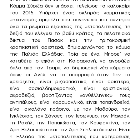
Κόμμα Σύριζα δεν υπάρχει, τελείωσε το καλοκαίρι
του 2015. Υπάρχει ένας σκληρός κομματικός
μηχανισμός-ομπρέλα που συνενώνει και συντηρεί
όλα τα ρεύματα εξουσίας της μεταπολίτευσης, τη
δεξιά που ελέγχει το βαθύ κράτος, τα πελατειακά
δίκτυα του Πασόκ και την τριτοκοσμική
κρατικιστική αριστερά, δημιουργώντας το κόμμα
της Παλιάς Ελλάδας. Τρία σε ένα. Μπορεί να
καταθέτει στεφάνι στη Καισαριανή, να αγοράζει
όπλα από τον Τραμπ, να δημιουργεί νέα κόμματα
όπως οι Ανέλ, να τα απορροφά όταν δεν τα
χρειάζεται, είναι ριζοσπαστικό, είναι αριστερό,
είναι σοσιαλδημοκρατικό, είναι χριστιανικό,
ακροδεξιό, βαφτίζοντας «ανθέλληνες» τους
αντιπάλους, είναι καραμανλικό, είναι παπανδρεϊκό,
είναι οικολόγο πράσινο, με τον Μαδούρο, τον
Ιγκλέσιας, τον Σάνσες, τον Ιερώνυμο, τον Μακρόν,
τη Ραχήλ, την Παπακώστα, τον Κουφοντίνα, τον
Άρη Βελουχιώτη και τον Άρη Σπηλιωτόπουλο. Είναι
η Ελλάδα της μεταπολίτευσης που κατέρρευσε,