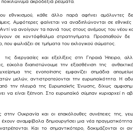
 ποικιλώνυμα ακροδεξιά ρεύματα.
ου εθνικισμού, κάθε άλλο παρά αφήνει αμόλυντες δε
μεις. Αμφότερες φαίνεται να αναδιπλώνονται σε εθνικές 
 Αντί να ανοίγουν τα πανιά τους στους ανέμους του νέου κ
εύγουν σε κοντόφθαλμα στρατηγήματα. Προσπαθούν δε ν
ο, που φωλιάζει σε τμήματα του εκλογικού σώματος.
ις διεργασίες και εξελίξεις στη Γηραιά Ήπειρο, αλλ
ές, εύκολα διαπιστώνουμε την εξασθένιση της ανθεκτικ
γχείρημα της ενοποίησης εμφανίζει σημάδια απομείωσ
τών μελών, αντιστρατεύονται την ευρωπαϊκότητα. Η αδυ
από την πλευρά της Ευρωπαϊκής Ένωσης, δίχως αμφισημίε
νει να είναι ξέπνοη. Στο ευρωπαϊκό σύμπαν κυριαρχεί η αβ
 στην Ουκρανία και οι επακόλουθες συνέπειες της, γεωπο
, έχουν αναμφίβολα δημιουργήσει μια νέα πραγματικότητ
νατρέπονται. Και το σημαντικότερο, δοκιμάζονται οι α