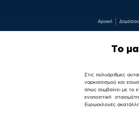
Αρχική
Δημόσιο
Skip
to
Το μα
content
Στις πολυάριθμες αυτα
ναρκισσισμού και εσωστ
όπως συμβαίνει με το 
ενοποιητική στασιμότ
Ευρωεκλογές ακατάλληλ