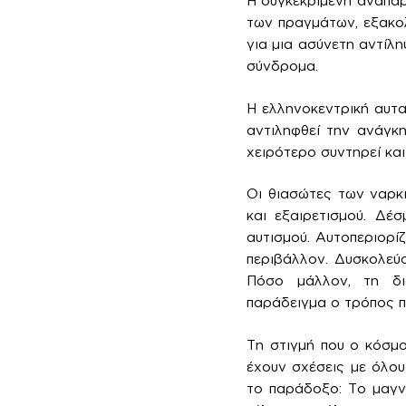
Η συγκεκριμένη αναπαρ
των πραγμάτων, εξακολ
για μια ασύνετη αντίλ
σύνδρομα.
Η ελληνοκεντρική αυταπ
αντιληφθεί την ανάγκη
χειρότερο συντηρεί και
Οι θιασώτες των ναρκι
και εξαιρετισμού. Δέ
αυτισμού. Αυτοπεριορί
περιβάλλον. Δυσκολεύο
Πόσο μάλλον, τη δι
παράδειγμα ο τρόπος π
Τη στιγμή που ο κόσμο
έχουν σχέσεις με όλους
το παράδοξο: Το μαγνη