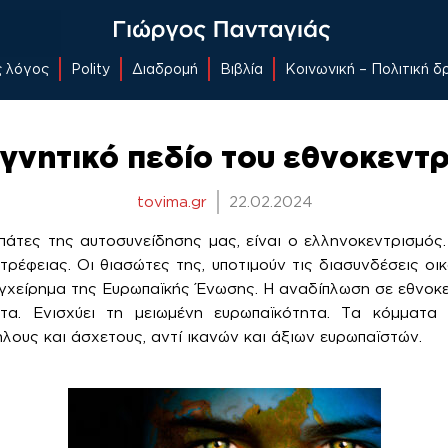
ς λόγος
Polity
Διαδρομή
Βιβλία
Κοινωνική – Πολιτική 
γνητικό πεδίο του εθνοκεντ
tovima.gr
22.02.2024
πάτες της αυτοσυνείδησης μας, είναι ο ελληνοκεντρισμός
ρέφειας. Οι θιασώτες της, υποτιμούν τις διασυνδέσεις οικ
εγχείρημα της Ευρωπαϊκής Ένωσης. Η αναδίπλωση σε εθνοκεν
ητα. Ενισχύει τη μειωμένη ευρωπαϊκότητα. Τα κόμματα 
ους και άσχετους, αντί ικανών και άξιων ευρωπαϊστών.