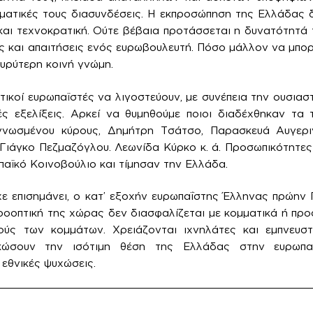
μματικές τους διασυνδέσεις. Η εκπροσώπηση της Ελλάδας 
ή και τεχνοκρατική. Ούτε βέβαια προτάσσεται η δυνατότητά
ς και απαιτήσεις ενός ευρωβουλευτή. Πόσο μάλλον να μπορ
ευρύτερη κοινή γνώμη.
τικοί ευρωπαϊστές να λιγοστεύουν, με συνέπεια την ουσιασ
ς εξελίξεις. Αρκεί να θυμηθούμε ποιοι διαδέχθηκαν τα 
εγνωσμένου κύρους, Δημήτρη Τσάτσο, Παρασκευά Αυγερ
Γιάγκο Πεζμαζόγλου. Λεωνίδα Κύρκο κ. ά. Προσωπικότητες
αϊκό Κοινοβούλιο και τίμησαν την Ελλάδα.
χε επισημάνει, ο κατ’ εξοχήν ευρωπαΐστης Έλληνας πρώη
προοπτική της χώρας δεν διασφαλίζεται με κομματικά ή προ
ύς των κομμάτων. Χρειάζονται ιχνηλάτες και εμπνευσ
κώσουν την ισότιμη θέση της Ελλάδας στην ευρωπαϊκ
 εθνικές ψυχώσεις.