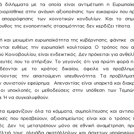
κά διλήμματα με τα οποία είναι αντιμέτωπη η Ευρωπαϊ
ριορίσθηκε στην ανάγκη αξιοποίησης των ευκαιριών που π
 απορρόφησης των κοινοτικών κονδυλίων. Και το σημ
υθος της ενοποιητικής στασιμότητας δεν κερδίζει τίποτα.
 και μειωμένη ευρωπαϊκότητα της κυβέρνησης, φάνηκε σε
ονται ευθέως την ευρωπαϊκή κουλτούρα. Ο τρόπος που
 Κοινοβουλίου, είναι ενδεικτικός. Δεν πρόκειται για ανθε
ευτές που το στήριξαν. Το γεγονός ότι για πρώτη φορά η
δέονται με το κράτος δικαίου, όφειλε να προβλημα
κνύοντας την απαιτούμενη υπευθυνότητα. Τα προβλήμα
 συνιστούν εφεύρημα. Απεναντίας είναι υπαρκτά και διακ
ι υποκλοπές, οι μεθοδεύσεις στην υπόθεση των Τεμπών
. Ή να συγκαλυφθούν.
α εμφανίζουν όλα τα κόμματα, συμπολίτευσης και αντιπο
ικές που πρεσβεύουν, αξιοσημείωτος είναι και ο τρόπος 
ές. Δεν τις μετατρέπουν μόνο σε εθνική αναμέτρηση, πρ
τιά τους, πλειάδα ακατάλληλων και άσχετων υποψηφίων,