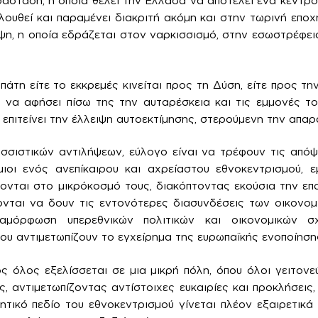
άσταση, η οποία θέλει την Ελλάδα να αποτελεί ένα κέντρο
ουθεί και παραμένει διακριτή ακόμη και στην τωρινή εποχή
ηψη, η οποία εδράζεται στον ναρκισσισμό, στην εσωστρέφει
άτη είτε το εκκρεμές κινείται προς τη Δύση, είτε προς τη
 να αφήσει πίσω της την αυταρέσκεια και τις εμμονές τ
 επιτείνει την έλλειψη αυτοεκτίμησης, στερούμενη την απαρ
σσιστικών αντιλήψεων, εύλογο είναι να τρέφουν τις απόψε
σμιοι ενός ανεπίκαιρου και αχρείαστου εθνοκεντρισμού, 
ζονται στο μικρόκοσμό τους, διακόπτοντας εκούσια την επ
νται να δουν τις εντονότερες διασυνδέσεις των οικονομ
αμόρφωση υπερεθνικών πολιτικών και οικονομικών σχ
ου αντιμετωπίζουν το εγχείρημα της ευρωπαϊκής ενοποίηση
ς όλος εξελίσσεται σε μια μικρή πόλη, όπου όλοι γειτονε
, αντιμετωπίζοντας αντίστοιχες ευκαιρίες και προκλήσεις,
τικό πεδίο του εθνοκεντρισμού γίνεται πλέον εξαιρετικά 