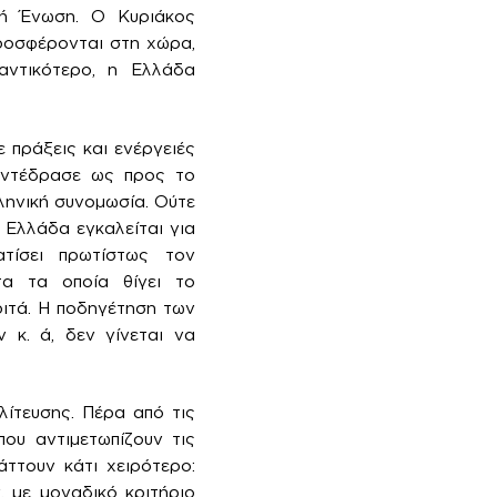
κή Ένωση. Ο Κυριάκος
ροσφέρονται στη χώρα,
αντικότερο, η Ελλάδα
 πράξεις και ενέργειές
 αντέδρασε ως προς το
λληνική συνομωσία. Ούτε
 Ελλάδα εγκαλείται για
τίσει πρωτίστως τον
τα τα οποία θίγει το
ριτά. Η ποδηγέτηση των
 κ. ά, δεν γίνεται να
λίτευσης. Πέρα από τις
που αντιμετωπίζουν τις
άττουν κάτι χειρότερο:
 με μοναδικό κριτήριο