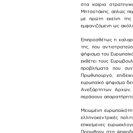
στα καίρια στρατηγι
Μητσοτάκης, απλώς πε
με πρώτη εκείνη της
εμφανιζόμενη ως ακόλο
Επιπροσθέτως η χαλαρή
της, που αντιστρατεύ
ψήφισμα του Ευρωπαϊκού
εκθέτει τους Ευρωβουλ
προβλήματα που συν
Πρωθυπουργό, επιδει
ευρωπαϊκό ψήφισμα δεν
Ανεξάρτητων Αρχών, ο
περάσουν απαρατήρητα
Μειωμένη ευρωπαϊκότητ
ελληνοκεντρικές πολιτ
επικείμενες ευρωεκλογ
Προωθούν στα ψηφοδέλ