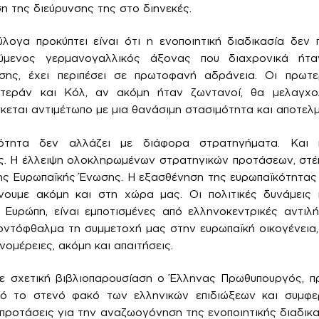
η της διεύρυνσης της στο διηνεκές.
λογα προκύπτει είναι ότι η ενοποιητική διαδικασία δεν 
ούμενος γερμανογαλλικός άξονας που διαχρονικά ήτ
σης, έχει περιπέσει σε πρωτοφανή αδράνεια. Οι πρωτ
ττεράν και Κόλ, αν ακόμη ήταν ζωντανοί, θα μελαγχ
κεται αντιμέτωπο με μια θανάσιμη στασιμότητα και αποτελ
ότητα δεν αλλάζει με διάφορα στρατηγήματα. Και 
ς. Η έλλειψη ολοκληρωμένων στρατηγικών προτάσεων, στέ
ης Ευρωπαϊκής Ένωσης. Η εξασθένηση της ευρωπαϊκότητας 
νουμε ακόμη και στη χώρα μας. Οι πολιτικές δυνάμεις
Ευρώπη, είναι εμποτισμένες από ελληνοκεντρικές αντιλήψ
οντόφθαλμα τη συμμετοχή μας στην ευρωπαϊκή οικογένεια,
νομέρειες, ακόμη και απαιτήσεις.
 σχετική βιβλιοπαρουσίαση ο Έλληνας Πρωθυπουργός, π
ό το στενό φακό των ελληνικών επιδιώξεων και συμφε
 προτάσεις για την αναζωογόνηση της ενοποιητικής διαδικ