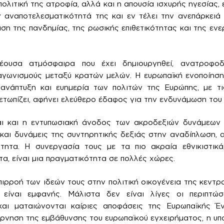
πολιτική της ατροφία, αλλά και η απουσία ισχυρής ηγεσίας,
ν αναποτελεσματικότητά της και εν τέλει την ανεπάρκειά
ση της πανδημίας, της ρωσικής επιθετικότητας και της ενε
έουσα ατμόσφαιρα που έχει δημιουργηθεί, ανατροφοδο
αγωνισμούς μεταξύ κρατών μελών. Η ευρωπαϊκή ενοποίηση
 ανάπτυξη και ευημερία των πολιτών της Ευρώπης, με τις
ετωπίζει, αφήνει ελεύθερο έδαφος για την ενδυνάμωση του 
αι και η εντυπωσιακή άνοδος των ακροδεξιών δυνάμεων 
και δυνάμεις της συντηρητικής δεξιάς στην αναδίπλωση,
τητα. Η συνεργασία τους με τα πιο ακραία εθνικιστικά,
α, είναι μια πραγματικότητα σε πολλές χώρες.
πιρροή των ιδεών τους στην πολιτική οικογένεια της κεντρ
 είναι εμφανής. Μάλιστα δεν είναι λίγες οι περιπτώσ
και ματαιώνονται καίριες αποφάσεις της Ευρωπαϊκής Έ
άρνηση της εμβάθυνσης του ευρωπαϊκού εγχειρήματος, η υ