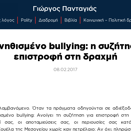
ς λόγος
Polity
Διαδρομή
Βιβλία
Κοινωνική – Πολιτική 
νηθισμένο bullying: η συζήτη
επιστροφή στη δραχμή
08.02.2017
αλαμβανόμενο. Όταν τα πράγματα οδηγούνται σε αδιέξοδο
ισμένο bullying: Ανοίγει τη συζήτηση για επιστροφή στη
οί σας, οι αποταμιεύσεις σας, οι περιουσίες σας κα
ουέλα της Μεσογείου χωρίς καν πετρέλαιο; Αν όχι, πληρώ