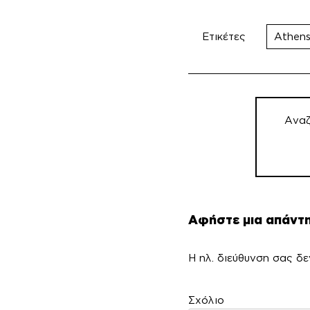
Ετικέτες
Athens
Πλοήγη
άρθρων
Αναζ
Αφήστε μια απάντ
Η ηλ. διεύθυνση σας δε
Σ