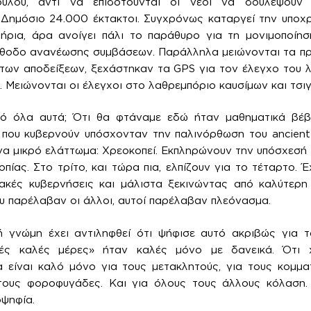
υλου, αντί να επιδοτούνται οι νέοι να δουλέψουν 
Δημόσιο 24.000 έκτακτοι. Συγχρόνως καταργεί την υποχ
τήρια, άρα ανοίγει πάλι το παράθυρο για τη μονιμοποίη
έθοδο ανανέωσης συμβάσεων. Παράλληλα μειώνονται τα πρ
των αποδείξεων, ξεχάστηκαν τα GPS για τον έλεγχο του 
. Μειώνονται οι έλεγχοι στο λαθρεμπόριο καυσίμων και τσι
από όλα αυτά; Ότι θα φτάναμε εδώ ήταν μαθηματικά βέβ
 που κυβερνούν υπόσχονταν την παλινόρθωση του ancient 
 ένα μικρό ελάττωμα: Χρεοκοπεί. Εκπληρώνουν την υπόσχεσή
ίας. Στο τρίτο, και τώρα πια, ελπίζουν για το τέταρτο. Έ
ακές κυβερνήσεις και μάλιστα ξεκινώντας από καλύτερη 
υ παρέλαβαν οι άλλοι, αυτοί παρέλαβαν πλεόνασμα.
 γνώμη έχει αντιληφθεί ότι ψήφισε αυτό ακριβώς για τ
ιές καλές μέρες» ήταν καλές μόνο με δανεικά. Ότι 
 είναι καλό μόνο για τους μετακλητούς, για τους κομματ
 τους φοροφυγάδες. Και για όλους τους άλλους κόλαση
οψηφία.