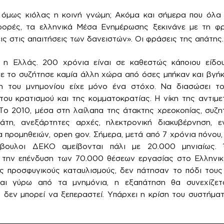
 όμως κιόλας η κοινή γνώμη; Ακόμα και σήμερα που όλα α
φορές, τα ελληνικά Μέσα Ενημέρωσης ξεκινάνε με τη φ
ις στις απαιτήσεις των δανειστών». Οι φράσεις της απάτης.
η Ελλάς. 200 χρόνια είναι σε καθεστώς κάποιου είδο
ε το συζήτησε καμία άλλη χώρα από όσες μπήκαν και βγή
η του μνημονίου είχε μόνο ένα στόχο. Να διασώσει το
ου κρατισμού και της κομματοκρατίας. Η νίκη της αντιμ
Το 2010, μέσα στη λαίλαπα της άτακτης χρεοκοπίας, συζ
ράτη, ανεξάρτητες αρχές, ηλεκτρονική διακυβέρνηση, 
 προμηθειών, open gov. Σήμερα, μετά από 7 χρόνια πόνου,
μβουλοι ΔΕΚΟ αμείβονται πάλι με 20.000 μηνιαίως.
 την επένδυση των 70.000 θέσεων εργασίας στο Ελληνικό
ς προσφυγικούς καταυλισμούς, δεν πάτησαν το πόδι τους
ται γύρω από τα μνημόνια, η εξαπάτηση θα συνεχίζετα
υ δεν μπορεί να ξεπεραστεί. Υπάρχει η κρίση του συστήμ