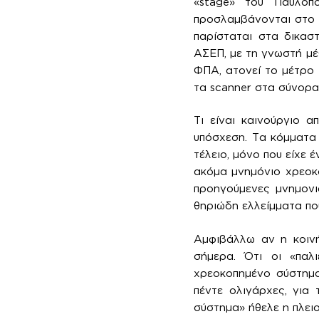
«stage» του Παυλόπο
προσλαμβάνονται στο 
παρίσταται στα δικασ
ΑΣΕΠ, με τη γνωστή μ
ΦΠΑ, ατονεί το μέτρο 
τα scanner στα σύνορα
Τι είναι καινούργιο 
υπόσχεση. Τα κόμματα
τέλειο, μόνο που είχε
ακόμα μνημόνιο χρεοκοπ
προηγούμενες μνημονι
θηριώδη ελλείμματα πο
Αμφιβάλλω αν η κοινή
σήμερα. Ότι οι «παλ
χρεοκοπημένο σύστημα
πέντε ολιγάρχες, για
σύστημα» ήθελε η πλει