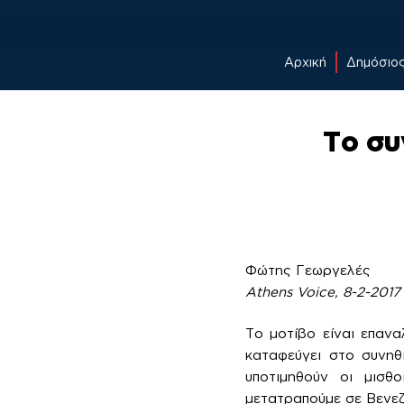
Αρχική
Δημόσιο
Skip
to
Το συ
content
Φώτης Γεωργελές
Athens Voice, 8-2-2017
Το μοτίβο είναι επαν
καταφεύγει στο συνηθ
υποτιμηθούν οι μισθ
μετατραπούμε σε Βενεζ