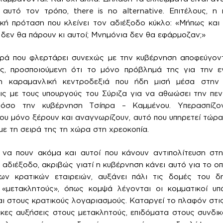
αυτό τον τρόπο, there is no alternative. Επιτέλους, η
κή πρόταση που κλείνει τον αδιέξοδο κύκλο: «Μήπως και
 δεν θα πάρουν κι αυτοί; Μνημόνια δεν θα εφάρμοζαν;»
ερά που φλερτάρει συνεχώς με την κυβέρνηση αποφεύγοντ
ές, προσποιούμενη ότι το μόνο πρόβλημά της για την ε
 η καραμανλική κεντροδεξιά που ήδη μισή μέσα στην 
ς με τους υπουργούς του Σύριζα για να αθωώσει την πεν
 τόσο την κυβέρνηση Τσίπρα – Καμμένου. Υπερασπίζο
που μόνο ξέρουν και αναγνωρίζουν, αυτό που υπηρετεί τώρ
 με τη σειρά της τη χώρα στη χρεοκοπία.
να πουν ακόμα και αυτοί που κάνουν αντιπολίτευση στην
 αδιέξοδο, ακριβώς γιατί η κυβέρνηση κάνει αυτό για το ο
ων κρατικών εταιρειών, αυξάνει πάλι τις δομές του δ
«μετακλητούς», όπως κομψά λέγονται οι κομματικοί υ
ι στους κρατικούς λογαριασμούς. Καταργεί το πλαφόν στι
γκες αυξήσεις στους μετακλητούς, επιδόματα στους συνδικ