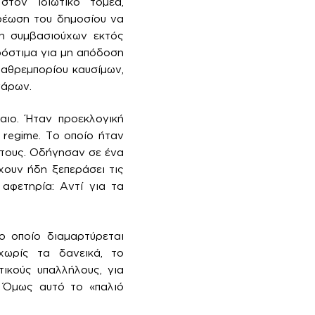
στον ιδιωτικό τομέα,
ρέωση του δημοσίου να
ση συμβασιούχων εκτός
όστιμα για μη απόδοση
λαθρεμπορίου καυσίμων,
γάρων.
αιο. Ήταν προεκλογική
regime. Το οποίο ήταν
 τους. Οδήγησαν σε ένα
χουν ήδη ξεπεράσει τις
αφετηρία: Αντί για τα
ο οποίο διαμαρτύρεται
χωρίς τα δανεικά, το
ικούς υπαλλήλους, για
. Όμως αυτό το «παλιό