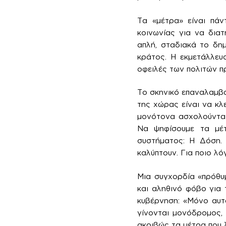
Τα «μέτρα» είναι πά
κοινωνίας για να δια
απλή, σταδιακά το δη
κράτος. Η εκμετάλλευ
οφειλές των πολιτών πρ
Το σκηνικό επαναλαμβάν
της χώρας είναι να κλ
μονότονα ασχολούνται 
Να ψηφίσουμε τα μέτ
συστήματος: Η Δόση. 
καλύπτουν. Για ποιο λ
Μια συγχορδία «πρόθυ
και αληθινό φόβο για 
κυβέρνηση: «Μόνο αυτ
γίνονται μονόδρομος, 
ακριβώς τα μέτρα που 