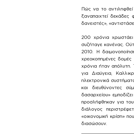
Πώς να το αντιληφθεί
ξαναπαιχτεί δεκάδες 
δανειστές», «αντιστάσε
200 χρόνια χρωστάει 
συζήταγε κανένας. Ούτ
2010. Η δαιμονοποίησ
χρεοκοπημένες δομές τ
χρόνια ήταν απόλυτη. 
για Διαύγεια, Καλλικ
ηλεκτρονικά συστήματα
και διευθύνοντες σύ
δασαρχείου» εμποδίζει
προσλήφθηκαν για του
διάλογος περιστρέφε
«οικονομική κρίση» πο
διασώσουν.