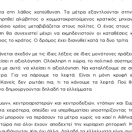
ντα στη λάθος κατεύθυνση. Τα μέτρα εξαντλούνται στη
τηρηθεί αλώβητος ο κομματοκρατούμενος κρατικός μηχανι
μόσιο χρέος μεταβιβάζεται στους πολίτες. Ο ένας στους
ση θα συνεχιστεί μέχρι να εκμηδενιστούν οι καταθέσεις 
ος το κράτος. Ο δρόμος έχει διανυθεί κατά τα δυο τρίτα.
εται σχεδόν με τις ίδιες λέξεις σε ίδιες μονότονες πράξε
είσει η αξιολόγηση. Ολόκληρη η χώρα, το πολιτικό σύστημ
με αυτό: να κλείσει η αξιολόγηση. Να καταλήξουμε σε σ
ρα. Για να πάρουμε τα λεφτά. Είναι η μόνη κρυφή επ
Κανείς δεν ρωτάει πια, τι τα κάνουμε τα λεφτά. Πού θ
όγο δημιουργούνται δηλαδή τα ελλείμματα.
μων», κεντροαριστερών και κεντροδεξιών, ντόπιων και Ευ
τα χειρότερα, σπεύδει να υπερθεματίσει υποστηρίζοντας τ
οί μπορούν να περάσουν τα μέτρα χωρίς να καεί η Αθήνα
τώρα πια όλοι έχουν αποδεχτεί την κυρίαρχη ρητορική: 
λαμβάνονται. Και όχι άλλα. Δηλαδή τα ελλείμματα είναι αν