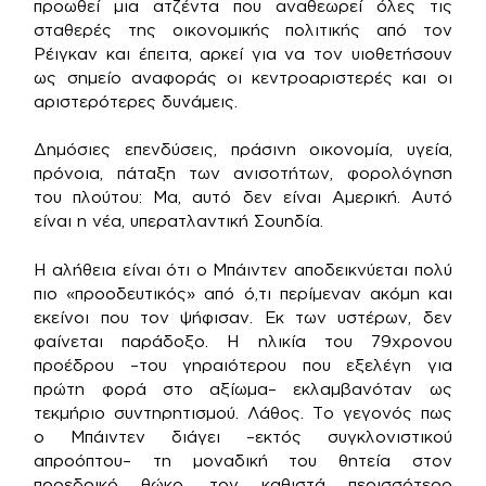
προωθεί μια ατζέντα που αναθεωρεί όλες τις
σταθερές της οικονομικής πολιτικής από τον
Ρέιγκαν και έπειτα, αρκεί για να τον υιοθετήσουν
ως σημείο αναφοράς οι κεντροαριστερές και οι
αριστερότερες δυνάμεις.
Δημόσιες επενδύσεις, πράσινη οικονομία, υγεία,
πρόνοια, πάταξη των ανισοτήτων, φορολόγηση
του πλούτου: Μα, αυτό δεν είναι Αμερική. Αυτό
είναι η νέα, υπερατλαντική Σουηδία.
Η αλήθεια είναι ότι ο Μπάιντεν αποδεικνύεται πολύ
πιο «προοδευτικός» από ό,τι περίμεναν ακόμη και
εκείνοι που τον ψήφισαν. Εκ των υστέρων, δεν
φαίνεται παράδοξο. Η ηλικία του 79χρονου
προέδρου –του γηραιότερου που εξελέγη για
πρώτη φορά στο αξίωμα– εκλαμβανόταν ως
τεκμήριο συντηρητισμού. Λάθος. Το γεγονός πως
ο Μπάιντεν διάγει –εκτός συγκλονιστικού
απροόπτου– τη μοναδική του θητεία στον
προεδρικό θώκο, τον καθιστά περισσότερο