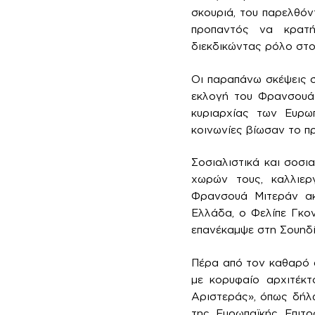
σκουριά, του παρελθόν
προπαντός να κρατή
διεκδικώντας ρόλο στο
Οι παραπάνω σκέψεις 
εκλογή του Φρανσουά 
κυριαρχίας των Ευρω
κοινωνίες βίωσαν το π
Σοσιαλιστικά και σοσ
χωρών τους, καλλιερ
Φρανσουά Μιτεράν α
Ελλάδα, ο Φελίπε Γκο
επανέκαμψε στη Σουηδί
Πέρα από τον καθαρό 
με κορυφαίο αρχιτέκτ
Αριστεράς», όπως δήλ
της Ευρωπαϊκής Επιτρ