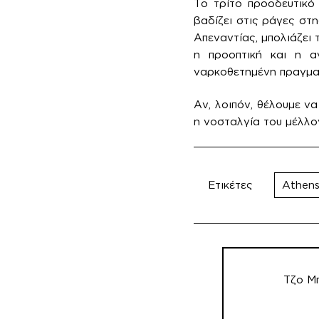
Το τρίτο προοδευτικό 
βαδίζει στις ράγες στη
Απεναντίας, μπολιάζει τ
η προοπτική και η α
ναρκοθετημένη πραγματ
Αν, λοιπόν, θέλουμε ν
η νοσταλγία του μέλλο
Ετικέτες
Athens
Πλοήγηση
άρθρων
Τζο Μπ