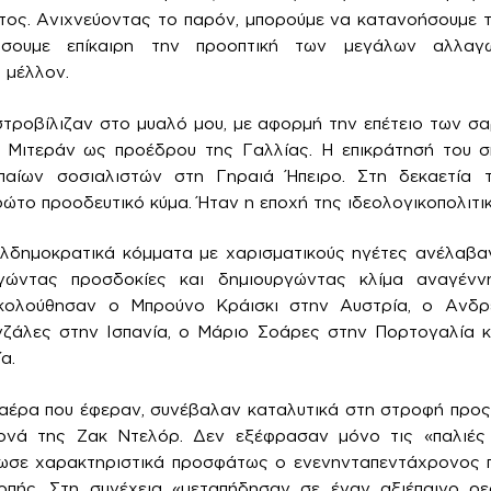
τος. Ανιχνεύοντας το παρόν, μπορούμε να κατανοήσουμε τ
σουμε επίκαιρη την προοπτική των μεγάλων αλλαγώ
 μέλλον.
στροβίλιζαν στο μυαλό μου, με αφορμή την επέτειο των σ
Μιτεράν ως προέδρου της Γαλλίας. Η επικράτησή του 
παίων σοσιαλιστών στη Γηραιά Ήπειρο. Στη δεκαετία τ
ρώτο προοδευτικό κύμα. Ήταν η εποχή της ιδεολογικοπολιτι
ιαλδημοκρατικά κόμματα με χαρισματικούς ηγέτες ανέλαβα
γώντας προσδοκίες και δημιουργώντας κλίμα αναγέν
κολούθησαν ο Μπρούνο Κράισκι στην Αυστρία, ο Ανδρ
νζάλες στην Ισπανία, ο Μάριο Σοάρες στην Πορτογαλία 
α.
αέρα που έφεραν, συνέβαλαν καταλυτικά στη στροφή προς 
ονά της Ζακ Ντελόρ. Δεν εξέφρασαν μόνο τις «παλιές
ωσε χαρακτηριστικά προσφάτως ο ενενηνταπεντάχρονος
οπής. Στη συνέχεια «μεταπήδησαν σε έναν αξιέπαινο ρε