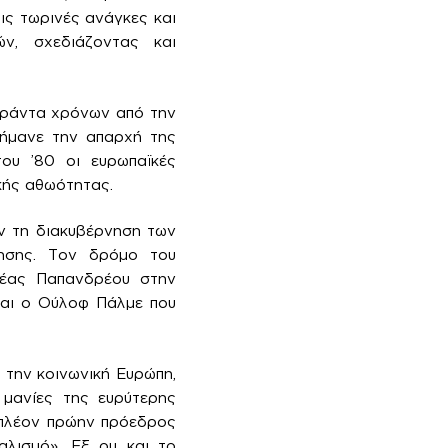
ις τωρινές ανάγκες και
ν, σχεδιάζοντας και
αράντα χρόνων από την
σήμανε την απαρχή της
ου ’80 οι ευρωπαϊκές
κής αθωότητας.
ν τη διακυβέρνηση των
νησης. Τον δρόμο του
έας Παπανδρέου στην
και ο Ούλοφ Πάλμε που
την κοινωνική Ευρώπη,
 μανίες της ευρύτερης
 πλέον πρώην πρόεδρος
αλισμό». Εξ ου και το