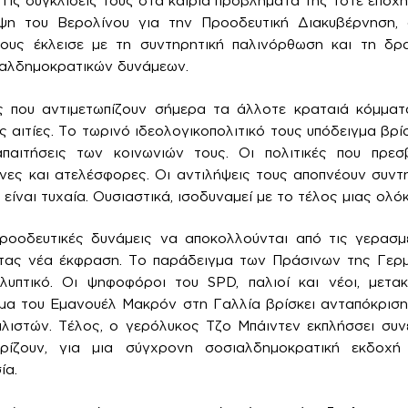
 Τις συγκλίσεις τους στα καίρια προβλήματα της τότε εποχ
ψη του Βερολίνου για την Προοδευτική Διακυβέρνηση,
ους έκλεισε με τη συντηρητική παλινόρθωση και τη δ
ιαλδημοκρατικών δυνάμεων.
 που αντιμετωπίζουν σήμερα τα άλλοτε κραταιά κόμματα
 αιτίες. Το τωρινό ιδεολογικοπολιτικό τους υπόδειγμα βρί
παιτήσεις των κοινωνιών τους. Οι πολιτικές που πρεσ
ένες και ατελέσφορες. Οι αντιλήψεις τους αποπνέουν συν
είναι τυχαία. Ουσιαστικά, ισοδυναμεί με το τέλος μιας ολό
ροοδευτικές δυνάμεις να αποκολλούνται από τις γερασμ
τας νέα έκφραση. Το παράδειγμα των Πράσινων της Γερ
λυπτικό. Οι ψηφοφόροι του SPD, παλιοί και νέοι, μετακ
ημα του Εμανουέλ Μακρόν στη Γαλλία βρίσκει ανταπόκρισ
λιστών. Τέλος, ο γερόλυκος Τζο Μπάιντεν εκπλήσσει συνε
ρίζουν, για μια σύγχρονη σοσιαλδημοκρατική εκδοχ
ία.