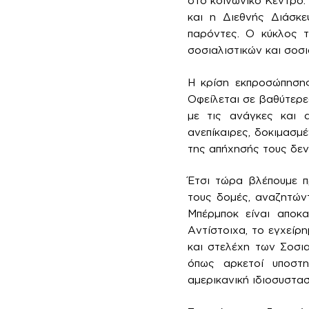
στο κοινωνικό Κέντρο.
και η Διεθνής Διάσκε
παρόντες. Ο κύκλος τ
σοσιαλιστικών και σοσ
Η κρίση εκπροσώπησης
Οφείλεται σε βαθύτερες
με τις ανάγκες και α
ανεπίκαιρες, δοκιμασμ
της απήχησής τους δεν 
Έτσι τώρα βλέπουμε π
τους δομές, αναζητών
Μπέρμποκ είναι αποκα
Αντίστοιχα, το εγχείρ
και στελέχη των Σοσια
όπως αρκετοί υποστη
αμερικανική ιδιοσυστασ