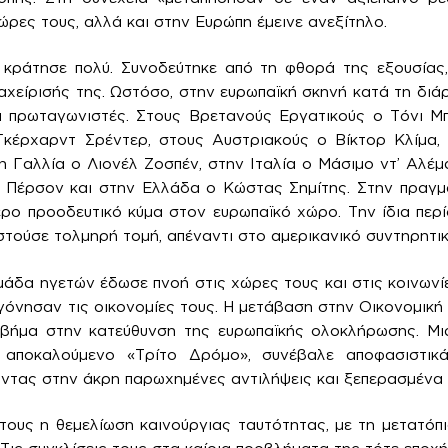
ώρες τους, αλλά και στην Ευρώπη έμεινε ανεξίτηλο.
ν κράτησε πολύ. Συνοδεύτηκε από τη φθορά της εξουσίας,
αχείρισής της. Ωστόσο, στην ευρωπαϊκή σκηνή κατά τη διάρ
οι πρωταγωνιστές. Στους Βρετανούς Εργατικούς ο Τόνι Μ
κέρχαρντ Σρέντερ, στους Αυστριακούς ο Βίκτορ Κλίμα
η Γαλλία ο Λιονέλ Ζοσπέν, στην Ιταλία ο Μάσιμο ντ’ Αλέμ
 Πέρσον και στην Ελλάδα ο Κώστας Σημίτης. Στην πραγματ
ρο προοδευτικό κύμα στον ευρωπαϊκό χώρο. Την ίδια περ
στούσε τολμηρή τομή, απέναντι στο αμερικανικό συντηρητι
μάδα ηγετών έδωσε πνοή στις χώρες τους και στις κοινωνίε
γόνησαν τις οικονομίες τους. Η μετάβαση στην Οικονομική
 βήμα στην κατεύθυνση της ευρωπαϊκής ολοκλήρωσης. Μ
 αποκαλούμενο «Τρίτο Δρόμο», συνέβαλε αποφασιστικ
οντας στην άκρη παρωχημένες αντιλήψεις και ξεπερασμένα
τους η θεμελίωση καινούργιας ταυτότητας, με τη μετατό