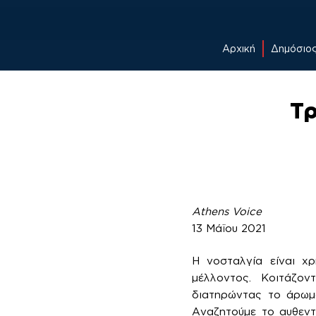
Αρχική
Δημόσιο
Skip
to
Τρ
content
Athens Voice
13 Μάϊου 2021
Η νοσταλγία είναι χ
μέλλοντος. Κοιτάζο
διατηρώντας το άρωμά
Αναζητούμε το αυθεντ