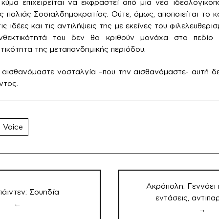
κύμα επιχειρείται να εκφραστεί από μια νέα ιδεολογικοπο
ς παλιάς Σοσιαλδημοκρατίας. Ούτε, όμως, αποποιείται το κ
ις ιδέες και τις αντιλήψεις της με εκείνες του φιλελευθερισ
νθεκτικότητά του δεν θα κριθούν μονάχα στο πεδίο
ικότητα της μεταπανδημικής περιόδου.
α αισθανόμαστε νοσταλγία –που την αισθανόμαστε- αυτή δε
ντος.
 Voice
Ακρόπολη: Γεννάει 
άιντεν: Σουηδία
εντάσεις, αντιπα
←
→