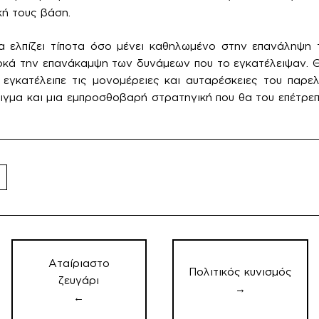
κή τους βάση.
 ελπίζει τίποτα όσο μένει καθηλωμένο στην επανάληψη τ
οκά την επανάκαμψη των δυνάμεων που το εγκατέλειψαν. Θ
εγκατέλειπε τις μονομέρειες και αυταρέσκειες του παρε
ειγμα και μια εμπροσθοβαρή στρατηγική που θα του επέτρεπ
Πλοήγηση
άρθρων
Αταίριαστο
Πολιτικός κυνισμός
ζευγάρι
→
←