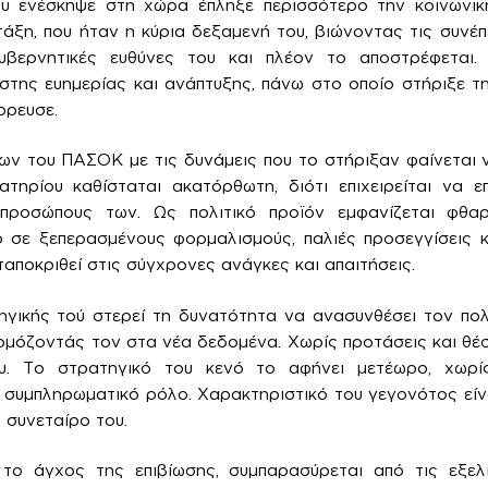
ου ενέσκηψε στη χώρα έπληξε περισσότερο την κοινων
άξη, που ήταν η κύρια δεξαμενή του, βιώνοντας τις συνέπε
υβερνητικές ευθύνες του και πλέον το αποστρέφεται.
στης ευημερίας και ανάπτυξης, πάνω στο οποίο στήριξε 
ρρευσε.
ν του ΠΑΣΟΚ με τις δυνάμεις που το στήριξαν φαίνεται να
ηρίου καθίσταται ακατόρθωτη, διότι επιχειρείται να επ
κπροσώπους των. Ως πολιτικό προϊόν εμφανίζεται φθα
σε ξεπερασμένους φορμαλισμούς, παλιές προσεγγίσεις κα
αποκριθεί στις σύγχρονες ανάγκες και απαιτήσεις.
γικής τού στερεί τη δυνατότητα να ανασυνθέσει τον πολ
αρμόζοντάς τον στα νέα δεδομένα. Χωρίς προτάσεις και θέ
υ. Το στρατηγικό του κενό το αφήνει μετέωρο, χωρίς
ν συμπληρωματικό ρόλο. Χαρακτηριστικό του γεγονότος εί
 συνεταίρο του.
το άγχος της επιβίωσης, συμπαρασύρεται από τις εξελ