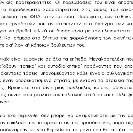
θνικές προτεραιότητες. Οι παρεμβάσεις του είναι αποσπα
 Τα παραδείγματα χαρακτηριστικά: Στις αρχές του καλο
 μείωση του ΦΠΑ στην εστίαση. Πρόσφατα, συντάχθηκε μ
 και εργοδοτών που αντιστέκονταν στο άνοιγμα των κα
για να βρεθεί τελικά σε δυσαρμονία με την πλειονότητα
κά. Και σήμερα στο ζήτημα της φορολόγησης των ακινήτων
τειακή λογική κάποιων βουλευτών του.
ικές είναι εμφανείς σε όλα τα επίπεδα. Μεγαλοστελέχη πο
ϊκίζουν, τοπικοί και αυτοδιοικητικοί παράγοντες που α
γόκεντρες τάσεις, υπονομεύοντας κάθε έννοια συλλογικό
ε έναν αποδεκατισμένο στρατό, με έντονα τα στοιχεία τ
ης. Βρίσκεται στη δίνη μιας πολλαπλής κρίσης, αδυνατ
ός συνεκτικού ρεαλιστικού πολιτικού σχεδίου και η έλλειψη
ύνης.
α έχει περιέλθει δεν μπορεί να αντιμετωπιστεί με την α
την επίκληση της ιστορικότητας της προοδευτικής παράτα
ισοδυναμούν με νέα θεμελίωση το μόνο που θα επιτύχει ε