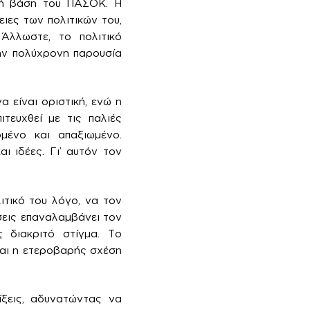
ική βάση του ΠΑΣΟΚ. Η
ιες των πολιτικών του,
 Άλλωστε, το πολιτικό
την πολύχρονη παρουσία
 είναι οριστική, ενώ η
ιτευχθεί με τις παλιές
ρμένο και απαξιωμένο.
ι ιδέες. Γι’ αυτόν τον
ιτικό του λόγο, να τον
σεις επαναλαμβάνει τον
 διακριτό στίγμα. Το
ναι η ετεροβαρής σχέση
ίξεις, αδυνατώντας να