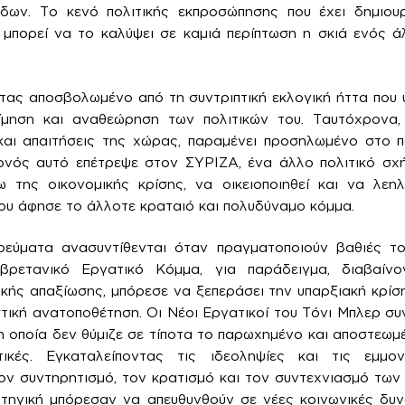
δων. Το κενό πολιτικής εκπροσώπησης που έχει δημιο
 μπορεί να το καλύψει σε καμιά περίπτωση η σκιά ενός ά
ας αποσβολωμένο από τη συντριπτική εκλογική ήττα που 
ίμηση και αναθεώρηση των πολιτικών του. Ταυτόχρονα
και απαιτήσεις της χώρας, παραμένει προσηλωμένο στο πο
ονός αυτό επέτρεψε στον ΣΥΡΙΖΑ, ένα άλλο πολιτικό σχή
ω της οικονομικής κρίσης, να οικειοποιηθεί και να λεη
ου άφησε το άλλοτε κραταιό και πολυδύναμο κόμμα.
 ρεύματα ανασυντίθενται όταν πραγματοποιούν βαθιές τ
βρετανικό Εργατικό Κόμμα, για παράδειγμα, διαβαίν
κής απαξίωσης, μπόρεσε να ξεπεράσει την υπαρξιακή κρί
στική ανατοποθέτηση. Οι Νέοι Εργατικοί του Τόνι Μπλερ συ
 η οποία δεν θύμιζε σε τίποτα το παρωχημένο και αποστεωμ
κές. Εγκαταλείποντας τις ιδεοληψίες και τις εμμο
ν συντηρητισμό, τον κρατισμό και τον συντεχνιασμό των
τηγική μπόρεσαν να απευθυνθούν σε νέες κοινωνικές δυν