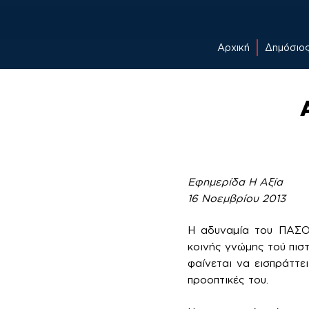
Αρχική
Δημόσιο
Skip
to
content
Εφημερίδα Η Αξία
16 Νοεμβρίου 2013
Η αδυναμία του ΠΑΣΟΚ
κοινής γνώμης τού πιστ
φαίνεται να εισπράττε
προοπτικές του.