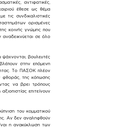
σματικές, αντιφατικές,
καιριού έθεσε ως θέμα
ε τις συνδικαλιστικές
ταστημάτων ορισμένες
 της κοινής γνώμης που
 αναδεικνύεται σε όλο
υ ψάχνονται, βουλευτές
ποβλέπουν στην επόμενη
τητας. Το ΠΑΣΟΚ πλέον
ης φθοράς, της κόπωσης
ώντας να βρει τρόπους
 αξιοπιστίας επιτείνουν
φύπνιση του κομματικού
ξης. Αν δεν αναληφθούν
ίναι η ανακύκλωση των