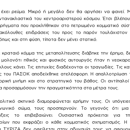
έχει ρεύμα. Μικρό ή μεγάλο δεν θα αργήσει να φανεί. 
ντανακλαστικά του κεντροαριστερού κόσμου. Έτσι βλέπουμ
α ρήγματα που προκλήθηκαν στο πετρωμένο κομματικό σύστ
νακόλουθες επιδράσεις του προς το παρόν τουλάχιστον 
όπως και στη φύση, τίποτα δεν μένει στατικό.
 κραταιό κόμμα της μεταπολίτευσης διάβηκε την έρημο, δ
 μολονότι ηθικός και φυσικός αυτουργός ήταν η νεοκαρα
κλους κάνει. Τις επιτυχίες διαδέχονται οι τραγωδίες. Τις κ
ης του ΠΑΣΟΚ αποδείχθηκε ατελέσφορη. Η απαλλοτρίωση 
ορική μνήμη και στο στρατηγικό του βάθος. Οι αντίπαλοί
α προσαρμόσουν την πραγματικότητα στα μέτρα τους.
λιτικό σκηνικό διαμορφώνεται ερήμην τους. Οι υπόγειες
ινωνικό σώμα, τους προσπερνούν. Το γεγονός ότι μια
άξεις το επιβεβαιώνει. Ουσιαστικά πρόκειται για 
ορίων που εκφράζει ο κάθε κομματικός σχηματισμός. Η
ι ΣΥΡΙΖΑ δεν οφείλεται στην αδυναμία τους να αφομο