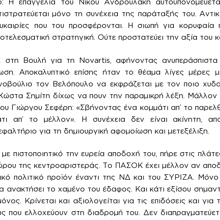
ο: Η επαγγελία του Νίκου Ανδρουλάκη αυτοϋπονομεύετ
ιστρατεύεται μόνο τη συνέχεια της παράταξής του. Αντικε
ευκαιρίες που του προσφέρονται. Η σιωπή για κορυφαία 
ποτελεσματική στρατηγική. Ούτε προστατεύει την αξία του 
στη Βουλή για τη Novartis, αφήνοντας ανυπεράσπιστα 
τωση. Αποκαλυπτικό επίσης ήταν το θέαμα λίγες μέρες μ
νοβούλιο τον Βελόπουλο να εκφράζεται με τον ποιο χυδα
ώστα Σημίτη δίχως να πουν την παραμικρή λέξη. Μάλλον κ
του Γιώργου Σεφέρη: «Σβήνοντας ένα κομμάτι απ’ το παρελθ
τι απ’ το μέλλον». Η συνέχεια δεν είναι ακίνητη, απ
εφαλτήριο για τη δημιουργική αφομοίωση και μετεξέλιξη.
με πιστοποιητικό την ευρεία αποδοχή του, πήρε στις πλάτε
ου της κεντροαριστεράς. Το ΠΑΣΟΚ έχει μέλλον αν αποδεί
ικό πολιτικό προϊόν έναντι της ΝΔ και του ΣΥΡΙΖΑ. Μόνο
 ανακτήσει το χαμένο του έδαφος. Και κάτι εξίσου σημαντι
όνος. Κρίνεται και αξιολογείται για τις επιδόσεις και για
υς που ελλοχεύουν στη διαδρομή του. Δεν διαπραγματεύετ