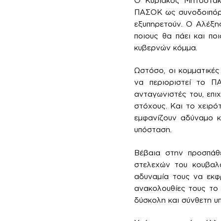
Ο Κυριάκος Μητσοτάκη
ΠΑΣΟΚ ως συνοδοιπόρο 
εξυπηρετούν. Ο Αλέξη
ποιους θα πάει και πο
κυβερνών κόμμα.
Ωστόσο, οι κομματικές
να περιοριστεί το Π
ανταγωνιστές του, επι
στόχους. Και το χειρό
εμφανίζουν αδύναμο κ
υπόσταση.
Βέβαια στην προσπάθε
στελεχών του κουβαλά
αδυναμία τους να εκφρ
ανακολουθίες τους το 
δύσκολη και σύνθετη υ