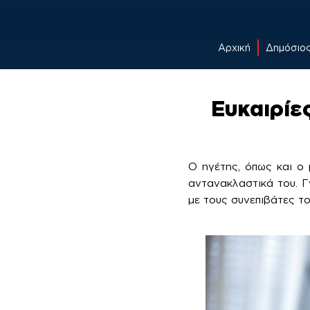
Αρχική
Δημόσιο
Skip
to
Ευκαιρίε
content
Ο ηγέτης, όπως και ο μ
αντανακλαστικά του. Γ
με τους συνεπιβάτες το