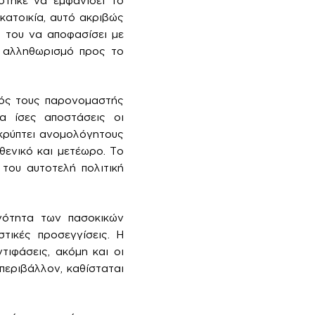
στηκε να εμφανίσει το
κατοικία, αυτό ακριβώς
 του να αποφασίσει με
κό αλληθωρισμό προς το
ινός τους παρονομαστής
α ίσες αποστάσεις οι
οκρύπτει ανομολόγητους
θενικό και μετέωρο. Το
του αυτοτελή πολιτική
ονότητα των πασοκικών
τικές προσεγγίσεις. Η
τιφάσεις, ακόμη και οι
περιβάλλον, καθίσταται