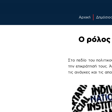
Αρχική
Δημόσιο
Skip
to
Ο ρόλος 
content
Στο πεδίο του πολιτικ
την επικράτησή τους. Ά
τις ανάγκες και τις απα