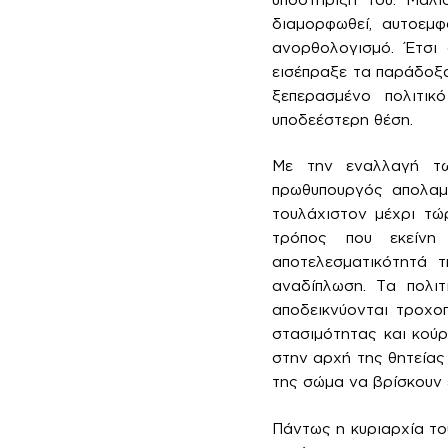
διαμορφωθεί, αυτοεμ
ανορθολογισμό. Έτσι
εισέπραξε τα παράδοξ
ξεπερασμένο πολιτι
υποδεέστερη θέση.
Με την εναλλαγή τω
πρωθυπουργός απολαμβ
τουλάχιστον μέχρι τώ
τρόπος που εκείνη 
αποτελεσματικότητά τ
αναδίπλωση. Τα πολιτ
αποδεικνύονται τροχοπ
στασιμότητας και κούρ
στην αρχή της θητείας 
της σώμα να βρίσκουν έ
Πάντως η κυριαρχία το