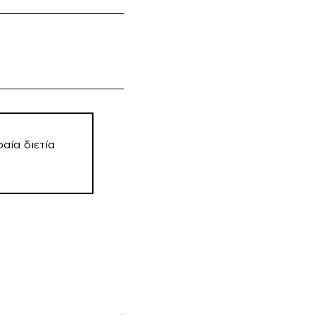
αία διετία