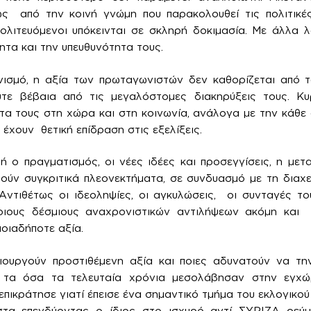
ώς από την κοινή γνώμη που παρακολουθεί τις πολιτικές 
ολιτευόμενοι υπόκεινται σε σκληρή δοκιμασία. Με άλλα λ
ητα και την υπευθυνότητα τους.
νισμό, η αξία των πρωταγωνιστών δεν καθορίζεται από τ
τε βέβαια από τις μεγαλόστομες διακηρύξεις τους. Κ
α τους στη χώρα και στη κοινωνία, ανάλογα με την κάθε 
έχουν θετική επίδραση στις εξελίξεις.
ή ο πραγματισμός, οι νέες ιδέες και προσεγγίσεις, η μετα
τούν συγκριτικά πλεονεκτήματα, σε συνδυασμό με τη διαχε
 Αντιθέτως οι ιδεοληψίες, οι αγκυλώσεις, οι συνταγές τ
οιους δέσμιους αναχρονιστικών αντιλήψεων ακόμη και 
οιαδήποτε αξία.
μιουργούν προστιθέμενη αξία και ποιες αδυνατούν να τη
τα όσα τα τελευταία χρόνια μεσολάβησαν στην εγχώρ
ικράτησε γιατί έπεισε ένα σημαντικό τμήμα του εκλογικού 
ιστα επενδύοντας ο ίδιος στο ισχυρό αντί ΣΥΡΙΖΑ ρεύ