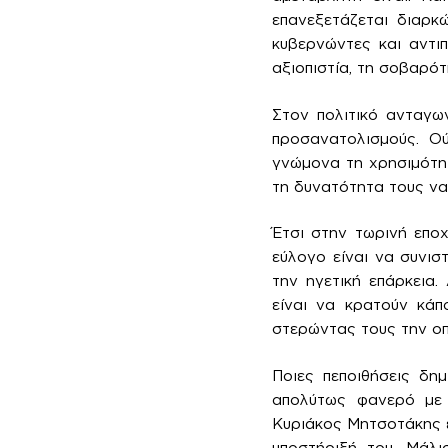
επανεξετάζεται διαρκ
κυβερνώντες και αντιπ
αξιοπιστία, τη σοβαρότ
Στον πολιτικό ανταγω
προσανατολισμούς. Ού
γνώμονα τη χρησιμότητ
τη δυνατότητα τους να 
Έτσι στην τωρινή εποχ
εύλογο είναι να συνισ
την ηγετική επάρκεια.
είναι να κρατούν κάπ
στερώντας τους την οπ
Ποιες πεποιθήσεις δη
απολύτως φανερό με 
Κυριάκος Μητσοτάκης επ
υποστήριξή του. Μάλ