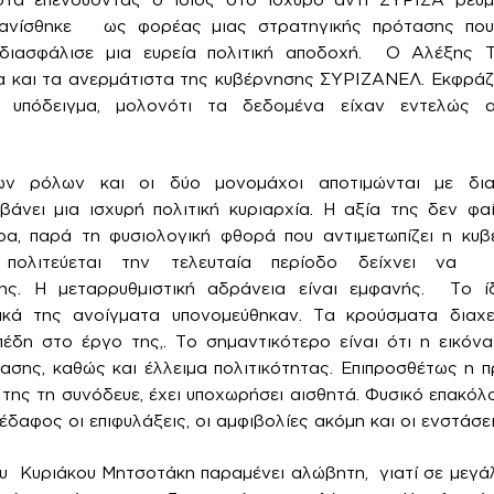
φανίσθηκε ως φορέας μιας στρατηγικής πρότασης που
 διασφάλισε μια ευρεία πολιτική αποδοχή. Ο Αλέξης 
α και τα ανερμάτιστα της κυβέρνησης ΣΥΡΙΖΑΝΕΛ. Εκφρά
κό υπόδειγμα, μολονότι τα δεδομένα είχαν εντελώς 
ν ρόλων και οι δύο μονομάχοι αποτιμώνται με διαφ
άνει μια ισχυρή πολιτική κυριαρχία. Η αξία της δεν φαί
ρα, παρά τη φυσιολογική φθορά που αντιμετωπίζει η κυ
πολιτεύεται την τελευταία περίοδο δείχνει να 
ης. Η μεταρρυθμιστική αδράνεια είναι εμφανής. Το ί
ικά της ανοίγματα υπονομεύθηκαν. Τα κρούσματα διαχε
έδη στο έργο της,. Το σημαντικότερο είναι ότι η εικόν
ασης, καθώς και έλλειμα πολιτικότητας. Επιπροσθέτως η
της τη συνόδευε, έχει υποχωρήσει αισθητά. Φυσικό επακόλο
δαφος οι επιφυλάξεις, οι αμφιβολίες ακόμη και οι ενστάσει
υ Κυριάκου Μητσοτάκη παραμένει αλώβητη, γιατί σε μεγά