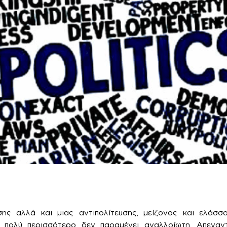
ης αλλά και μιας αντιπολίτευσης, μείζονος και ελάσ
ι πολύ περισσότερο δεν παραμένει αναλλοίωτη. Απεναν