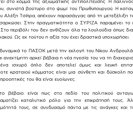
εί στο κόμμα της αξιωματικής αντιπολίτευσης. Η παλινν
ου, συνιστά βούτυρο στο ψωμί του Πρωθυπουργού. Η καταγ
υ Αλέξη Τσίπρα, απέχουν παρασάγγας από τη μετεξέλιξη 
ενσαρκώσει. Στην πραγματικότητα ο ΣΥΡΙΖΑ παραμένει το
. Στο περιβόλι του δεν ανθίζουν όλα τα λουλούδια όπως δι
κακού. Ως εκ τούτου η αξία του έχει δραστικά υποχωρήσει.
 δυναμικά το ΠΑΣΟΚ μετά την εκλογή του Νίκου Ανδρουλάκη.
αι ανεκτίμητη αρκεί βέβαια η νέα ηγεσία του να τη διαχειρι
 ένα ισχυρό όπλο δεν αποτελεί όμως και λευκή επιτ
λοτε κραταιού κόμματος είναι μια σύνθετη και δύσκολη πο
προοπτικές του θα είναι ευοίωνες.
το βέβαιο είναι πως στο πεδίο του πολιτικού ανταγ
ματίζει καταλυτικό ρόλο για την επικράτησή τους. Ά
ιμότητά τους, σε συνδυασμό πάντα με τις ανάγκες και τ