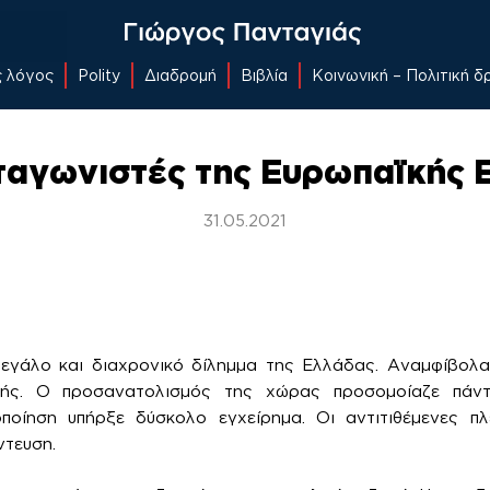
ς λόγος
Polity
Διαδρομή
Βιβλία
Κοινωνική – Πολιτική 
ταγωνιστές της Ευρωπαϊκής 
31.05.2021
εγάλο και διαχρονικό δίλημμα της Ελλάδας. Αναμφίβολα
κής. Ο προσανατολισμός της χώρας προσομοίαζε πάν
ποίηση υπήρξε δύσκολο εγχείρημα. Οι αντιτιθέμενες 
ντευση.