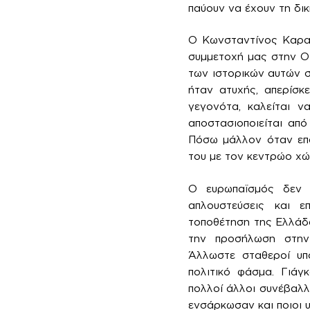
παύουν να έχουν τη δικ
Ο Κωνσταντίνος Καραμ
συμμετοχή μας στην ΟΝ
των ιστορικών αυτών σ
ήταν ατυχής, απερίσκ
γεγονότα, καλείται ν
αποστασιοποιείται από
Πόσω μάλλον όταν επα
του με τον κεντρώο χώ
Ο ευρωπαϊσμός δεν π
απλουστεύσεις και ε
τοποθέτηση της Ελλάδ
την προσήλωση στην 
Άλλωστε σταθεροί υπ
πολιτικό φάσμα. Γιάγ
πολλοί άλλοι συνέβαλλα
ενσάρκωσαν και ποιοι 