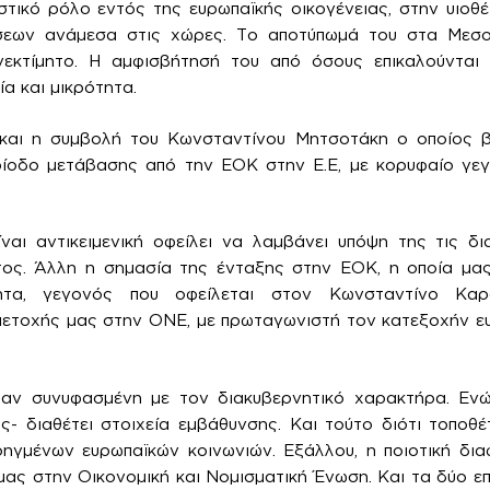
τικό ρόλο εντός της ευρωπαϊκής οικογένειας, στην υιοθέ
σεων ανάμεσα στις χώρες. Το αποτύπωμά του στα Μεσ
εκτίμητο. Η αμφισβήτησή του από όσους επικαλούνται 
α και μικρότητα.
και η συμβολή του Κωνσταντίνου Μητσοτάκη ο οποίος β
ρίοδο μετάβασης από την ΕΟΚ στην Ε.Ε, με κορυφαίο γε
ναι αντικειμενική οφείλει να λαμβάνει υπόψη της τις δ
τος. Άλλη η σημασία της ένταξης στην ΕΟΚ, η οποία μας
τητα, γεγονός που οφείλεται στον Κωνσταντίνο Κα
ετοχής μας στην ΟΝΕ, με πρωταγωνιστή τον κατεξοχήν ευ
αν συνυφασμένη με τον διακυβερνητικό χαρακτήρα. Εν
ς- διαθέτει στοιχεία εμβάθυνσης. Και τούτο διότι τοποθ
ηγμένων ευρωπαϊκών κοινωνιών. Εξάλλου, η ποιοτική δι
μας στην Οικονομική και Νομισματική Ένωση. Και τα δύο ε