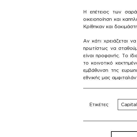
Η επέτειος των σαρ
οικειοποίηση και καπη
Κρίθηκαν και δοκιμάστη
Αν κάτι χρειάζεται ν
πρωτίστως να σταθούμ
είναι προφανής. Το ίδι
το κοινοτικό κεκτημέν
εμβάθυνση της ευρωπα
εθνικής μας αμφιταλάν
Ετικέτες
Capital
Πλοήγησ