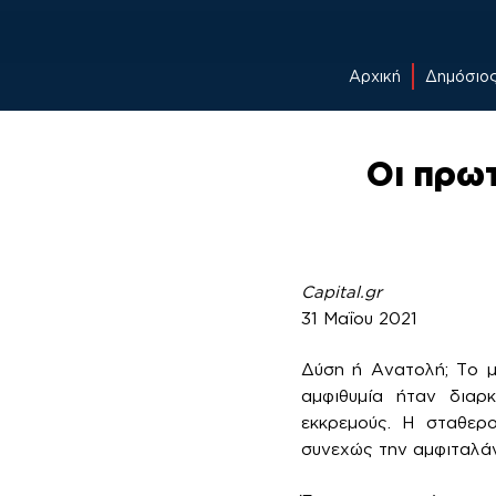
Αρχική
Δημόσιο
Skip
to
Οι πρω
content
Capital.gr
31 Μαΐου 2021
Δύση ή Ανατολή; Το μ
αμφιθυμία ήταν διαρ
εκκρεμούς. Η σταθερο
συνεχώς την αμφιταλά