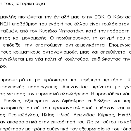
ή τους ιστορική αξία.
ανλής πιστώνεται την ένταξή μας στην ΕΟΚ. Ο Κώστας 
Ε.Η υποβάθμιση του ενός ή του άλλου είναι τουλάχιστον 
ταθμών, από τον Κυριάκο Μητσοτάκη, κατά την πρόσφατη 
επτος και μονομερής. Ο πρωθυπουργός, τη στιγμή που α
α επιδείξει την απαιτούμενη αντικειμενικότητα. Επομένω
 τους κομματικούς ανταγωνισμούς, μιας και απευθύνεται 
γγέλλεται μια νέα πολιτική κουλτούρα, επιδιώκοντας τη
ρο.
ροσμετράται με πρόσκαιρα και εφήμερα κριτήρια. Κ
πιφανειακές προσεγγίσεις. Απεναντίας, κρίνεται με γ
ας ως προς την ευρωπαϊκή ολοκλήρωση. Η προσπάθεια κά
Ευρώπη, εξυπηρετεί κοντόφθαλμες επιδιώξεις και κομμ
οστηρικτές αυτού του προσανατολισμού, υπήρχαν και υ
κος Πεσμαζόγλου, Ηλίας Ηλιού, Λεωνίδας Κύρκος, Μιχά
ν αποφασιστικά στην επικράτησή του. Ως εκ τούτου το καίρ
υπηρέτησαν με τρόπο αυθεντικό τον εξευρωπαϊσμό του τόπο