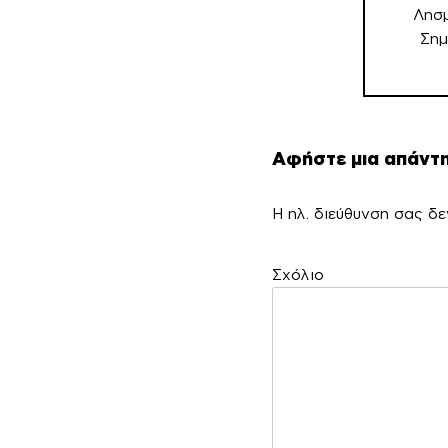
άρθρων
Λησ
Σημ
Αφήστε μια απάντ
Η ηλ. διεύθυνση σας δε
Σ