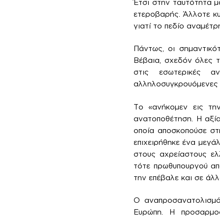
Έτσι στην ταυτότητα μ
ετεροβαρής. Άλλοτε κυρ
γιατί το πεδίο αναμέτρη
Πάντως, οι σημαντικό
Βέβαια, σχεδόν όλες 
στις εσωτερικές α
αλληλοσυγκρουόμενες α
Το «ανήκομεν εις τη
ανατοποθέτηση. Η αξία
οποία αποσκοπούσε στ
επιχειρήθηκε ένα μεγά
στους αχρείαστους ελ
τότε πρωθυπουργού απο
την επέβαλε και σε άλ
Ο αναπροσανατολισμό
Ευρώπη. Η προσαρμοσ