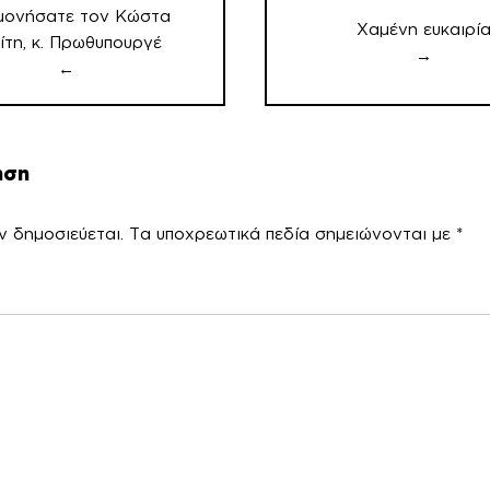
μονήσατε τον Κώστα
Χαμένη ευκαιρί
ίτη, κ. Πρωθυπουργέ
→
←
ηση
ν δημοσιεύεται.
Τα υποχρεωτικά πεδία σημειώνονται με
*
χόλ