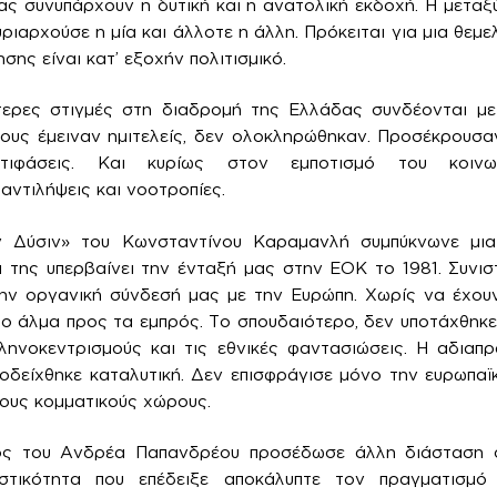
ας συνυπάρχουν η δυτική και η ανατολική εκδοχή. Η μεταξ
ιαρχούσε η μία και άλλοτε η άλλη. Πρόκειται για μια θεμε
σης είναι κατ’ εξοχήν πολιτισμικό.
τερες στιγμές στη διαδρομή της Ελλάδας συνδέονται μ
τους έμειναν ημιτελείς, δεν ολοκληρώθηκαν. Προσέκρουσα
ντιφάσεις. Και κυρίως στον εμποτισμό του κοιν
ντιλήψεις και νοοτροπίες.
ν Δύσιν» του Κωνσταντίνου Καραμανλή συμπύκνωνε μια
 της υπερβαίνει την ένταξή μας στην ΕΟΚ το 1981. Συνιστ
ην οργανική σύνδεσή μας με την Ευρώπη. Χωρίς να έχουν
λο άλμα προς τα εμπρός. Το σπουδαιότερο, δεν υποτάχθηκ
ληνοκεντρισμούς και τις εθνικές φαντασιώσεις. Η αδιαπρ
δείχθηκε καταλυτική. Δεν επισφράγισε μόνο την ευρωπαϊ
λους κομματικούς χώρους.
ς του Ανδρέα Παπανδρέου προσέδωσε άλλη διάσταση 
τικότητα που επέδειξε αποκάλυπτε τον πραγματισμό