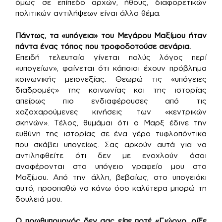
όμως σε επίπεδο αρχών, ήθους, διαφορετικών
πολιτικών αντιλήψεων είναι άλλο θέμα.
Πάντως, τα «υπόγεια» του Μεγάρου Μαξίμου ήταν
πάντα ένας τόπος που τροφοδοτούσε σενάρια.
Επειδή τελευταία γίνεται πολύς λόγος περί
«υπογείων», φαίνεται ότι κάποιοι έχουν πρόβλημα
κοινωνικής μειονεξίας. Θεωρώ τις «υπόγειες
διαδρομές» της κοινωνίας και της ιστορίας
απείρως πιο ενδιαφέρουσες από τις
χαζοχαρούμενες κινήσεις των «κεντρικών
σκηνών». Τέλος, θυμάμαι ότι ο Μαρξ έδινε την
ευθύνη της ιστορίας σε ένα γέρο τυφλοπόντικα
που σκάβει υπογείως. Σας αρκούν αυτά για να
αντιληφθείτε ότι δεν με ενοχλούν όσοι
αναφέρονται στο υπόγειο γραφείο μου στο
Μαξίμου. Από την άλλη, βεβαίως, στο υπογειάκι
αυτό, προσπαθώ να κάνω όσο καλύτερα μπορώ τη
δουλειά μου.
Ο πρωθυπουργός δεν σας είπε ποτέ «Γιώργο, ρίξε