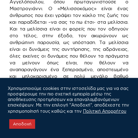
Αγγελόπουλου, όπου πρωταγωνιστούσε ο
Μαστρογιάννι. Ο «Μελισσοκόμος» είναι ένας
άνθρωπος που έχει γράψει τον κύκλο της ζωής του
και παραδίδεται –να σας το πω έτσι- στα μελίσσια.
Και τα μελίσσια είναι οι φορείς που τον οδηγούν
στο τέλος, στην έξοδο, τον ακυρώνουν ως
ανθρώπινη παρουσία, ως υπόσταση. Τα μελίσσια
είναι οι δυνάμεις της συντήρησης, της αδράνειας,
όλες εκείνες οι δυνάμεις που θέλουν τα πράγματα
να μείνουν όπως είναι, που θέλουν να
αναπαραγάγουν ένα ξεπερασμένο, αποστεωμένο
και μπλοκαρισμένο σε πολύ μεγάλο βαθμό
πολιτικό, κοινωνικό, κομματικό περιβάλλον ή, αν
Χρησιμοποιούμε cookies στην ιστοσελίδα μας για να σας
θέλετε, και σύστημα. Βέβαια, σε μας εδώ ο
προσφέρουμε την πιο σχετική εμπειρία μέσω της
Μελισσοκόμος αντιστέκεται σθεναρά, αλλά και τα
αποθήκευσης προτιμήσεων και επαναλαμβανόμενων
μελίσσια δεν είναι πλειοψηφούσα δύναμη. Κι αυτό
επισκέψεων. Με την επιλογή "Αποδοχή", αποδέχεστε την
γιατί εκφράζουν τις δυνάμεις που φεύγουν κι όχι
χρησιμοποίησή τους καθώς και την
Πολιτική Απορρήτου
τις δυνάμεις που έρχονται.
Αποδοχή
Πείτε μας, λοιπόν, ποια ταινία θα θέλατε να έχετε
σκηνοθετήσει;