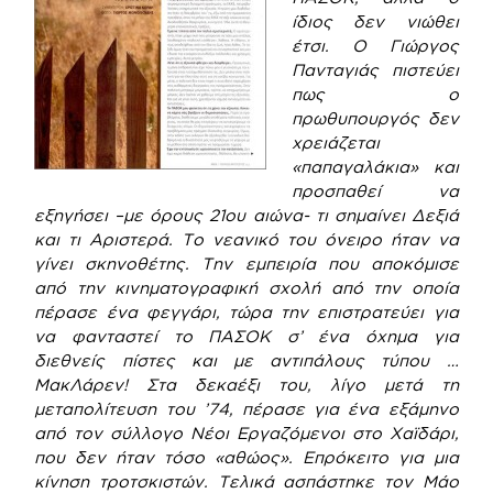
ίδιος δεν νιώθει
έτσι. Ο Γιώργος
Πανταγιάς πιστεύει
πως ο
πρωθυπουργός δεν
χρειάζεται
«παπαγαλάκια» και
προσπαθεί να
εξηγήσει –με όρους 21ου αιώνα- τι σημαίνει Δεξιά
και τι Αριστερά.
Το νεανικό του όνειρο ήταν να
γίνει σκηνοθέτης. Την εμπειρία που αποκόμισε
από την κινηματογραφική σχολή από την οποία
πέρασε ένα φεγγάρι, τώρα την επιστρατεύει για
να φανταστεί το ΠΑΣΟΚ σ’ ένα όχημα για
διεθνείς πίστες και με αντιπάλους τύπου …
ΜακΛάρεν!
Στα δεκαέξι του, λίγο μετά τη
μεταπολίτευση του ’74, πέρασε για ένα εξάμηνο
από τον σύλλογο Νέοι Εργαζόμενοι στο Χαϊδάρι,
που δεν ήταν τόσο «αθώος». Επρόκειτο για μια
κίνηση τροτσκιστών. Τελικά ασπάστηκε τον Μάο