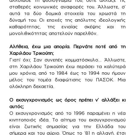
αλλοίωσε τη φυσιογνωμία του, ούτε άλλαξε τις
σταθερές κοινωνικές αναφορές του. Άλλωστε, σ’
αυτά τα δύο δομικά στοιχεία του χρωστά τη
δύναμή του. Οι εποχές της απόλυτης ιδεολογικής
καθαρότητας, της ενιαίας σκέψης και τη
μονολιθικότητας αποτελούν παρελθόν.
Αλήθεια, έχω μια απορία. Περνάτε ποτέ από τη
Χαριλάου Τρικούπη;
Γιατί όχι; Σαν συνεπές κομματόσκυλο… Άλλωστε,
στη Χαριλάου Τρικούπη έχω περάσει τα καλύτερά
μου χρόνια, από το 1984 έως το 1994 που ήμουν
μέλος του τομέα διαφώτισης του ΠΑΣΟΚ. Μια
ολόκληρη δεκαετία.
Ο εκσυγχρονισμός ως όρος πρέπει ν’ αλλάξει κι
αυτός;
Ο εκσυγχρονισμός από το 1996 παραμένει η νέα
κινητοποιός ιδέα. Το αίτημα του εκσυγχρονισμού
είναι ζωτικής σημασίας για την Ελλάδα του
σήμερα και του αύριο. Όπως το ’81 η αλλαγή, έτσι