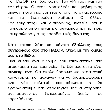
Το ΠΑΣΟΚ έχει δύο όψεις: Τον «Μήτσο» και τον
«Δημήτρη». Ο ένας, νοσταλγός και φοβισμένος
απέναντι στο νέο, γοητεύεται από τις αγιαστούρες
και τα ξεφτισμένα λάβαρα. Ο άλλος,
«φουτουριστής» και αισιόδοξος, πιστεύει ότι η
παγκοσμιοποίηση είναι μια συναρπαστική εμπειρία
και πρόκληση για τις προοδευτικές δυνάμεις.
Κάτι τέτοια λέτε και κάνετε έξαλλους τους
συντρόφους σας στο ΠΑΣΟΚ. Όπως με την ομιλία
σας στο Βόλο.
Εκεί έθεσα ένα δίλημμα που επισκιάστηκε από
μικροκομματικές ερμηνείες. Το δίλημμα αυτό είναι
συγκεκριμένο: Θα ακολουθήσουμε μια στρατηγική
καινοτομίας και αλλαγών για να διαμορφώσουμε
ένα νέο πολιτικό εποικοδόμημα ή θα
εγκλωβιστούμε στη στρατηγική της συντήρησης,
αναπαράγοντας ξεπερασμένες δομές του
παρελθόντος;
Νέα πρόσωπα, νέες ιδέες, νέο αίμα, νέα κύτταρα,