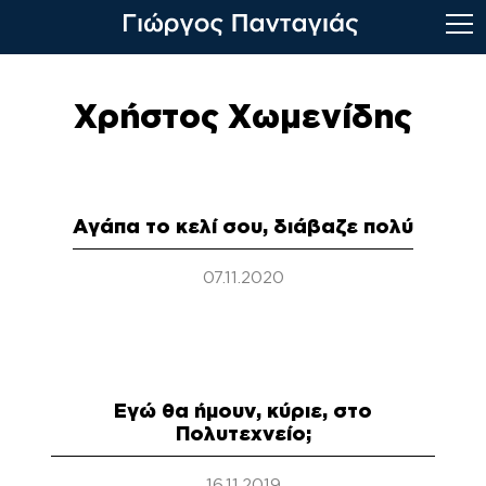
Skip
to
Χρήστος Χωμενίδης
content
Αγάπα το κελί σου, διάβαζε πολύ
07.11.2020
Εγώ θα ήμουν, κύριε, στο
Πολυτεχνείο;
16.11.2019