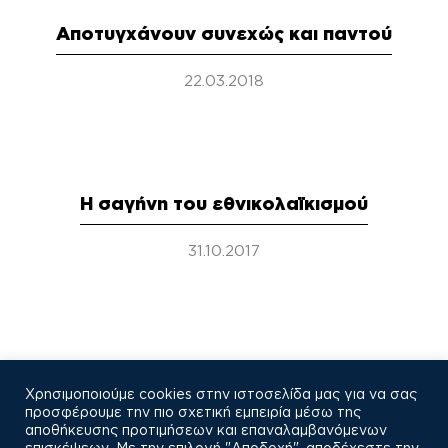
Αποτυγχάνουν συνεχώς και παντού
22.03.2018
Η σαγήνη του εθνικολαϊκισμού
31.10.2017
Οι άλλοι δεν έκαναν τα ίδια
Χρησιμοποιούμε cookies στην ιστοσελίδα μας για να σας
προσφέρουμε την πιο σχετική εμπειρία μέσω της
11.08.2017
αποθήκευσης προτιμήσεων και επαναλαμβανόμενων
επισκέψεων. Με την επιλογή "Αποδοχή", αποδέχεστε την