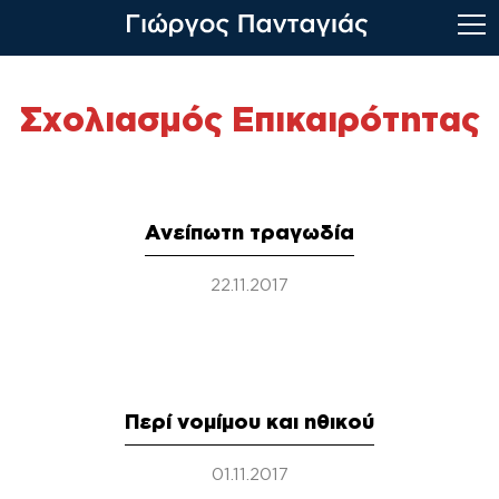
Skip
to
Σχολιασμός Επικαιρότητας
content
Ανείπωτη τραγωδία
22.11.2017
Περί νομίμου και ηθικού
01.11.2017